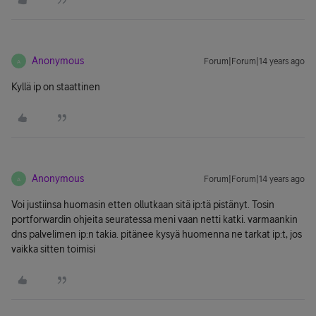
Anonymous
Forum|Forum|14 years ago
A
Kyllä ip on staattinen
Anonymous
Forum|Forum|14 years ago
A
Voi justiinsa huomasin etten ollutkaan sitä ip:tä pistänyt. Tosin
portforwardin ohjeita seuratessa meni vaan netti katki. varmaankin
dns palvelimen ip:n takia. pitänee kysyä huomenna ne tarkat ip:t, jos
vaikka sitten toimisi