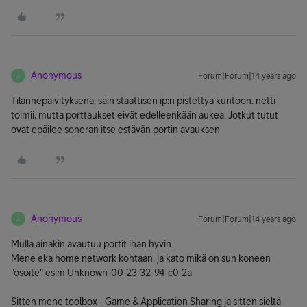
Anonymous
Forum|Forum|14 years ago
A
Tilannepäivityksenä, sain staattisen ip:n pistettyä kuntoon. netti
toimii, mutta porttaukset eivät edelleenkään aukea. Jotkut tutut
ovat epäilee soneran itse estävän portin avauksen
Anonymous
Forum|Forum|14 years ago
A
Mulla ainakin avautuu portit ihan hyvin.
Mene eka home network kohtaan, ja kato mikä on sun koneen
"osoite" esim Unknown-00-23-32-94-c0-2a
Sitten mene toolbox - Game & Application Sharing ja sitten sieltä