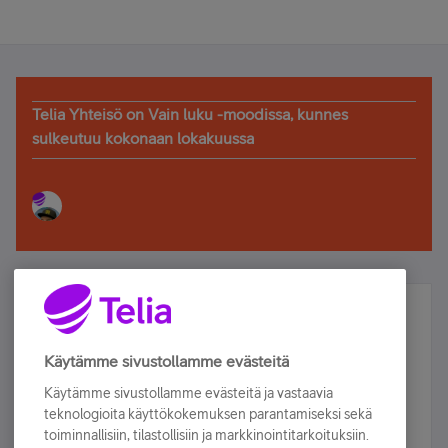
Telia Yhteisö on Vain luku -moodissa, kunnes
sulkeutuu kokonaan lokakuussa
Älä jää paitsi – osallistu ja voita!
Tilaa Telian uutiskirje ja olet mukana arvonnassa.
Käytämme sivustollamme evästeitä
Samalla saat parhaat asiakasedut suoraan
Käytämme sivustollamme evästeitä ja vastaavia
sähköpostiisi.
teknologioita käyttökokemuksen parantamiseksi sekä
toiminnallisiin, tilastollisiin ja markkinointitarkoituksiin.