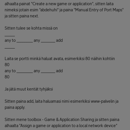
alhaalta painat "Create a new game or application", sitten laita
nimeksi jotain esim "abdehuhi" ja paina "Manual Entry of Port Maps"
ja sitten paina next.
Sitten tulee se kohta missä on
_____
any to ________ any _______ add
_____
Laita se portti minkä haluat avata, esimerkiksi 80 näihin kohtiin
80
any to ________ any _______ add
80
Ja jätä muut kentät tyhjäksi
Sitten paina add, laita haluamasi nimi esimerkiksi www-palvelin ja
paina apply.
Sitten mene toolbox - Game & Application Sharing ja sitten paina
alhaalta "Assign a game or application to a local network device"