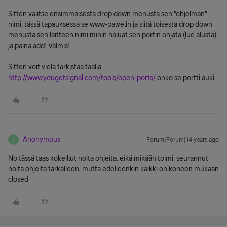
Sitten valitse ensimmäisestä drop down menusta sen "ohjelman"
nimi, tässä tapauksessa se www-palvelin ja siitä toisesta drop down
menusta sen laitteen nimi mihin haluat sen portin ohjata (lue alusta)
ja paina add! Valmis!
Sitten voit vielä tarkistaa täällä
http://www.yougetsignal.com/tools/open-ports/
onko se portti auki.
Anonymous
Forum|Forum|14 years ago
A
No tässä taas kokeillut noita ohjeita, eikä mikään toimi. seurannut
noita ohjeita tarkalleen, mutta edelleenkin kaikki on koneen mukaan
closed