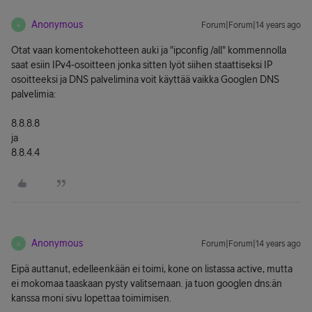
Anonymous
Forum|Forum|14 years ago
A
Otat vaan komentokehotteen auki ja "ipconfig /all" kommennolla
saat esiin IPv4-osoitteen jonka sitten lyöt siihen staattiseksi IP
osoitteeksi ja DNS palvelimina voit käyttää vaikka Googlen DNS
palvelimia:
8.8.8.8
ja
8.8.4.4
Anonymous
Forum|Forum|14 years ago
A
Eipä auttanut, edelleenkään ei toimi, kone on listassa active, mutta
ei mokomaa taaskaan pysty valitsemaan. ja tuon googlen dns:än
kanssa moni sivu lopettaa toimimisen.