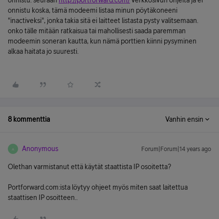
onnistu. seuraan
http://portforward.com/
verkkosivun ohjeita ja ei
onnistu koska, tämä modeemi listaa minun pöytäkoneeni
"inactiveksi", jonka takia sitä ei laitteet listasta pysty valitsemaan.
onko tälle mitään ratkaisua tai mahollisesti saada paremman
modeemin soneran kautta, kun nämä porttien kiinni pysyminen
alkaa haitata jo suuresti.
8 kommenttia
Vanhin ensin
Anonymous
Forum|Forum|14 years ago
A
Olethan varmistanut että käytät staattista IP osoitetta?
Portforward.com:ista löytyy ohjeet myös miten saat laitettua
staattisen IP osoitteen..