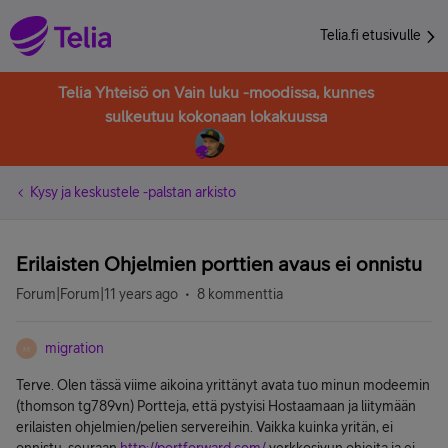
Telia.fi etusivulle
Telia Yhteisö on Vain luku -moodissa, kunnes
sulkeutuu kokonaan lokakuussa
Kysy ja keskustele -palstan arkisto
Erilaisten Ohjelmien porttien avaus ei onnistu
Forum|Forum|11 years ago
8 kommenttia
migration
M
Terve. Olen tässä viime aikoina yrittänyt avata tuo minun modeemin
(thomson tg789vn) Portteja, että pystyisi Hostaamaan ja liitymään
erilaisten ohjelmien/pelien servereihin. Vaikka kuinka yritän, ei