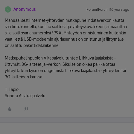
Anonymous
Forum|Forum|16 years ago
A
Manuaalisesti internet-yhteyden matkapuhelindataverkon kautta
saa tietokoneella, kun luo soittosarja-yhteyskuvakkeen ja määrittää
sille soittosarjanumeroksi *99#. Yhteyden onnistuminen kuitenkin
vaatii että USB-modeemin ajuriasennus on onistunut ja liittymälle
on sallittu pakettidataliikenne.
Matkapuhelinpuolen Vikapalvelu tuntee Liikkuva laajakaista -
liittymät, 3G-laitteet ja -verkon. Siksi se on oikea paikka ottaa
yhteyttä kun kyse on ongelmista Liikkuva laajakaista - yhteyden tai
3G-laitteiden kanssa.
T. Tapio
Sonera Asiakaspalvelu