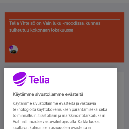
Telia Yhteisö on Vain luku -moodissa, kunnes
sulkeutuu kokonaan lokakuussa
Älä jää paitsi – osallistu ja voita!
Tilaa Telian uutiskirje ja olet mukana arvonnassa.
Käytämme sivustollamme evästeitä
Samalla saat parhaat asiakasedut suoraan
Käytämme sivustollamme evästeitä ja vastaavia
sähköpostiisi.
teknologioita käyttökokemuksen parantamiseksi sekä
toiminnallisiin, tilastollisiin ja markkinointitarkoituksiin.
Voit hallinnoida evästevalintojasi alla. Kaikki luokat
Tilaa nyt
sisältävät kolmansien osapuolien evästeitä ja