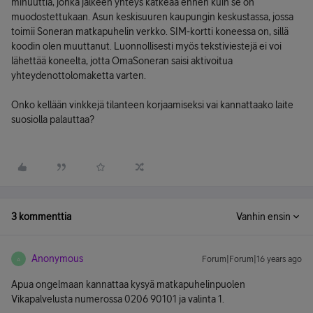
minuuttia, jonka jälkeen yhteys katkeaa ennen kuin se on
muodostettukaan. Asun keskisuuren kaupungin keskustassa, jossa
toimii Soneran matkapuhelin verkko. SIM-kortti koneessa on, sillä
koodin olen muuttanut. Luonnollisesti myös tekstiviestejä ei voi
lähettää koneelta, jotta OmaSoneran saisi aktivoitua
yhteydenottolomaketta varten.
Onko kellään vinkkejä tilanteen korjaamiseksi vai kannattaako laite
suosiolla palauttaa?
3 kommenttia
Vanhin ensin
Anonymous
Forum|Forum|16 years ago
A
Apua ongelmaan kannattaa kysyä matkapuhelinpuolen
Vikapalvelusta numerossa 0206 90101 ja valinta 1.