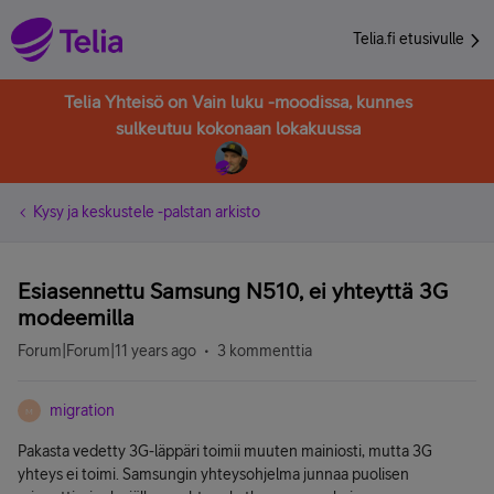
Telia.fi etusivulle
Telia Yhteisö on Vain luku -moodissa, kunnes
sulkeutuu kokonaan lokakuussa
Kysy ja keskustele -palstan arkisto
Esiasennettu Samsung N510, ei yhteyttä 3G
modeemilla
Forum|Forum|11 years ago
3 kommenttia
migration
M
Pakasta vedetty 3G-läppäri toimii muuten mainiosti, mutta 3G
yhteys ei toimi. Samsungin yhteysohjelma junnaa puolisen