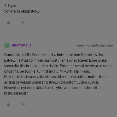
T. Tapio
Sonera Asiakaspalvelu
Anonymous
Forum|Forum|16 years ago
A
Sama juttu täällä. Soneran heti valmis -huoltoon lähetettäväksi
palvelu näyttää toimivan mainiosti. Tämä on jo toinen kone jonka
soneralta tilasin kuukauden sisään. Ensimmäisessä Acerissa oli sama
ongelma. Se tosin ei tunnistanut SIM -korttia lainkaan.
Ette kai te tosissaan väitä että asiakkaan tulisi soittaa maksulliseen
asiakaspalveluun Soneran palvelun toimittomuuden vuoksi.
Neuvokaa nyt edes täällä kuinka yhteyden saa muodostettua
manuaalisesti?