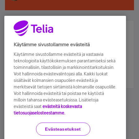
Älä jää paitsi – osallistu ja voita!
Tilaa Telian uutiskirje ja olet mukana arvonnassa.
Käytämme sivustollamme evästeitä
Samalla saat parhaat asiakasedut suoraan
Käytämme sivustollamme evästeitä ja vastaavia
sähköpostiisi.
teknologioita käyttökokemuksen parantamiseksi sekä
toiminnallisiin, tilastollisiin ja markkinointitarkoituksiin.
Voit hallinnoida evästevalintojasi alla. Kaikki luokat
Tilaa nyt
sisältävät kolmansien osapuolien evästeitä ja
merkitsevät tietojen siirtämistä kolmansille osapuolille.
Voit hallinnoida evästeitä tai poistaa ne käytöstä
milloin tahansa evästeasetuksissa. Lisätietoja
evästeistä saat
evästeitä koskevasta
tietosuojaselosteestamme.
Käyttöehdot
Accessibility statement
Evästeasetukset