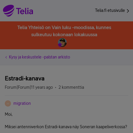
Telia.fi etusivulle
Telia Yhteisö on Vain luku -moodissa, kunnes
sulkeutuu kokonaan lokakuussa
Kysy ja keskustele -palstan arkisto
Estradi-kanava
Forum|Forum|11 years ago
2 kommenttia
migration
M
Moi,
Miksei antenniverkon Estradi-kanava näy Soneran kaapeliverkossa?