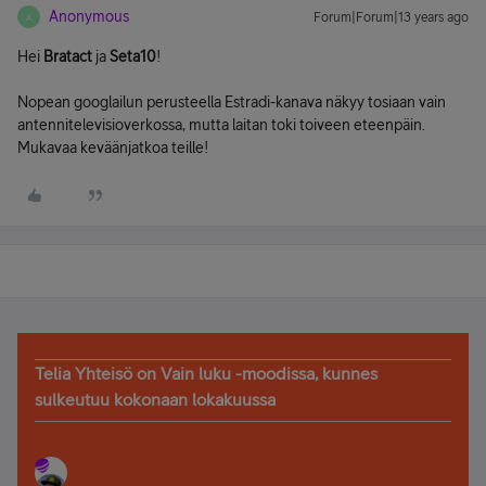
Anonymous
Forum|Forum|13 years ago
A
Hei
Bratact
ja
Seta10
!
Nopean googlailun perusteella Estradi-kanava näkyy tosiaan vain
antennitelevisioverkossa, mutta laitan toki toiveen eteenpäin.
Mukavaa keväänjatkoa teille!
Telia Yhteisö on Vain luku -moodissa, kunnes
sulkeutuu kokonaan lokakuussa