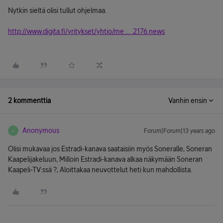
Nytkin sieltä olisi tullut ohjelmaa.
http://www.digita.fi/yritykset/yhtio/me ... .2176.news
2 kommenttia
Vanhin ensin
Anonymous
Forum|Forum|13 years ago
A
Olisi mukavaa jos Estradi-kanava saataisiin myös Soneralle, Soneran
Kaapelijakeluun, Milloin Estradi-kanava alkaa näkymään Soneran
Kaapeli-TV:ssä ?, Aloittakaa neuvottelut heti kun mahdollista.