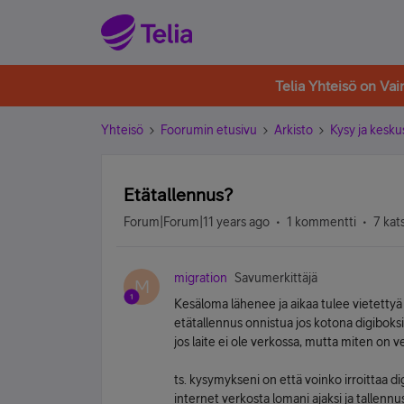
Telia Yhteisö on Va
Yhteisö
Foorumin etusivu
Arkisto
Kysy ja kesku
Etätallennus?
Forum|Forum|11 years ago
1 kommentti
7 kat
migration
Savumerkittäjä
M
Kesäloma lähenee ja aikaa tulee vietettyä
etätallennus onnistua jos kotona digiboksi
jos laite ei ole verkossa, mutta miten on 
ts. kysymykseni on että voinko irroittaa di
internet verkosta lomani ajaksi ja tallennus