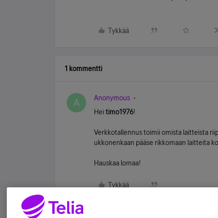
Tykkää
1 kommentti
Anonymous
A
Hei
timo1976
!
Verkkotallennus toimii omista laitteista rii
ukkonenkaan pääse rikkomaan laitteita koto
Hauskaa lomaa!
Tykkää