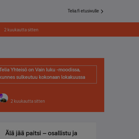
Telia.fi etusivulle
2 kuukautta sitten
Telia Yhteisö on Vain luku -moodissa,
kunnes sulkeutuu kokonaan lokakuussa
2 kuukautta sitten
Älä jää paitsi – osallistu ja