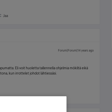
Jaa
Forum|Forum|14 years ago
ppumatta. Eli voit huoletta tallennella ohjelmia mökiltä eikä
na, kun irrottelet johdot lähtiessäsi.