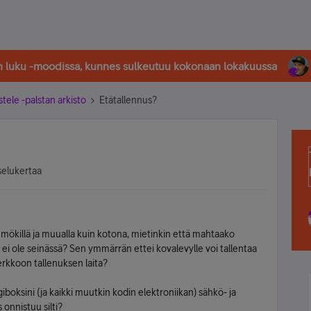
in luku -moodissa, kunnes sulkeutuu kokonaan lokakuussa
stele -palstan arkisto
Etätallennus?
selukertaa
 mökillä ja muualla kuin kotona, mietinkin että mahtaako
 ei ole seinässä? Sen ymmärrän ettei kovalevylle voi tallentaa
verkkoon tallenuksen laita?
giboksini (ja kaikki muutkin kodin elektroniikan) sähkö- ja
 onnistuu silti?