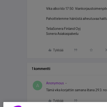
Vika alkoi klo 17:50. Viankorjaustoimenpit
Pahoittelemme häiriöstä aiheutuvaa haitt
TeliaSonera Finland Oyj
Sonera Asiakaspalvelu
Tykkää
1 kommentti
Anonymous
A
Tämä vika korjattiin samana iltana 29.3. no
Tykkää