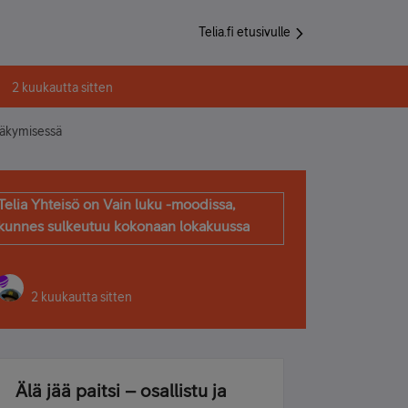
Telia.fi etusivulle
2 kuukautta sitten
näkymisessä
Telia Yhteisö on Vain luku -moodissa,
kunnes sulkeutuu kokonaan lokakuussa
2 kuukautta sitten
Älä jää paitsi – osallistu ja