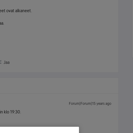
eet ovat alkaneet.
aa.
Jaa
Forum|Forum|15 years ago
in klo 19:30.