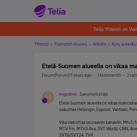
Telia Yhteisö on Va
Yhteisö
Foorumin etusivu
Arkisto
Kysy ja kesku
Etelä-Suomen alueella on vikaa m
Forum|Forum|11 years ago
1 kommentti
3 kat
migration
Savumerkittäjä
M
Etelä-Suomen alueella on vikaa mainoska
vaikuttaa Helsingin, Espoon, Vantaan, Po
Vika vaikuttaa seuraaviin kanaviin: Mtv3, 
MTV Fin, MTV3 Ava, SVT World, CNN, Anim
SVTB/SVT24, TV4.