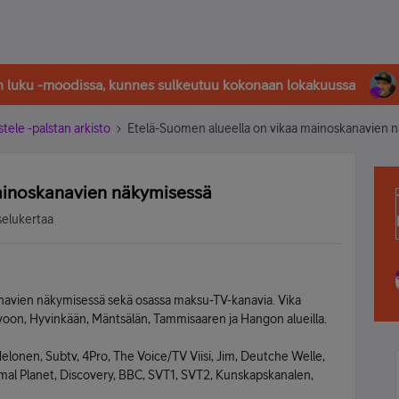
in luku -moodissa, kunnes sulkeutuu kokonaan lokakuussa
stele -palstan arkisto
Etelä-Suomen alueella on vikaa mainoskanavien 
ainoskanavien näkymisessä
selukertaa
navien näkymisessä sekä osassa maksu-TV-kanavia. Vika
rvoon, Hyvinkään, Mäntsälän, Tammisaaren ja Hangon alueilla.
Nelonen, Subtv, 4Pro, The Voice/TV Viisi, Jim, Deutche Welle,
al Planet, Discovery, BBC, SVT1, SVT2, Kunskapskanalen,