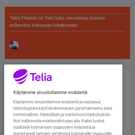
Telia Yhteisö on Vain luku -moodissa, kunnes
sulkeutuu kokonaan lokakuussa
Älä jää paitsi – osallistu ja voita!
Tilaa Telian uutiskirje ja olet mukana arvonnassa.
Käytämme sivustollamme evästeitä
Samalla saat parhaat asiakasedut suoraan
Käytämme sivustollamme evästeitä ja vastaavia
sähköpostiisi.
teknologioita käyttökokemuksen parantamiseksi sekä
toiminnallisiin, tilastollisiin ja markkinointitarkoituksiin.
Voit hallinnoida evästevalintojasi alla. Kaikki luokat
Tilaa nyt
sisältävät kolmansien osapuolien evästeitä ja
merkitsevät tietojen siirtämistä kolmansille osapuolille.