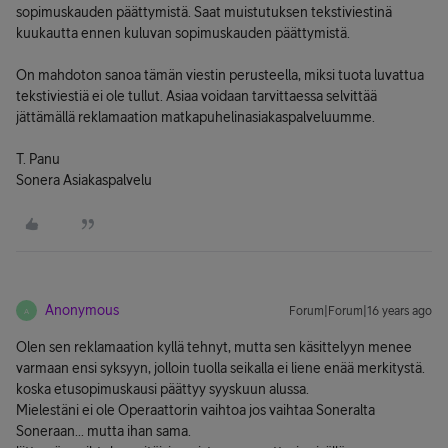
sopimuskauden päättymistä. Saat muistutuksen tekstiviestinä
kuukautta ennen kuluvan sopimuskauden päättymistä.
On mahdoton sanoa tämän viestin perusteella, miksi tuota luvattua
tekstiviestiä ei ole tullut. Asiaa voidaan tarvittaessa selvittää
jättämällä reklamaation matkapuhelinasiakaspalveluumme.
T. Panu
Sonera Asiakaspalvelu
Anonymous
Forum|Forum|16 years ago
A
Olen sen reklamaation kyllä tehnyt, mutta sen käsittelyyn menee
varmaan ensi syksyyn, jolloin tuolla seikalla ei liene enää merkitystä.
koska etusopimuskausi päättyy syyskuun alussa.
Mielestäni ei ole Operaattorin vaihtoa jos vaihtaa Soneralta
Soneraan... mutta ihan sama.