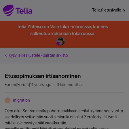
Telia.fi etusivulle
Telia Yhteisö on Vain luku -moodissa, kunnes
sulkeutuu kokonaan lokakuussa
Kysy ja keskustele -palstan arkisto
Etusopimuksen irtisanominen
Forum|Forum|11 years ago
3 kommenttia
migration
M
Olen ollut Sonran matkapuhelinasiakkaana reilut kymmenen vuotta
ja edellisen seitsemän vuotta minulla on ollut Zeroforty -liittymä,
mitä ei ole myyty enää vuosikausiin.