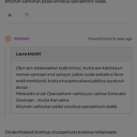
liittymän vaihtohan pitäisi onnistua operaattorin sisällä.
merinen
Forum|Forum|16 years ago
M
Laura kirjoitti:
Olen sen reklamaation kyllä tehnyt, mutta sen käsittelyyn
menee varmaan ensi syksyyn, jolloin tuolla seikalla ei liene
enää merkitystä. koska etusopimuskausi päättyy syyskuun
alussa.
Mielestäni ei ole Operaattorin vaihtoa jos vaihtaa Soneralta
Soneraan... mutta ihan sama.
liittymän vaihtohan pitäisi onnistua operaattorin sisällä.
Omakohtaisesti koettua; etusopimusta koskeva reklamaatio