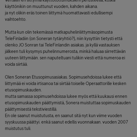
Vertailin eri liittymiä käyttötottumuksieni perusteella, koska
käyttönikin on muuttunut vuoden, kahden aikana.
ja nyt olikin eräs toinen liittymä huomattavasti edullisempi
vaihtoehto.
Mutta kun olin tekemässä matkapuhelinliittymäsopimusta
TeleFinladiin (on Soneran tytäryhtiö?), niin kysyttiin tietysti että
olenko JO Sonran tai TeleFinlandin asiakas. ja kyllä vastauksen
jälkeen tuli kysymys puhelinnumerosta, minkä haluaa siirrettävän
uuteen liittymään. sen naputeltuani tulikin viesti että numeroa ei
voida siirtää.
Olen Soneran Etusopimusasiakas. Sopimusehdoissa lukee että
liittymää ei voida irtisanoa tai siirtää toiselle Operaattorille kesken
etusopimuskauden.
mutta samassa sopimusehdoissa lukee myös että kuukausi ennen
etusopimuskauden päättymistä, Sonera muistuttaa sopimuskauden
päättymisestä tekstiviestillä.
En ole saanut muistutusta, en saanut sitä nyt kun viime vuoden
syyskuussa päättyi. enkä saanut edellis vuonnakaan. vuoden 2007
muistutus tuli.