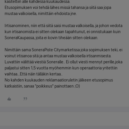
käsiteltiin alle kahdessa kuukaudessa.
Etusopimuksen voi tehdä lähes missä tahansa ja siitä saa jopa
mustaa valkoisella, nimittäin ehdoista jne.
Irtisanominen, niin että siitä saisi mustaa valkoisella, ja johon vedota
kun irtisanomista ei sitten olekaan tapahtunut, ei onnistukaan kuin
SoneraKaupassa, joita ei kovin tiheään sitten olekaan.
Nimittäin sama SoneraPiste Citymarketissa joka sopimuksen teki, ei
voinut irtisanoa sitä ja antaa mustaa valkoisella irtisanmisesta.
Luvattiin välittää viestiä Soneralle.. Ei ollut viesti mennyt perille,joka
paljastui sitten 1,5 vuotta myöhemmin kun operaattoria yritettiin
vaihtaa...Että näin tälläkin kertaa..
No kahden kuukauden reklamaatioruletin jälkeen etusopimus
katkaistiin, sanaa "poikkeus" painottaen ;O)