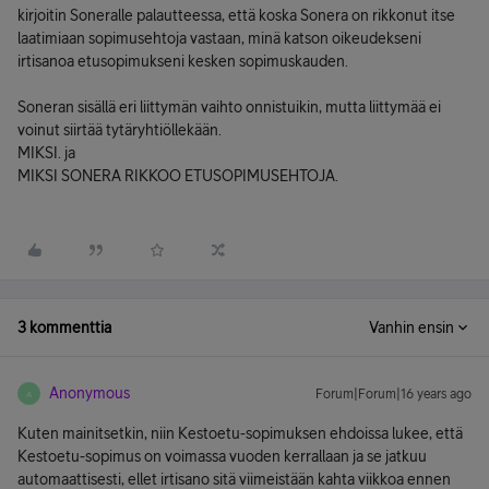
kirjoitin Soneralle palautteessa, että koska Sonera on rikkonut itse
laatimiaan sopimusehtoja vastaan, minä katson oikeudekseni
irtisanoa etusopimukseni kesken sopimuskauden.
Soneran sisällä eri liittymän vaihto onnistuikin, mutta liittymää ei
voinut siirtää tytäryhtiöllekään.
MIKSI. ja
MIKSI SONERA RIKKOO ETUSOPIMUSEHTOJA.
3 kommenttia
Vanhin ensin
Anonymous
Forum|Forum|16 years ago
A
Kuten mainitsetkin, niin Kestoetu-sopimuksen ehdoissa lukee, että
Kestoetu-sopimus on voimassa vuoden kerrallaan ja se jatkuu
automaattisesti, ellet irtisano sitä viimeistään kahta viikkoa ennen