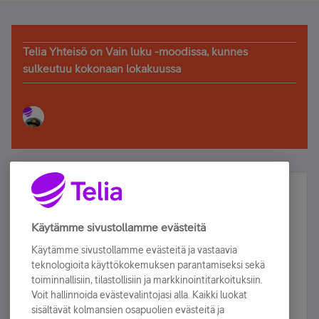
Telia Yhteisö on Vain luku -moodissa, kunnes
sulkeutuu kokonaan lokakuussa
Älä jää paitsi – osallistu ja voita!
Tilaa Telian uutiskirje ja olet mukana arvonnassa.
Käytämme sivustollamme evästeitä
Samalla saat parhaat asiakasedut suoraan
Käytämme sivustollamme evästeitä ja vastaavia
sähköpostiisi.
teknologioita käyttökokemuksen parantamiseksi sekä
toiminnallisiin, tilastollisiin ja markkinointitarkoituksiin.
Voit hallinnoida evästevalintojasi alla. Kaikki luokat
Tilaa nyt
sisältävät kolmansien osapuolien evästeitä ja