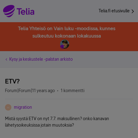
Telia.fi etusivulle
Telia Yhteisö on Vain luku -moodissa, kunnes
sulkeutuu kokonaan lokakuussa
Kysy ja keskustele -palstan arkisto
ETV?
Forum|Forum|11 years ago
1 kommentti
migration
M
Mistä syystä ETV on nyt 7.7. maksullinen? onko kanavan
lähetysoikeuksissa jotain muutoksia?