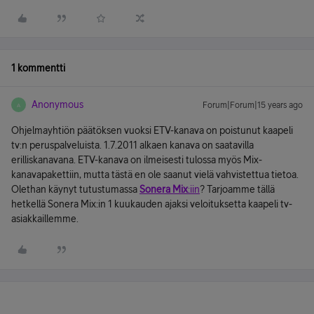
1 kommentti
Anonymous
Forum|Forum|15 years ago
A
Ohjelmayhtiön päätöksen vuoksi ETV-kanava on poistunut kaapeli
tv:n peruspalveluista. 1.7.2011 alkaen kanava on saatavilla
erilliskanavana. ETV-kanava on ilmeisesti tulossa myös Mix-
kanavapakettiin, mutta tästä en ole saanut vielä vahvistettua tietoa.
Olethan käynyt tutustumassa
Sonera Mix
:iin
? Tarjoamme tällä
hetkellä Sonera Mix:in 1 kuukauden ajaksi veloituksetta kaapeli tv-
asiakkaillemme.