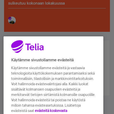
sulkeutuu kokonaan lokakuussa
Älä jää paitsi – osallistu ja voita!
Tilaa Telian uutiskirje ja olet mukana arvonnassa.
Käytämme sivustollamme evästeitä
Samalla saat parhaat asiakasedut suoraan
Käytämme sivustollamme evästeitä ja vastaavia
sähköpostiisi.
teknologioita käyttökokemuksen parantamiseksi sekä
toiminnallisiin, tilastollisiin ja markkinointitarkoituksiin.
Voit hallinnoida evästevalintojasi alla. Kaikki luokat
Tilaa nyt
sisältävät kolmansien osapuolien evästeitä ja
merkitsevät tietojen siirtämistä kolmansille osapuolille.
Voit hallinnoida evästeitä tai poistaa ne käytöstä
milloin tahansa evästeasetuksissa. Lisätietoja
evästeistä saat
evästeitä koskevasta