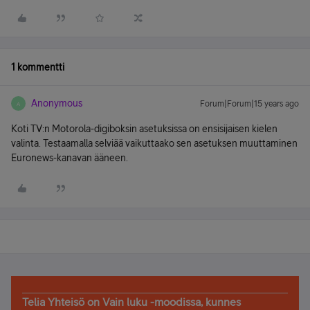
1 kommentti
Anonymous
Forum|Forum|15 years ago
A
Koti TV:n Motorola-digiboksin asetuksissa on ensisijaisen kielen
valinta. Testaamalla selviää vaikuttaako sen asetuksen muuttaminen
Euronews-kanavan ääneen.
Telia Yhteisö on Vain luku -moodissa, kunnes