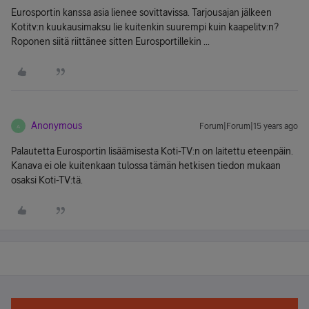
Eurosportin kanssa asia lienee sovittavissa. Tarjousajan jälkeen
Kotitv:n kuukausimaksu lie kuitenkin suurempi kuin kaapelitv:n?
Roponen siitä riittänee sitten Eurosportillekin ...
Anonymous
Forum|Forum|15 years ago
A
Palautetta Eurosportin lisäämisesta Koti-TV:n on laitettu eteenpäin.
Kanava ei ole kuitenkaan tulossa tämän hetkisen tiedon mukaan
osaksi Koti-TV:tä.