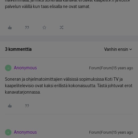
halvemmalla, ja miksi soneralla kanavat eroavat kaapelitv:n ja kotitv
palvelun välillä kun taas elisalla ne ovat samat.
3 kommenttia
Vanhin ensin
Anonymous
Forum|Forum|15 years ago
A
Soneran ja ohjelmatoimittajien välisissä sopimuksissa Koti TV ja
kaapelitelevisio ovat kaksi erillistä kokonaisuutta. Tästä johtuvat erot
kanavatarjonnassa.
Anonymous
Forum|Forum|15 years ago
A