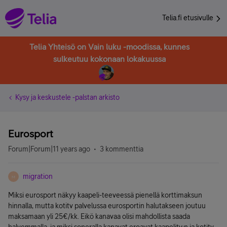
Telia.fi etusivulle
Telia Yhteisö on Vain luku -moodissa, kunnes
sulkeutuu kokonaan lokakuussa
Kysy ja keskustele -palstan arkisto
Eurosport
Forum|Forum|11 years ago
3 kommenttia
migration
M
Miksi eurosport näkyy kaapeli-teeveessä pienellä korttimaksun
hinnalla, mutta kotitv palvelussa eurosportin halutakseen joutuu
maksamaan yli 25€/kk. Eikö kanavaa olisi mahdollista saada