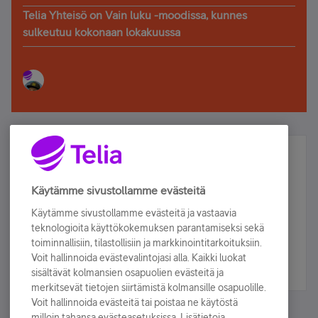
Telia Yhteisö on Vain luku -moodissa, kunnes
sulkeutuu kokonaan lokakuussa
Älä jää paitsi – osallistu ja voita!
Tilaa Telian uutiskirje ja olet mukana arvonnassa.
Käytämme sivustollamme evästeitä
Samalla saat parhaat asiakasedut suoraan
Käytämme sivustollamme evästeitä ja vastaavia
sähköpostiisi.
teknologioita käyttökokemuksen parantamiseksi sekä
toiminnallisiin, tilastollisiin ja markkinointitarkoituksiin.
Voit hallinnoida evästevalintojasi alla. Kaikki luokat
Tilaa nyt
sisältävät kolmansien osapuolien evästeitä ja
merkitsevät tietojen siirtämistä kolmansille osapuolille.
Voit hallinnoida evästeitä tai poistaa ne käytöstä
milloin tahansa evästeasetuksissa. Lisätietoja