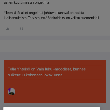
äänen kuulumisessa ongelmia.
Yleensä tällaiset ongelmat johtuvat kanavakohtaisista
kieliasetuksista. Tarkista, että ääniraidaksi on valittu suomenkieli.
Telia Yhteisö on Vain luku -moodissa, kunnes
sulkeutuu kokonaan lokakuussa