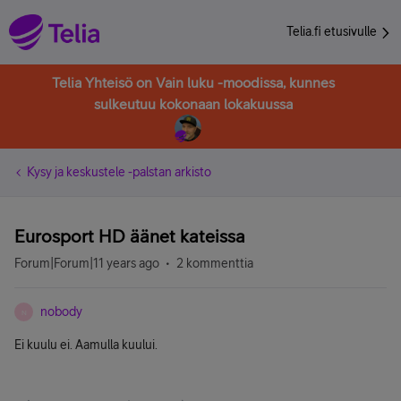
Telia.fi etusivulle
Telia Yhteisö on Vain luku -moodissa, kunnes
sulkeutuu kokonaan lokakuussa
Kysy ja keskustele -palstan arkisto
Eurosport HD äänet kateissa
Forum|Forum|11 years ago
2 kommenttia
nobody
N
Ei kuulu ei. Aamulla kuului.