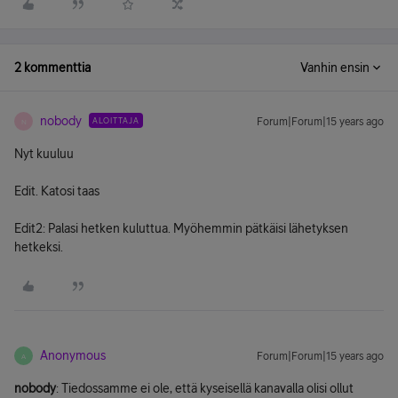
2 kommenttia
Vanhin ensin
nobody
ALOITTAJA
Forum|Forum|15 years ago
N
Nyt kuuluu
Edit. Katosi taas
Edit2: Palasi hetken kuluttua. Myöhemmin pätkäisi lähetyksen
hetkeksi.
Anonymous
Forum|Forum|15 years ago
A
nobody
: Tiedossamme ei ole, että kyseisellä kanavalla olisi ollut