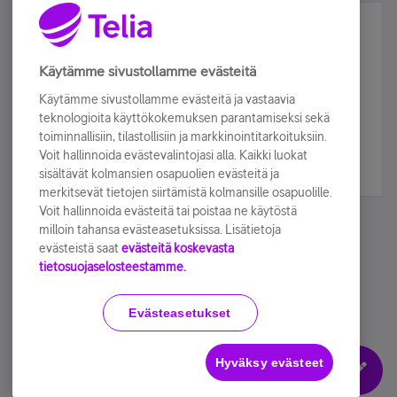
Älä jää paitsi – osallistu ja voita!
Tilaa Telian uutiskirje ja olet mukana arvonnassa.
Käytämme sivustollamme evästeitä
Samalla saat parhaat asiakasedut suoraan
Käytämme sivustollamme evästeitä ja vastaavia
sähköpostiisi.
teknologioita käyttökokemuksen parantamiseksi sekä
toiminnallisiin, tilastollisiin ja markkinointitarkoituksiin.
Voit hallinnoida evästevalintojasi alla. Kaikki luokat
Tilaa nyt
sisältävät kolmansien osapuolien evästeitä ja
merkitsevät tietojen siirtämistä kolmansille osapuolille.
Voit hallinnoida evästeitä tai poistaa ne käytöstä
milloin tahansa evästeasetuksissa. Lisätietoja
evästeistä saat
evästeitä koskevasta
tietosuojaselosteestamme.
Käyttöehdot
Accessibility statement
Evästeasetukset
Hyväksy evästeet
Evästeasetukset