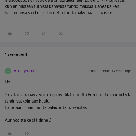
mahdollista. Periaatteesta en ala tilaamaan 20 euron/kk-pakettia,
kun en mistään turhista kanavista tahdo maksaa. Lähes kaiken
haluamansa saa kuitenkin netin kautta näkymään ilmaiseksi.
1 kommentti
Anonymous
Forum|Forum|13 years ago
A
Hei!
Yksittäisiä kanavia voi toki jo nyt tilata, mutta Eurosport ei harmi kyllä
tähän valikoimaan kuulu.
Laitetaan ilman muuta palautetta toiveestasi!
Aurinkoista kesää sinne :)