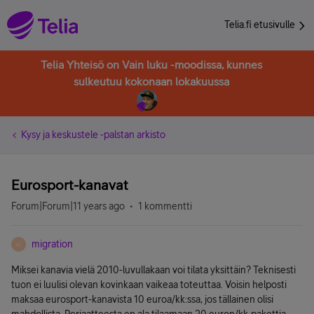
Telia.fi etusivulle
Telia Yhteisö on Vain luku -moodissa, kunnes
sulkeutuu kokonaan lokakuussa
Kysy ja keskustele -palstan arkisto
Eurosport-kanavat
Forum|Forum|11 years ago
1 kommentti
migration
M
Miksei kanavia vielä 2010-luvullakaan voi tilata yksittäin? Teknisesti
tuon ei luulisi olevan kovinkaan vaikeaa toteuttaa. Voisin helposti
maksaa eurosport-kanavista 10 euroa/kk:ssa, jos tällainen olisi