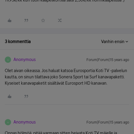
19,95e/kk kun tuon kaapelikortilla saisi 2,50e/kk normikaapelissa :)
3 kommenttia
Vanhin ensin
Anonymous
Forum|Forum|15 years ago
A
Olet aivan oikeassa. Jos haluat katsoa Eurosportia Koti TV -palvelun
kautta, on sinun tilattava joko Sonera Sport tai Surf kanavapaketti.
Kyseiset kanavapaketit sisältävät Eurosport HD kanavan.
Anonymous
Forum|Forum|15 years ago
A
Onpas hölmöä, pitää varmaan sitten heivata Koti TV mäjelle ja