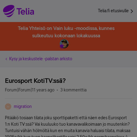
Telia.fi etusivulle
Telia Yhteisö on Vain luku -moodissa, kunnes
sulkeutuu kokonaan lokakuussa
Kysy ja keskustele -palstan arkisto
Eurosport KotiTV:ssä?
Forum|Forum|11 years ago
3 kommenttia
migration
M
Pitääkö tosiaan tilata joku sporttipaketti että näen edes Eurosport
1:n Koti TV:ssä? Vai kuuluuko tuo kanavavalikoimaan jo muutenkin?
Tuntuisi vähän hölmöltä kun en muita kanavia haluaisi tilata, maksaa