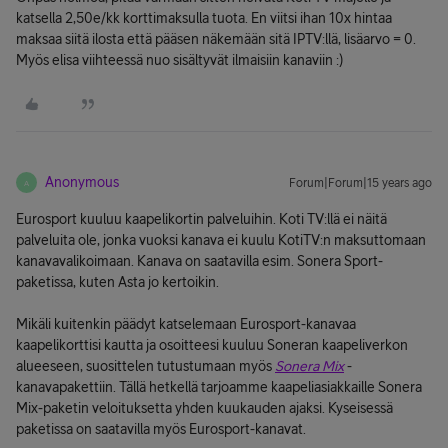
katsella 2,50e/kk korttimaksulla tuota. En viitsi ihan 10x hintaa
maksaa siitä ilosta että pääsen näkemään sitä IPTV:llä, lisäarvo = 0.
Myös elisa viihteessä nuo sisältyvät ilmaisiin kanaviin :)
Anonymous
Forum|Forum|15 years ago
A
Eurosport kuuluu kaapelikortin palveluihin. Koti TV:llä ei näitä
palveluita ole, jonka vuoksi kanava ei kuulu KotiTV:n maksuttomaan
kanavavalikoimaan. Kanava on saatavilla esim. Sonera Sport-
paketissa, kuten Asta jo kertoikin.
Mikäli kuitenkin päädyt katselemaan Eurosport-kanavaa
kaapelikorttisi kautta ja osoitteesi kuuluu Soneran kaapeliverkon
alueeseen, suosittelen tutustumaan myös
Sonera Mix
-
kanavapakettiin. Tällä hetkellä tarjoamme kaapeliasiakkaille Sonera
Mix-paketin veloituksetta yhden kuukauden ajaksi. Kyseisessä
paketissa on saatavilla myös Eurosport-kanavat.