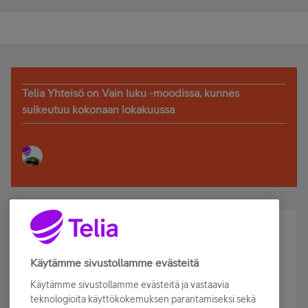
Telia Yhteisö on Vain luku -moodissa, kunnes
sulkeutuu kokonaan lokakuussa
Älä jää paitsi – osallistu ja voita!
Tilaa Telian uutiskirje ja olet mukana arvonnassa.
Käytämme sivustollamme evästeitä
Samalla saat parhaat asiakasedut suoraan
Käytämme sivustollamme evästeitä ja vastaavia
sähköpostiisi.
teknologioita käyttökokemuksen parantamiseksi sekä