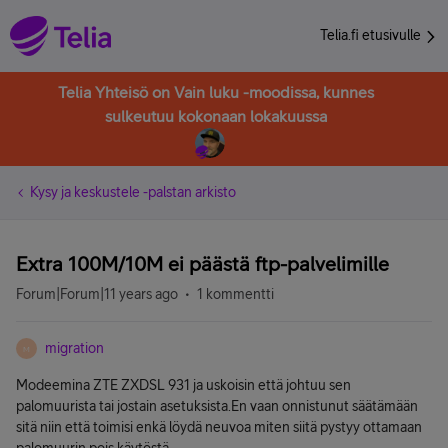
Telia.fi etusivulle
Telia Yhteisö on Vain luku -moodissa, kunnes
sulkeutuu kokonaan lokakuussa
Kysy ja keskustele -palstan arkisto
Extra 100M/10M ei päästä ftp-palvelimille
Forum|Forum|11 years ago
1 kommentti
migration
M
Modeemina ZTE ZXDSL 931 ja uskoisin että johtuu sen
palomuurista tai jostain asetuksista.En vaan onnistunut säätämään
sitä niin että toimisi enkä löydä neuvoa miten siitä pystyy ottamaan