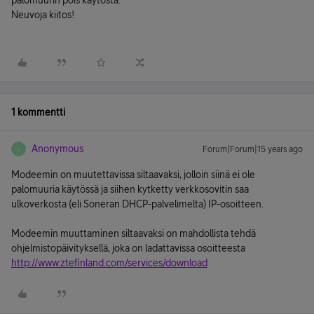
palomuurin pois käytöstä.
Neuvoja kiitos!
1 kommentti
Anonymous
Forum|Forum|15 years ago
A
Modeemin on muutettavissa siltaavaksi, jolloin siinä ei ole
palomuuria käytössä ja siihen kytketty verkkosovitin saa
ulkoverkosta (eli Soneran DHCP-palvelimelta) IP-osoitteen.
Modeemin muuttaminen siltaavaksi on mahdollista tehdä
ohjelmistopäivityksellä, joka on ladattavissa osoitteesta
http://www.ztefinland.com/services/download