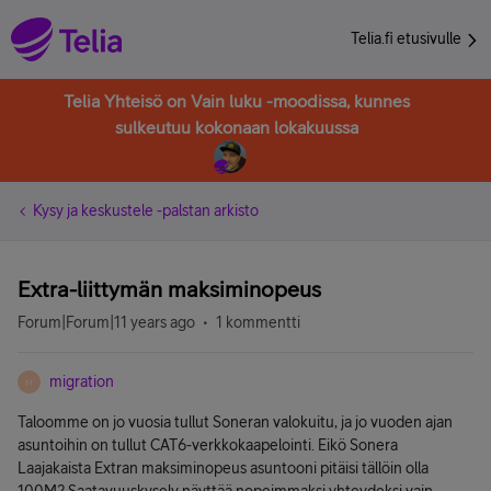
Telia.fi etusivulle
Telia Yhteisö on Vain luku -moodissa, kunnes
sulkeutuu kokonaan lokakuussa
Kysy ja keskustele -palstan arkisto
Extra-liittymän maksiminopeus
Forum|Forum|11 years ago
1 kommentti
migration
M
Taloomme on jo vuosia tullut Soneran valokuitu, ja jo vuoden ajan
asuntoihin on tullut CAT6-verkkokaapelointi. Eikö Sonera
Laajakaista Extran maksiminopeus asuntooni pitäisi tällöin olla