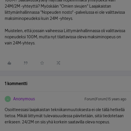
100M? Saatavuuskysely näyttää nopeimmaksi yhteydeksi vain
24M/2M -yhteyttä? Myöskään "Omien sivujen" Laajakaistan
liittymänhallinnassa "Nopeuden nosto" -palvelussa ei ole valittavissa
maksiminopeudeksi kuin 24M -yhteys.
Muistelen, että jossain vaiheessa Liittymänhallinnassa oli valittavissa
nopeudeksi 100M, mutta nyt tilattavissa oleva maksiminopeus on
vain 24M-yhteys.
1 kommentti
Anonymous
Forum|Forum|15 years ago
A
Osoitteessasi laajakaistan tekniikanmuutoksesta ei ole tällä hetkellä
tietoa. Mikäli liittymät tulevaisuudessa päivitetään, siitä tiedotetaan
erikseen. 24/2M on siis yhä korkein saatavilla oleva nopeus.