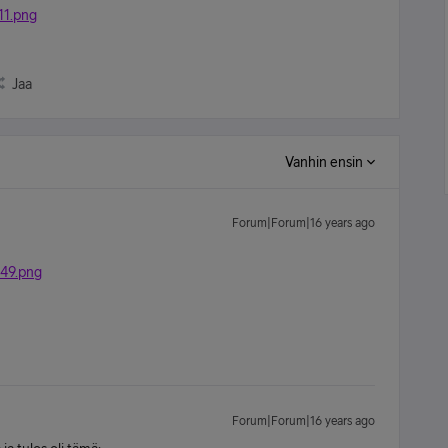
11.png
Jaa
Vanhin ensin
Forum|Forum|16 years ago
849.png
Forum|Forum|16 years ago