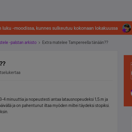
in luku -moodissa, kunnes sulkeutuu kokonaan lokakuussa
stele -palstan arkisto
Extra matelee Tampereella tänään??
??
atselukertaa
 3-4 minuuttia ja nopeustesti antaa latausnopeudeksi 1,5.m ja
äivällä ja on pahentunut iltaa myöden miltei täydeksi stopiksi.
ksin.