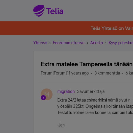
Telia Yhteisö on Va
Yhteisö
Foorumin etusivu
Arkisto
Kysy ja kesku
Extra matelee Tampereella tänään
Forum|Forum|11 years ago
3 kommenttia
6 k
migration
Savumerkittäjä
M
Extra 24/2 lataa esimerkiksi nämä sivut n.
ylöspäin 325kt. Ongelma alkoi tänään iltap
Testattu kolmella eri koneella, samoin tulo
-Jan