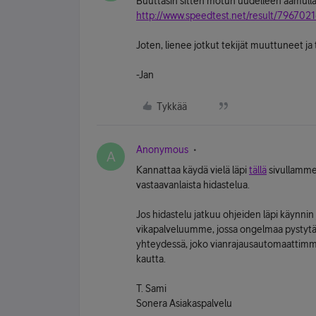
Buuttasin sitten motun uudelleen aamulla j
http://www.speedtest.net/result/796702
Joten, lienee jotkut tekijät muuttuneet ja 
-Jan
Tykkää
Anonymous
A
Kannattaa käydä vielä läpi
tällä
sivullamme
vastaavanlaista hidastelua.
Jos hidastelu jatkuu ohjeiden läpi käynnin
vikapalveluumme, jossa ongelmaa pystytä
yhteydessä, joko vianrajausautomaatti
kautta.
T. Sami
Sonera Asiakaspalvelu