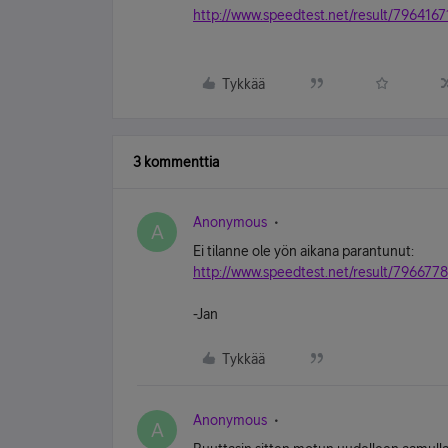
http://www.speedtest.net/result/7964167
Tykkää
3 kommenttia
Anonymous
A
Ei tilanne ole yön aikana parantunut:
http://www.speedtest.net/result/796677
-Jan
Tykkää
Anonymous
A