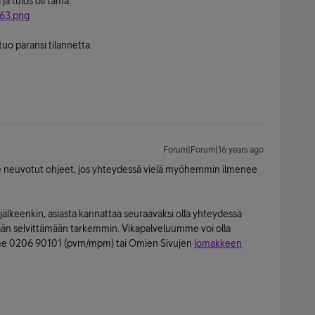
a tulos oli tämä:
163.png
tuo paransi tilannetta.
Forum|Forum|16 years ago
 neuvotut ohjeet, jos yhteydessä vielä myöhemmin ilmenee
 jälkeenkin, asiasta kannattaa seuraavaksi olla yhteydessä
än selvittämään tarkemmin. Vikapalveluumme voi olla
mme 0206 90101 (pvm/mpm) tai Omien Sivujen
lomakkeen