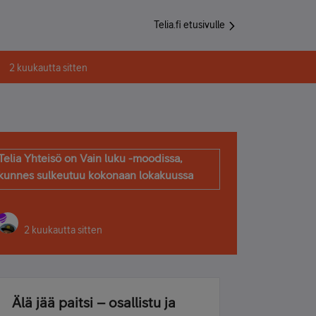
Telia.fi etusivulle
2 kuukautta sitten
Telia Yhteisö on Vain luku -moodissa,
kunnes sulkeutuu kokonaan lokakuussa
2 kuukautta sitten
Älä jää paitsi – osallistu ja