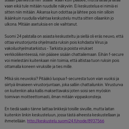
sisään painiketta niin 'sisälle' ikään kuin pääsee, mutta lataa ja lataa
vaan eikä tule mitään ruudulle näkyviin. Ei keskustelua ei nimiä ei
sitten niin mitään. Aikansa kun odottaa ja lähtee pois niin silloin
ikäänkuin ruudulla vilahtaa keskustelu mutta sitten ollaankin jo
ulkona. Mitään asetuksia en ole vaihtanut.
Suomi 24 palstalla on asiasta keskusteltu ja siellä oli eräs neuvo, että
ottaa virustorjunta ohjelmasta ruksin pois kohdasta Virus ja
vakoiluohjelmatarkistus - Tarkista ja poista virukset
verkkoliikenteessä, niin pääsee sisään chattailemaan. Eihän f-secure
voi mielestäni kuitenkaan niin toimia, että altistaa tuon ruksin pois
ottamalla koneen viruksille ja ties mille.
MIkä siis neuvoksi? Pitääkö luopua f-securesta tuon vian vuoksi ja
siirtyä ilmaiseen virustorjuntaan, joka salliin chattailunkin. Virusturva
on kuitenkin aika kallis maksettavaksi joten soisi sen myöskin
toimivan moitteettomasti, ilman mitään vippaskonsteja.
En tiedä saako tänne laittaa linkkejä toisille sivuille, mutta laitan
kuitenkin linkin keskusteluun, jossa tästä aiheesta keskustellaan ja
ihmetellään.
http://keskustelu.suomi24.fi/node/8937566