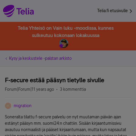
Telia.fi etusivulle
Telia Yhteisö on Vain luku -moodissa, kunnes
sulkeutuu kokonaan lokakuussa
Kysy ja keskustele -palstan arkisto
F-secure estää pääsyn tietylle sivulle
Forum|Forum|11 years ago
3 kommenttia
migration
M
Soneralta tilattu f-secure palvelu on nyt muutaman päivän ajan
estänyt pääsyn mm. suomi24:n chattiin. Sisään kirjaantumissivu
avautuu normaalisti ja pääset kirjaantumaan, mutta kun napsautat