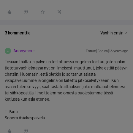
3 kommenttia
Vanhin ensin
Anonymous
Forum|Forum|16 years ago
A
Tosiaan täältäkin palvelua testattaessa ongelma toistuu, joten jokin
tietoturvaohjelmassa nyt on ilmeisesti muuttunut, joka estää pääsyn
chattiin. Huomasin, että oletkin jo soittanut asiasta
vikapalveluumme ja ongelma on laitettu jatkoselvitykseen. Kun
asiaan tulee selvyys, saat tästä kuittauksen joko matkapuhelimeesi
tai sähköpostilla. Ilmoittelemme omasta puolestamme tässä
ketjussa kun asia etenee.
T. Panu
Sonera Asiakaspalvelu