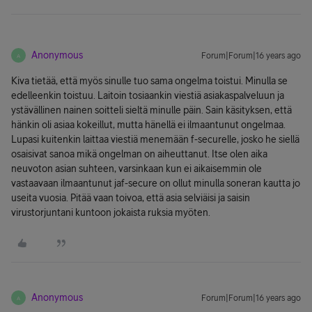
Anonymous
Forum|Forum|16 years ago
A
Kiva tietää, että myös sinulle tuo sama ongelma toistui. Minulla se
edelleenkin toistuu. Laitoin tosiaankin viestiä asiakaspalveluun ja
ystävällinen nainen soitteli sieltä minulle päin. Sain käsityksen, että
hänkin oli asiaa kokeillut, mutta hänellä ei ilmaantunut ongelmaa.
Lupasi kuitenkin laittaa viestiä menemään f-securelle, josko he siellä
osaisivat sanoa mikä ongelman on aiheuttanut. Itse olen aika
neuvoton asian suhteen, varsinkaan kun ei aikaisemmin ole
vastaavaan ilmaantunut jaf-secure on ollut minulla soneran kautta jo
useita vuosia. Pitää vaan toivoa, että asia selviäisi ja saisin
virustorjuntani kuntoon jokaista ruksia myöten.
Anonymous
Forum|Forum|16 years ago
A