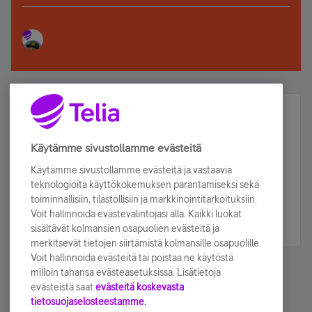
Älä jää paitsi – osallistu ja voita!
Tilaa Telian uutiskirje ja olet mukana arvonnassa.
Käytämme sivustollamme evästeitä
Samalla saat parhaat asiakasedut suoraan
Käytämme sivustollamme evästeitä ja vastaavia
sähköpostiisi.
teknologioita käyttökokemuksen parantamiseksi sekä
toiminnallisiin, tilastollisiin ja markkinointitarkoituksiin.
Voit hallinnoida evästevalintojasi alla. Kaikki luokat
Tilaa nyt
sisältävät kolmansien osapuolien evästeitä ja
merkitsevät tietojen siirtämistä kolmansille osapuolille.
Voit hallinnoida evästeitä tai poistaa ne käytöstä
milloin tahansa evästeasetuksissa. Lisätietoja
evästeistä saat
evästeitä koskevasta
tietosuojaselosteestamme.