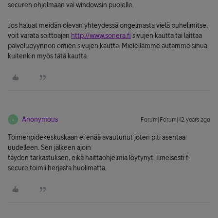
securen ohjelmaan vai windowsin puolelle.
Jos haluat meidän olevan yhteydessä ongelmasta vielä puhelimitse,
voit varata soittoajan
http://www.sonera.fi
sivujen kautta tai laittaa
palvelupyynnön omien sivujen kautta. Mielellämme autamme sinua
kuitenkin myös tätä kautta.
Anonymous
Forum|Forum|12 years ago
A
Toimenpidekeskuskaan ei enää avautunut joten piti asentaa
uudelleen. Sen jälkeen ajoin
täyden tarkastuksen, eikä haittaohjelmia löytynyt. Ilmeisesti f-
secure toimii herjasta huolimatta.