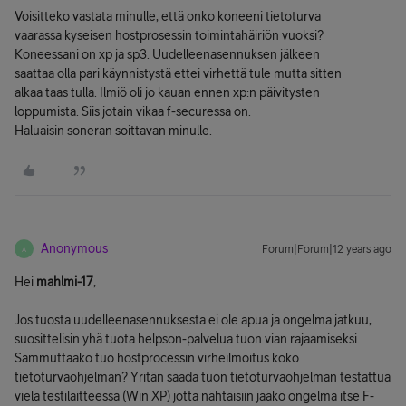
Voisitteko vastata minulle, että onko koneeni tietoturva
vaarassa kyseisen hostprosessin toimintahäiriön vuoksi?
Koneessani on xp ja sp3. Uudelleenasennuksen jälkeen
saattaa olla pari käynnistystä ettei virhettä tule mutta sitten
alkaa taas tulla. Ilmiö oli jo kauan ennen xp:n päivitysten
loppumista. Siis jotain vikaa f-securessa on.
Haluaisin soneran soittavan minulle.
Anonymous
Forum|Forum|12 years ago
A
Hei
mahlmi-17
,
Jos tuosta uudelleenasennuksesta ei ole apua ja ongelma jatkuu,
suosittelisin yhä tuota helpson-palvelua tuon vian rajaamiseksi.
Sammuttaako tuo hostprocessin virheilmoitus koko
tietoturvaohjelman? Yritän saada tuon tietoturvaohjelman testattua
vielä testilaitteessa (Win XP) jotta nähtäisiin jääkö ongelma itse F-