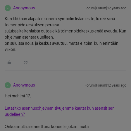
Anonymous
Forum|Forum|12 years ago
A
Kun klikkaan alapalkin sonera-symbolin listan esille, lukee siinä
toimenpidekeskuksen perässa
suluissa kaikenlaista outoa eikä toimenpidekeskus enää avaudu. Kun
ohjelman asentaa uuelleen,
on suluissa nolla, ja keskus avautuu, mutta ei toimi kuin enintään
viikon.
Anonymous
Forum|Forum|12 years ago
A
Hei mahlmi-17,
Latasitko asennusohjelman sivujemme kautta kun asensit sen
uudelleen?
Onko sinulla asennettuna koneelle jotain muita