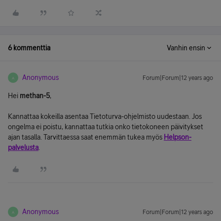
6 kommenttia
Vanhin ensin
Anonymous
Forum|Forum|12 years ago
A
Hei
methan-5
,
Kannattaa kokeilla asentaa Tietoturva-ohjelmisto uudestaan. Jos
ongelma ei poistu, kannattaa tutkia onko tietokoneen päivitykset
ajan tasalla. Tarvittaessa saat enemmän tukea myös
Helpson-
palvelusta
.
Anonymous
Forum|Forum|12 years ago
A