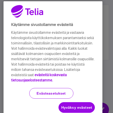
Älä jää paitsi – osallistu ja voita!
Tilaa Telian uutiskirje ja olet mukana arvonnassa.
Käytämme sivustollamme evästeitä
Samalla saat parhaat asiakasedut suoraan
Käytämme sivustollamme evästeitä ja vastaavia
sähköpostiisi.
teknologioita käyttökokemuksen parantamiseksi sekä
toiminnallisiin, tilastollisiin ja markkinointitarkoituksiin.
Voit hallinnoida evästevalintojasi alla. Kaikki luokat
Tilaa nyt
sisältävät kolmansien osapuolien evästeitä ja
merkitsevät tietojen siirtämistä kolmansille osapuolille.
Voit hallinnoida evästeitä tai poistaa ne käytöstä
milloin tahansa evästeasetuksissa. Lisätietoja
evästeistä saat
evästeitä koskevasta
tietosuojaselosteestamme.
Käyttöehdot
Accessibility statement
Evästeasetukset
Hyväksy evästeet
Evästeasetukset