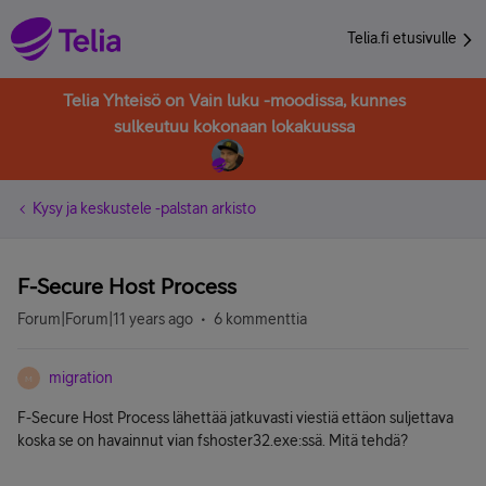
Telia.fi etusivulle
Telia Yhteisö on Vain luku -moodissa, kunnes
sulkeutuu kokonaan lokakuussa
Kysy ja keskustele -palstan arkisto
F-Secure Host Process
Forum|Forum|11 years ago
6 kommenttia
migration
M
F-Secure Host Process lähettää jatkuvasti viestiä ettäon suljettava
koska se on havainnut vian fshoster32.exe:ssä. Mitä tehdä?