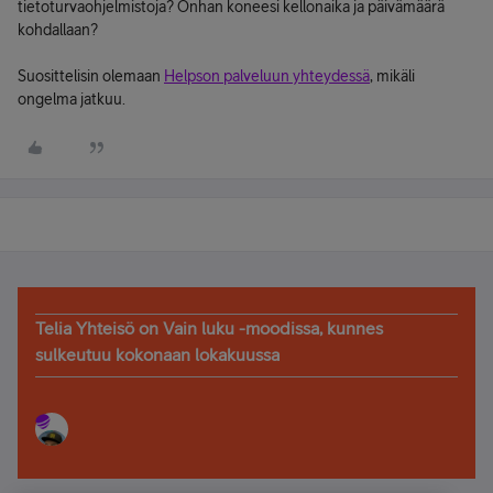
tietoturvaohjelmistoja? Onhan koneesi kellonaika ja päivämäärä
kohdallaan?
Suosittelisin olemaan
Helpson palveluun yhteydessä
, mikäli
ongelma jatkuu.
Telia Yhteisö on Vain luku -moodissa, kunnes
sulkeutuu kokonaan lokakuussa