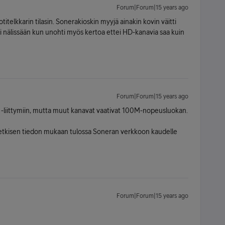
Forum|Forum|15 years ago
elkkarin tilasin. Sonerakioskin myyjä ainakin kovin väitti
asi nälissään kun unohti myös kertoa ettei HD-kanavia saa kuin
Forum|Forum|15 years ago
TV -liittymiin, mutta muut kanavat vaativat 100M-nopeusluokan.
tkisen tiedon mukaan tulossa Soneran verkkoon kaudelle
Forum|Forum|15 years ago