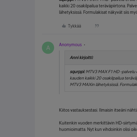
kaikki 20 osakilpailua teräväpiirtona. Pa
lähetyksissä. Formulakisat näkyvät siis 
Tykkää
Anonymous
A
Anni kirjoitti:
squrppi:
MTV3 MAX F1 HD -palvelu ei 
kauden kaikki 20 osakilpailua terävä
MTV3 MAXin lähetyksissä. Formulaki
Kiitos vastauksestasi. Ilmaisin itseäni nähtä
Kuitenkin vuoden merkittävin HD-siirtymä
huomioimatta. Nyt kun vihdoinkin olisi oik