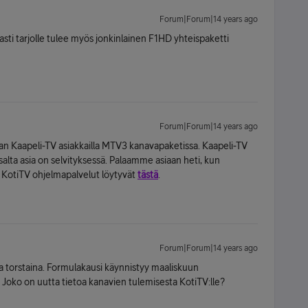
Forum|Forum|14 years ago
vasti tarjolle tulee myös jonkinlainen F1HD yhteispaketti
Forum|Forum|14 years ago
n Kaapeli-TV asiakkailla MTV3 kanavapaketissa. Kaapeli-TV
salta asia on selvityksessä. Palaamme asiaan heti, kun
t KotiTV ohjelmapalvelut löytyvät
tästä
.
Forum|Forum|14 years ago
torstaina. Formulakausi käynnistyy maaliskuun
. Joko on uutta tietoa kanavien tulemisesta KotiTV:lle?