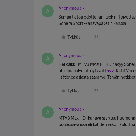
Anonymous
A
Samaa tietoa odottelisin itsekin. Toivotta
Sonera Sport -kanavapaketin kanssa.
Tykkää
Anonymous
A
Hei kaikki. MTV3 MAX F1 HD näkyy Sonera
ohjelmapalvelut löytyvät
tästä
. KotiTV:n o
lisätietoa asiasta saamme. Tämän hetkise
Tykkää
Anonymous
A
MTV3 Max HD -kanava starttaa huomenna 
puolessavälissä eli kahden viikon kuluttua