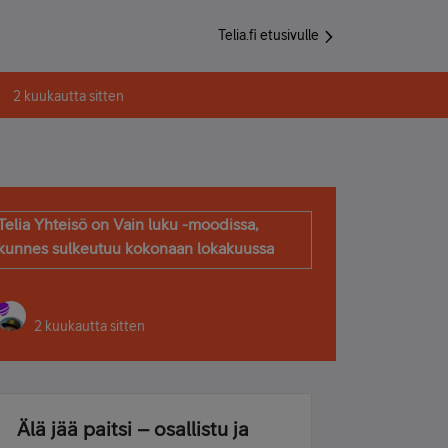
Telia.fi etusivulle
2 kuukautta sitten
Telia Yhteisö on Vain luku -moodissa,
kunnes sulkeutuu kokonaan lokakuussa
2 kuukautta sitten
Älä jää paitsi – osallistu ja