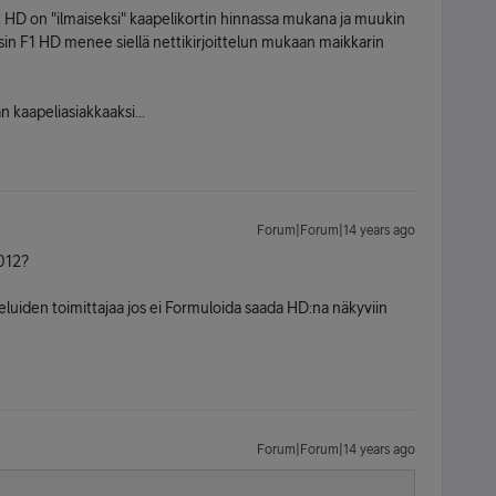
t HD on "ilmaiseksi" kaapelikortin hinnassa mukana ja muukin
in F1 HD menee siellä nettikirjoittelun mukaan maikkarin
an kaapeliasiakkaaksi...
Forum|Forum|14 years ago
012?
eluiden toimittajaa jos ei Formuloida saada HD:na näkyviin
Forum|Forum|14 years ago