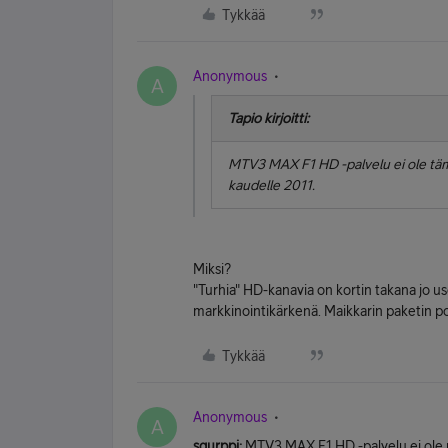
Tykkää
Anonymous
A
Tapio kirjoitti:
MTV3 MAX F1 HD -palvelu ei ole tä
kaudelle 2011.
Miksi?
"Turhia" HD-kanavia on kortin takana jo us
markkinointikärkenä. Maikkarin paketin poi
Tykkää
Anonymous
A
squrppi:
MTV3 MAX F1 HD -palvelu ei ole uu