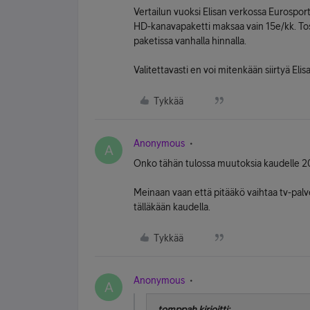
Vertailun vuoksi Elisan verkossa Eurospor
HD-kanavapaketti maksaa vain 15e/kk. Tos
paketissa vanhalla hinnalla.
Valitettavasti en voi mitenkään siirtyä Elis
Tykkää
Anonymous
A
Onko tähän tulossa muutoksia kaudelle 2
Meinaan vaan että pitääkö vaihtaa tv-palv
tälläkään kaudella.
Tykkää
Anonymous
A
tomppah kirjoitti: