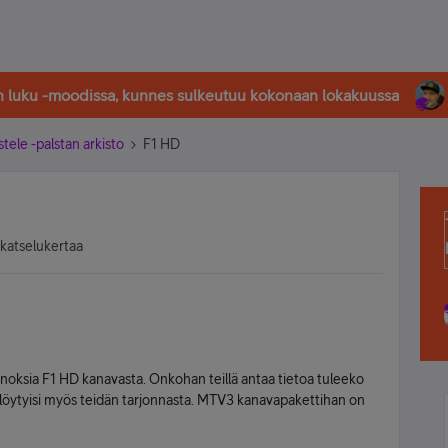
in luku -moodissa, kunnes sulkeutuu kokonaan lokakuussa
stele -palstan arkisto
F1 HD
 katselukertaa
inoksia F1 HD kanavasta. Onkohan teillä antaa tietoa tuleeko
un löytyisi myös teidän tarjonnasta. MTV3 kanavapakettihan on