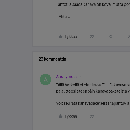
Tahtotila saada kanava on kova, mutta poh
- Mika U -
Tykkää
23 kommenttia
Anonymous
A
Tällä hetkellä ei ole tietoa F1 HD-kanava
palautteesi eteenpäin kanavapaketeista va
Voit seurata kanavapaketeissa tapahtuv
Tykkää