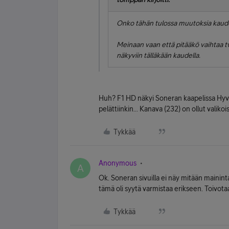
Onko tähän tulossa muutoksia kaud
Meinaan vaan että pitääkö vaihtaa t
näkyviin tälläkään kaudella.
Huh? F1 HD näkyi Soneran kaapelissa Hyvin
pelättiinkin... Kanava (232) on ollut valik
Tykkää
Anonymous
A
Ok. Soneran sivuilla ei näy mitään maini
tämä oli syytä varmistaa erikseen. Toivotaa
Tykkää