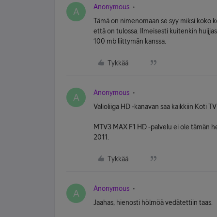
Anonymous
A
Tämä on nimenomaan se syy miksi koko kotit
että on tulossa. Ilmeisesti kuitenkin huijj
100 mb liittymän kanssa.
Tykkää
Anonymous
A
Valioliiga HD -kanavan saa kaikkiin Koti 
MTV3 MAX F1 HD -palvelu ei ole tämän he
2011.
Tykkää
Anonymous
A
Jaahas, hienosti hölmöä vedätettiin taas.