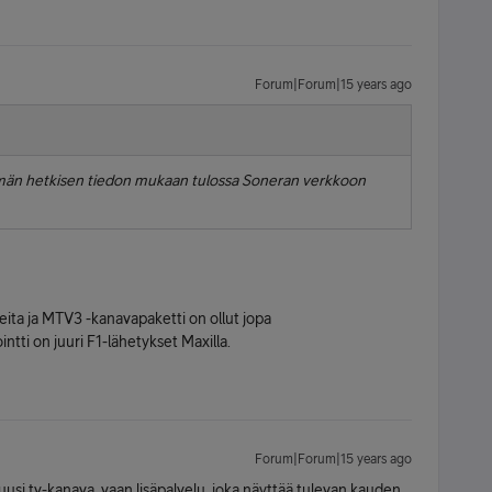
Forum|Forum|15 years ago
män hetkisen tiedon mukaan tulossa Soneran verkkoon
eita ja MTV3 -kanavapaketti on ollut jopa
ntti on juuri F1-lähetykset Maxilla.
Forum|Forum|15 years ago
si tv-kanava, vaan lisäpalvelu, joka näyttää tulevan kauden