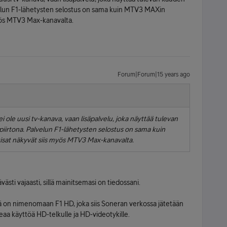
lvelun F1-lähetysten selostus on sama kuin MTV3 MAXin
myös MTV3 Max-kanavalta.
Forum|Forum|15 years ago
ole uusi tv-kanava, vaan lisäpalvelu, joka näyttää tulevan
piirtona. Palvelun F1-lähetysten selostus on sama kuin
sat näkyvät siis myös MTV3 Max-kanavalta.
västi vajaasti, sillä mainitsemasi on tiedossani.
 on nimenomaan F1 HD, joka siis Soneran verkossa jätetään
eaa käyttöä HD-telkulle ja HD-videotykille.