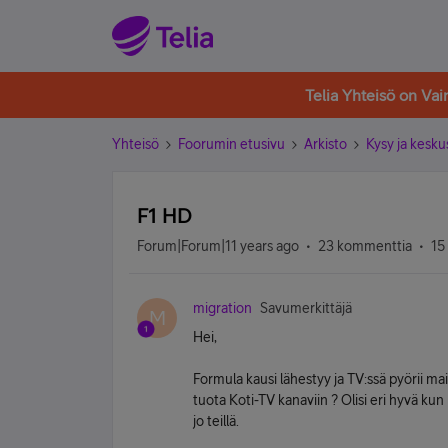
Telia Yhteisö on Va
Yhteisö
Foorumin etusivu
Arkisto
Kysy ja kesku
F1 HD
Forum|Forum|11 years ago
23 kommenttia
15
migration
Savumerkittäjä
M
Hei,
Formula kausi lähestyy ja TV:ssä pyörii ma
tuota Koti-TV kanaviin ? Olisi eri hyvä k
jo teillä.