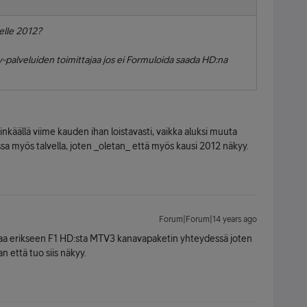
elle 2012?
v-palveluiden toimittajaa jos ei Formuloida saada HD:na
käällä viime kauden ihan loistavasti, vaikka aluksi muuta
oissa myös talvella, joten _oletan_ että myös kausi 2012 näkyy.
Forum|Forum|14 years ago
ntaa erikseen F1 HD:sta MTV3 kanavapaketin yhteydessä joten
n että tuo siis näkyy.