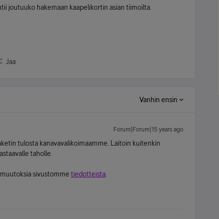
tii joutuuko hakemaan kaapelikortin asian tiimoilta.
Jaa
Vanhin ensin
Forum|Forum|15 years ago
paketin tulosta kanavavalikoimaamme. Laitoin kuitenkin
staavalle taholle.
ia muutoksia sivustomme
tiedotteista
.