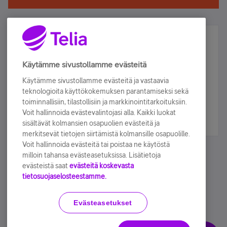
Älä jää paitsi – osallistu ja voita!
Tilaa Telian uutiskirje ja olet mukana arvonnassa.
Käytämme sivustollamme evästeitä
Samalla saat parhaat asiakasedut suoraan
Käytämme sivustollamme evästeitä ja vastaavia
sähköpostiisi.
teknologioita käyttökokemuksen parantamiseksi sekä
toiminnallisiin, tilastollisiin ja markkinointitarkoituksiin.
Voit hallinnoida evästevalintojasi alla. Kaikki luokat
Tilaa nyt
sisältävät kolmansien osapuolien evästeitä ja
merkitsevät tietojen siirtämistä kolmansille osapuolille.
Voit hallinnoida evästeitä tai poistaa ne käytöstä
milloin tahansa evästeasetuksissa. Lisätietoja
evästeistä saat
evästeitä koskevasta
tietosuojaselosteestamme.
Käyttöehdot
Accessibility statement
Evästeasetukset