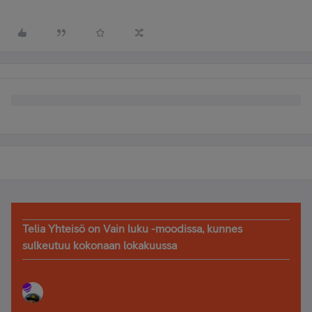
Telia Yhteisö on Vain luku -moodissa, kunnes
sulkeutuu kokonaan lokakuussa