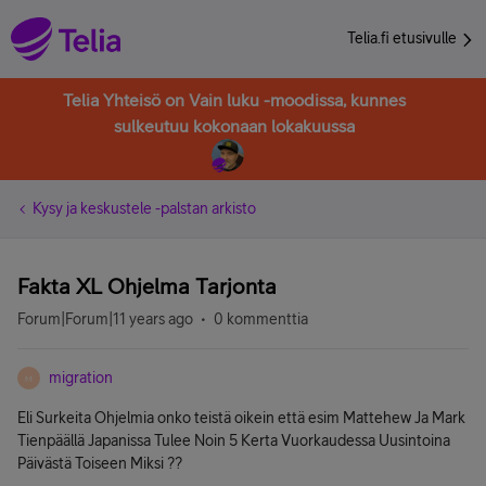
Telia.fi etusivulle
Telia Yhteisö on Vain luku -moodissa, kunnes
sulkeutuu kokonaan lokakuussa
Kysy ja keskustele -palstan arkisto
Fakta XL Ohjelma Tarjonta
Forum|Forum|11 years ago
0 kommenttia
migration
M
Eli Surkeita Ohjelmia onko teistä oikein että esim Mattehew Ja Mark
Tienpäällä Japanissa Tulee Noin 5 Kerta Vuorkaudessa Uusintoina
Päivästä Toiseen Miksi ??