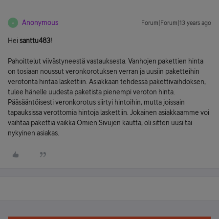
Anonymous
Forum|Forum|13 years ago
A
Hei
santtu483
!
Pahoittelut viivästyneestä vastauksesta. Vanhojen pakettien hinta
on tosiaan noussut veronkorotuksen verran ja uusiin paketteihin
verotonta hintaa laskettiin. Asiakkaan tehdessä pakettivaihdoksen,
tulee hänelle uudesta paketista pienempi veroton hinta.
Pääsääntöisesti veronkorotus siirtyi hintoihin, mutta joissain
tapauksissa verottomia hintoja laskettiin. Jokainen asiakkaamme voi
vaihtaa pakettia vaikka Omien Sivujen kautta, oli sitten uusi tai
nykyinen asiakas.