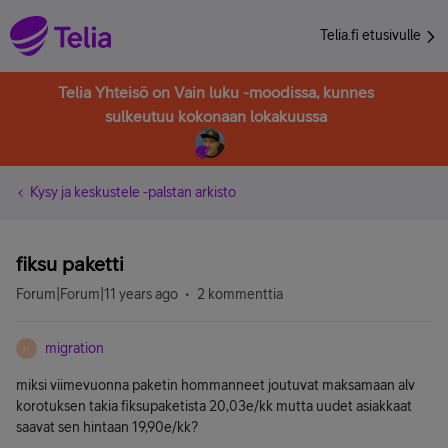
Telia.fi etusivulle
Telia Yhteisö on Vain luku -moodissa, kunnes
sulkeutuu kokonaan lokakuussa
Kysy ja keskustele -palstan arkisto
fiksu paketti
Forum|Forum|11 years ago
2 kommenttia
migration
M
miksi viimevuonna paketin hommanneet joutuvat maksamaan alv
korotuksen takia fiksupaketista 20,03e/kk mutta uudet asiakkaat
saavat sen hintaan 19,90e/kk?