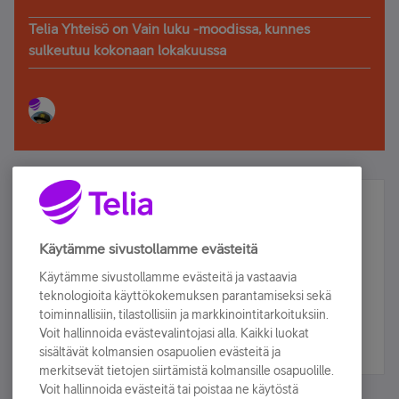
Telia Yhteisö on Vain luku -moodissa, kunnes
sulkeutuu kokonaan lokakuussa
Älä jää paitsi – osallistu ja voita!
Tilaa Telian uutiskirje ja olet mukana arvonnassa.
Käytämme sivustollamme evästeitä
Samalla saat parhaat asiakasedut suoraan
Käytämme sivustollamme evästeitä ja vastaavia
sähköpostiisi.
teknologioita käyttökokemuksen parantamiseksi sekä
toiminnallisiin, tilastollisiin ja markkinointitarkoituksiin.
Voit hallinnoida evästevalintojasi alla. Kaikki luokat
Tilaa nyt
sisältävät kolmansien osapuolien evästeitä ja
merkitsevät tietojen siirtämistä kolmansille osapuolille.
Voit hallinnoida evästeitä tai poistaa ne käytöstä