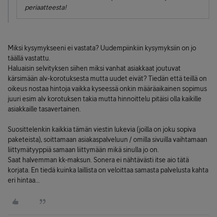
periaatteesta!
Miksi kysymykseeni ei vastata? Uudempiinkiin kysymyksiin on jo
täällä vastattu.
Haluaisin selvityksen siihen miksi vanhat asiakkaat joutuvat
kärsimään alv-korotuksesta mutta uudet eivät? Tiedän että teillä on
oikeus nostaa hintoja vaikka kyseessä onkin määräaikainen sopimus
juuri esim alv korotuksen takia mutta hinnoittelu pitäisi olla kaikille
asiakkaille tasavertainen.
Suosittelenkin kaikkia tämän viestin lukevia (joilla on joku sopiva
paketeista), soittamaan asiakaspalveluun / omilla sivuilla vaihtamaan
liittymätyyppiä samaan liittymään mikä sinulla jo on.
Saat halvemman kk-maksun. Sonera ei nähtävästi itse aio tätä
korjata. En tiedä kuinka laillista on veloittaa samasta palvelusta kahta
eri hintaa...