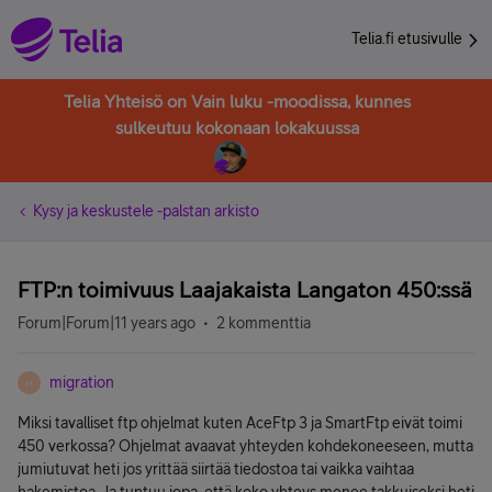
Telia.fi etusivulle
Telia Yhteisö on Vain luku -moodissa, kunnes
sulkeutuu kokonaan lokakuussa
Kysy ja keskustele -palstan arkisto
FTP:n toimivuus Laajakaista Langaton 450:ssä
Forum|Forum|11 years ago
2 kommenttia
migration
M
Miksi tavalliset ftp ohjelmat kuten AceFtp 3 ja SmartFtp eivät toimi
450 verkossa? Ohjelmat avaavat yhteyden kohdekoneeseen, mutta
jumiutuvat heti jos yrittää siirtää tiedostoa tai vaikka vaihtaa