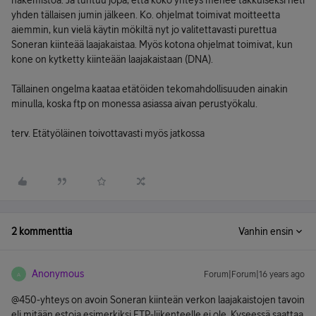
hakemistoa. Ja tuntuu jopa, että koko yhteys menee takkuiseksi heti
yhden tällaisen jumin jälkeen. Ko. ohjelmat toimivat moitteetta
aiemmin, kun vielä käytin mökiltä nyt jo valitettavasti purettua
Soneran kiinteää laajakaistaa. Myös kotona ohjelmat toimivat, kun
kone on kytketty kiinteään laajakaistaan (DNA).
Tällainen ongelma kaataa etätöiden tekomahdollisuuden ainakin
minulla, koska ftp on monessa asiassa aivan perustyökalu.
terv. Etätyöläinen toivottavasti myös jatkossa
2 kommenttia
Vanhin ensin
Anonymous
Forum|Forum|16 years ago
A
@450-yhteys on avoin Soneran kiinteän verkon laajakaistojen tavoin
eli mitään estoja esimerkiksi FTP-liikenteelle ei ole. Kyseessä saattaa