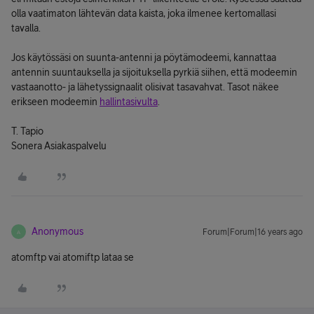
olla vaatimaton lähtevän data kaista, joka ilmenee kertomallasi
tavalla.
Jos käytössäsi on suunta-antenni ja pöytämodeemi, kannattaa
antennin suuntauksella ja sijoituksella pyrkiä siihen, että modeemin
vastaanotto- ja lähetyssignaalit olisivat tasavahvat. Tasot näkee
erikseen modeemin
hallintasivulta
.
T. Tapio
Sonera Asiakaspalvelu
Anonymous
Forum|Forum|16 years ago
A
atomftp vai atomiftp lataa se