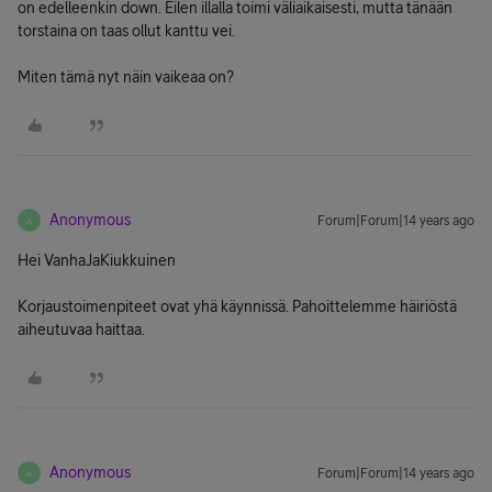
on edelleenkin down. Eilen illalla toimi väliaikaisesti, mutta tänään
torstaina on taas ollut kanttu vei.
Miten tämä nyt näin vaikeaa on?
Anonymous
Forum|Forum|14 years ago
A
Hei VanhaJaKiukkuinen
Korjaustoimenpiteet ovat yhä käynnissä. Pahoittelemme häiriöstä
aiheutuvaa haittaa.
Anonymous
Forum|Forum|14 years ago
A