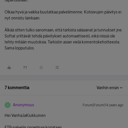
tapahdukaan.
Olkaa hyvä ja vaikka buutatkaa palvelimenne. Kotisivujen päivitys ei
nyt onnistu lainkaan.
Älkää sitten tulko sanomaan, että tarkista salasanat ja tunnukset jne.
Softat yrittävät tehdä päivitykset automaattisesti, eikä niissä ole
tehty mitään muutoksia. Tarkistin asian vielä komentokehotteesta.
Sama lopputulos.
7 kommenttia
Vanhin ensin
Anonymous
Forum|Forum|14 years ago
A
Hei VanhaJaKiukkuinen
FTP-palvelin ongelmaa korjataan.