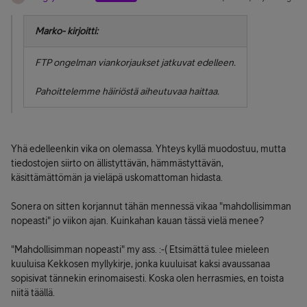
Marko- kirjoitti:
FTP ongelman viankorjaukset jatkuvat edelleen.
Pahoittelemme häiriöstä aiheutuvaa haittaa.
Yhä edelleenkin vika on olemassa. Yhteys kyllä muodostuu, mutta
tiedostojen siirto on ällistyttävän, hämmästyttävän,
käsittämättömän ja vieläpä uskomattoman hidasta.
Sonera on sitten korjannut tähän mennessä vikaa "mahdollisimman
nopeasti" jo viikon ajan. Kuinkahan kauan tässä vielä menee?
"Mahdollisimman nopeasti" my ass. :-( Etsimättä tulee mieleen
kuuluisa Kekkosen myllykirje, jonka kuuluisat kaksi avaussanaa
sopisivat tännekin erinomaisesti. Koska olen herrasmies, en toista
niitä täällä.