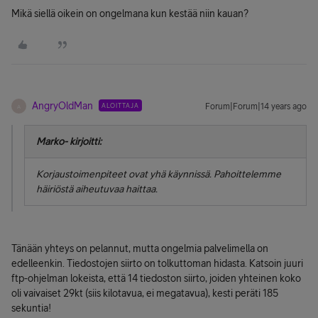
Mikä siellä oikein on ongelmana kun kestää niin kauan?
AngryOldMan
ALOITTAJA
Forum|Forum|14 years ago
A
Marko- kirjoitti:
Korjaustoimenpiteet ovat yhä käynnissä. Pahoittelemme
häiriöstä aiheutuvaa haittaa.
Tänään yhteys on pelannut, mutta ongelmia palvelimella on
edelleenkin. Tiedostojen siirto on tolkuttoman hidasta. Katsoin juuri
ftp-ohjelman lokeista, että 14 tiedoston siirto, joiden yhteinen koko
oli vaivaiset 29kt (siis kilotavua, ei megatavua), kesti peräti 185
sekuntia!