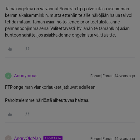
Tämä ongelma on vaivannut Soneran ftp-palvelinta jo useamman
kerran aikaisemminkin, mutta ettehän te sille näköjään halua tai voi
tehdä mitään. Tämän asian hoito lienee prioriteettilistallanne
pahnanpohjimmaisena. Valitettavasti. Kyllähän te tämän(kin) asian
kuntoon saisitte, jos asiakkaidenne ongelmista välittäisitte.
Anonymous
Forum|Forum|14 years ago
A
FTP ongelman viankorjaukset jatkuvat edelleen.
Pahoittelemme häiriöstä aiheutuvaa haittaa.
AngryOldMan
ALOITTAJA
Forum|Forum|14 years ago
A