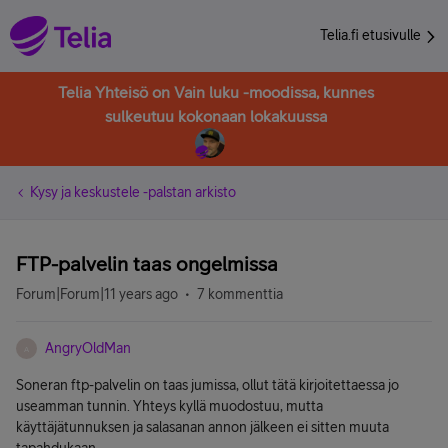
Telia.fi etusivulle
Telia Yhteisö on Vain luku -moodissa, kunnes
sulkeutuu kokonaan lokakuussa
Kysy ja keskustele -palstan arkisto
FTP-palvelin taas ongelmissa
Forum|Forum|11 years ago
7 kommenttia
AngryOldMan
A
Soneran ftp-palvelin on taas jumissa, ollut tätä kirjoitettaessa jo
useamman tunnin. Yhteys kyllä muodostuu, mutta
käyttäjätunnuksen ja salasanan annon jälkeen ei sitten muuta