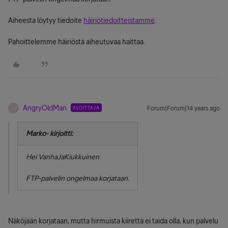
Aiheesta löytyy tiedoite
häiriötiedoitteistamme
.
Pahoittelemme häiriöstä aiheutuvaa haittaa.
AngryOldMan
ALOITTAJA
Forum|Forum|14 years ago
A
Marko- kirjoitti:
Hei VanhaJaKiukkuinen
FTP-palvelin ongelmaa korjataan.
Näköjään korjataan, mutta hirmuista kiirettä ei taida olla, kun palvelu