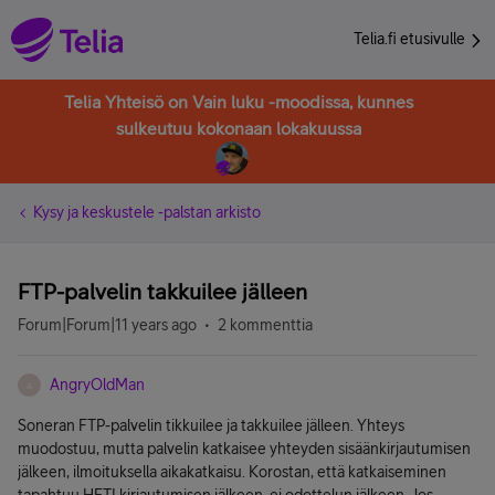
Telia.fi etusivulle
Telia Yhteisö on Vain luku -moodissa, kunnes
sulkeutuu kokonaan lokakuussa
Kysy ja keskustele -palstan arkisto
FTP-palvelin takkuilee jälleen
Forum|Forum|11 years ago
2 kommenttia
AngryOldMan
A
Soneran FTP-palvelin tikkuilee ja takkuilee jälleen. Yhteys
muodostuu, mutta palvelin katkaisee yhteyden sisäänkirjautumisen
jälkeen, ilmoituksella aikakatkaisu. Korostan, että katkaiseminen