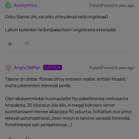
Anonymous
Forum|Forum|14 years ago
A
Onko tilanne ohi, vai onko yhteydessä vielä ongelmaa?
Laitoin kuitenkin tiedon/palautteen ongelmasta eteenpäin.
AngryOldMan
ALOITTAJA
Forum|Forum|14 years ago
A
Tilanne on ohitse. Roinaa siirtyy entiseen malliin, erittäin hitaasti,
mutta useimmiten menevät perille.
Olen aikaisemminkin huomautellut ftp-palvelimenne omituisesta
hitaudesta, 30 kilotavun (siis kilo, ei mega) kokoisen siirron
suorittamiseen menee aikaa jopa 90 sekuntia. Softathan nuo siirrot
tekevät automaattisesti, joten minun ei tarvitse vieressä ihmetellä.
Ihmettelenpä vain periaatteessa. ;-)