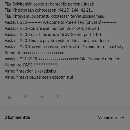
Tila: Selvitetään osoitetta kohteelle personal.inet.fi
Tila: Yhdistetään kohteeseen 194.251.244.142:21...
Tila: Yhteys muodostettu, odotetaan tervetulosanomaa...
Vastaus: 220---------- Welcome to Pure-FTPd [privsep] ----------
Vastaus: 220-You are user number 26 of 200 allowed.
Vastaus: 220-Local time is now 18:39. Server port: 2121.
Vastaus: 220-This is a private system - No anonymous login
Vastaus: 220 You will be disconnected after 15 minutes of inactivity.
Komento: xxxxxxxxxxxxxxxxxxxx
Vastaus: 331 USER xxxxxxxxxxxxxxxxxxxx OK. Password required
Komento: PASS **************
Virhe: Yhteyden aikakatkaisu
Virhe: Yhteys palvelimeen epäonnistui
2 kommenttia
Vanhin ensin