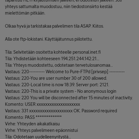
tapahtuu HETI kirjautumisen jälkeen, ei odottelun jälkeen. Jos
yhteys sattumalta muodostuu, niin tiedostonsiirto kestää
mielettömän pitkään.
Olkaa hyvä ja tarkistakaa palvelimen tila ASAP. Kiitos.
Alla ote ftp-lokistani. Käyttäjätunnus piilotettu.
Tila: Selvitetään osoitetta kohteelle personal.inet.fi
Tila: Yhdistetään kohteeseen 194.251.244.142:21...
Tila: Yhteys muodostettu, odotetaan tervetulosanomaa...
Vastaus: 220---------- Welcome to Pure-FTPd [privsep] ----------
Vastaus: 220-You are user number 30 of 200 allowed.
Vastaus: 220-Local time is now 18:39. Server port: 2121.
Vastaus: 220-This is a private system - No anonymous login
Vastaus: 220 You will be disconnected after 15 minutes of inactivity.
Komento: USER xxxxxxxxxxxxxxxxxxxx
Vastaus: 331 xxxxxxxxxxxxxxxxxxxx OK. Password required
Komento: PASS **************
Virhe: Yhteyden aikakatkaisu
Virhe: Yhteys palvelimeen epäonnistui
Tila: Odotetaan uudelleenyritystä...