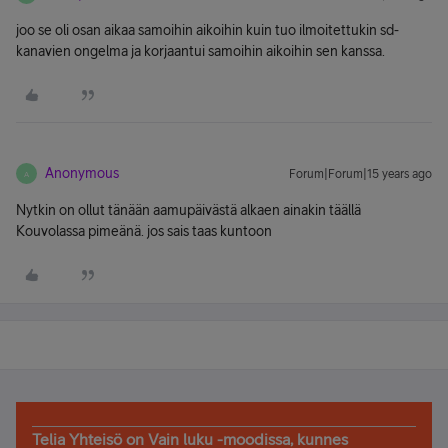
joo se oli osan aikaa samoihin aikoihin kuin tuo ilmoitettukin sd-
kanavien ongelma ja korjaantui samoihin aikoihin sen kanssa.
Anonymous
Forum|Forum|15 years ago
A
Nytkin on ollut tänään aamupäivästä alkaen ainakin täällä
Kouvolassa pimeänä. jos sais taas kuntoon
Telia Yhteisö on Vain luku -moodissa, kunnes