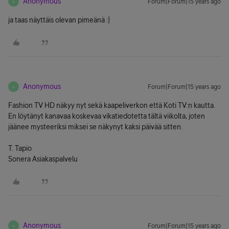
Anonymous
Forum|Forum|15 years ago
A
ja taas näyttäis olevan pimeänä :|
Anonymous
Forum|Forum|15 years ago
A
Fashion TV HD näkyy nyt sekä kaapeliverkon että Koti TV:n kautta.
En löytänyt kanavaa koskevaa vikatiedotetta tältä viikolta, joten
jäänee mysteeriksi miksei se näkynyt kaksi päivää sitten.
T. Tapio
Sonera Asiakaspalvelu
Anonymous
Forum|Forum|15 years ago
A