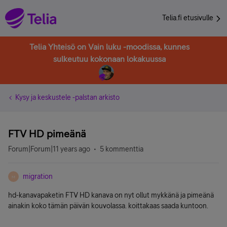
Telia.fi etusivulle
Telia Yhteisö on Vain luku -moodissa, kunnes
sulkeutuu kokonaan lokakuussa
Kysy ja keskustele -palstan arkisto
FTV HD pimeänä
Forum|Forum|11 years ago
5 kommenttia
migration
M
hd-kanavapaketin FTV HD kanava on nyt ollut mykkänä ja pimeänä
ainakin koko tämän päivän kouvolassa. koittakaas saada kuntoon.