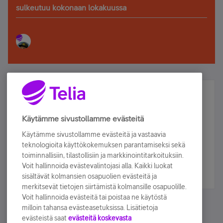
sulkeutuu kokonaan lokakuussa
Älä jää paitsi – osallistu ja voita!
Tilaa Telian uutiskirje ja olet mukana arvonnassa.
Käytämme sivustollamme evästeitä
Samalla saat parhaat asiakasedut suoraan
Käytämme sivustollamme evästeitä ja vastaavia
sähköpostiisi.
teknologioita käyttökokemuksen parantamiseksi sekä
toiminnallisiin, tilastollisiin ja markkinointitarkoituksiin.
Voit hallinnoida evästevalintojasi alla. Kaikki luokat
Tilaa nyt
sisältävät kolmansien osapuolien evästeitä ja
merkitsevät tietojen siirtämistä kolmansille osapuolille.
Voit hallinnoida evästeitä tai poistaa ne käytöstä
milloin tahansa evästeasetuksissa. Lisätietoja
evästeistä saat
evästeitä koskevasta