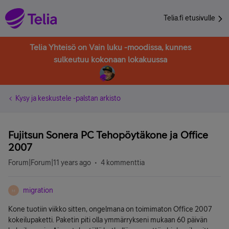
Telia.fi etusivulle
Telia Yhteisö on Vain luku -moodissa, kunnes
sulkeutuu kokonaan lokakuussa
Kysy ja keskustele -palstan arkisto
Fujitsun Sonera PC Tehopöytäkone ja Office
2007
Forum|Forum|11 years ago
4 kommenttia
migration
M
Kone tuotiin viikko sitten, ongelmana on toimimaton Office 2007
kokeilupaketti. Paketin piti olla ymmärrykseni mukaan 60 päivän