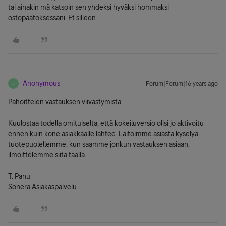
tai ainakin mä katsoin sen yhdeksi hyväksi hommaksi
ostopäätöksessäni. Et silleen .......
Anonymous
Forum|Forum|16 years ago
A
Pahoittelen vastauksen viivästymistä.
Kuulostaa todella omituiselta, että kokeiluversio olisi jo aktivoitu
ennen kuin kone asiakkaalle lähtee. Laitoimme asiasta kyselyä
tuotepuolellemme, kun saamme jonkun vastauksen asiaan,
ilmoittelemme siitä täällä.
T. Panu
Sonera Asiakaspalvelu