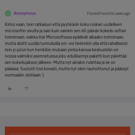
Anonymous
Forum|Forum|16 years ago
A
Kiitos vaan, tein ratkaisun että pyyhkäsin koko roskan uudelleen
microsoftin sivulta ja sain kuin sainkin sen 60 päivän kokeilu softan
toimimaan, vaikka itse Microsoftassa epäilivät alkaako toimimaan,
mutta aloitti uusilla tunnuksilla ym. voi tietenkin olla että rahallisesti
tein p-jutun kun henkilön mukaan jonka kanssa keskustelin on
noissa valmiiksi asennetuissa joku edullisempi paketti kun päivittää
sen kokeilujakson jälkeen. Mutta nyt ainakin rulettaa ja se on
pääasia. Suututti tosi kovasti, mutta nyt olen rauhoittunut ja päässyt
normaaliin olotilaan :)