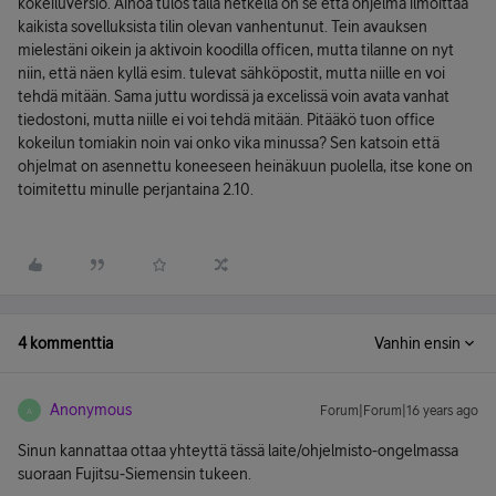
kokeiluversio. Ainoa tulos tällä hetkellä on se että ohjelma ilmoittaa
kaikista sovelluksista tilin olevan vanhentunut. Tein avauksen
mielestäni oikein ja aktivoin koodilla officen, mutta tilanne on nyt
niin, että näen kyllä esim. tulevat sähköpostit, mutta niille en voi
tehdä mitään. Sama juttu wordissä ja excelissä voin avata vanhat
tiedostoni, mutta niille ei voi tehdä mitään. Pitääkö tuon office
kokeilun tomiakin noin vai onko vika minussa? Sen katsoin että
ohjelmat on asennettu koneeseen heinäkuun puolella, itse kone on
toimitettu minulle perjantaina 2.10.
4 kommenttia
Vanhin ensin
Anonymous
Forum|Forum|16 years ago
A
Sinun kannattaa ottaa yhteyttä tässä laite/ohjelmisto-ongelmassa
suoraan Fujitsu-Siemensin tukeen.