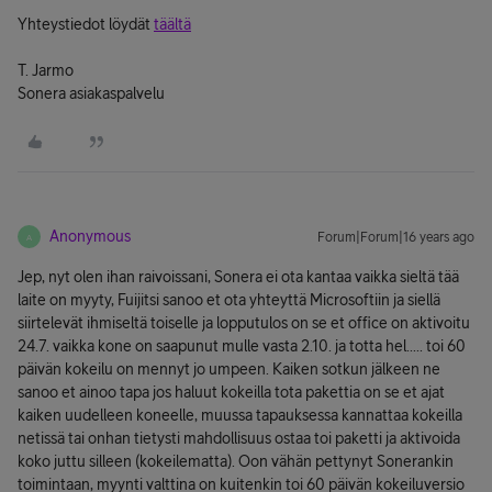
Yhteystiedot löydät
täältä
T. Jarmo
Sonera asiakaspalvelu
Anonymous
Forum|Forum|16 years ago
A
Jep, nyt olen ihan raivoissani, Sonera ei ota kantaa vaikka sieltä tää
laite on myyty, Fuijitsi sanoo et ota yhteyttä Microsoftiin ja siellä
siirtelevät ihmiseltä toiselle ja lopputulos on se et office on aktivoitu
24.7. vaikka kone on saapunut mulle vasta 2.10. ja totta hel..... toi 60
päivän kokeilu on mennyt jo umpeen. Kaiken sotkun jälkeen ne
sanoo et ainoo tapa jos haluut kokeilla tota pakettia on se et ajat
kaiken uudelleen koneelle, muussa tapauksessa kannattaa kokeilla
netissä tai onhan tietysti mahdollisuus ostaa toi paketti ja aktivoida
koko juttu silleen (kokeilematta). Oon vähän pettynyt Sonerankin
toimintaan, myynti valttina on kuitenkin toi 60 päivän kokeiluversio