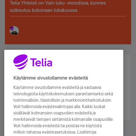
Telia Yhteisö on Vain luku -moodissa, kunnes
sulkeutuu kokonaan lokakuussa
Älä jää paitsi – osallistu ja voita!
Tilaa Telian uutiskirje ja olet mukana arvonnassa.
Käytämme sivustollamme evästeitä
Samalla saat parhaat asiakasedut suoraan
Käytämme sivustollamme evästeitä ja vastaavia
sähköpostiisi.
teknologioita käyttökokemuksen parantamiseksi sekä
toiminnallisiin, tilastollisiin ja markkinointitarkoituksiin.
Voit hallinnoida evästevalintojasi alla. Kaikki luokat
Tilaa nyt
sisältävät kolmansien osapuolien evästeitä ja
merkitsevät tietojen siirtämistä kolmansille osapuolille.
Voit hallinnoida evästeitä tai poistaa ne käytöstä
milloin tahansa evästeasetuksissa. Lisätietoja