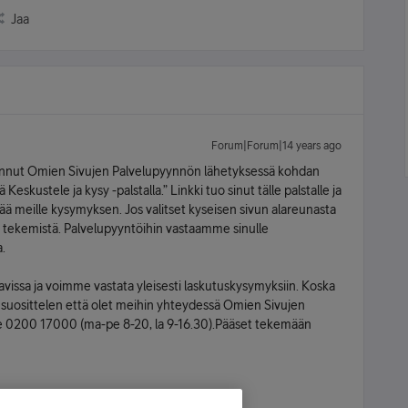
Jaa
Forum|Forum|14 years ago
valinnut Omien Sivujen Palvelupyynnön lähetyksessä kohdan
 Keskustele ja kysy -palstalla.” Linkki tuo sinut tälle palstalle ja
ttää meille kysymyksen. Jos valitset kyseisen sivun alareunasta
n tekemistä. Palvelupyyntöihin vastaamme sinulle
a.
avissa ja voimme vastata yleisesti laskutuskysymyksiin. Koska
, suosittelen että olet meihin yhteydessä Omien Sivujen
me 0200 17000 (ma-pe 8-20, la 9-16.30).Pääset tekemään