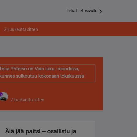
Telia.fi etusivulle
2 kuukautta sitten
Telia Yhteisö on Vain luku -moodissa,
kunnes sulkeutuu kokonaan lokakuussa
2 kuukautta sitten
Älä jää paitsi – osallistu ja