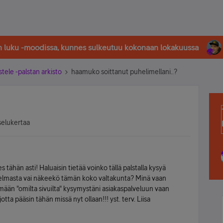
in luku -moodissa, kunnes sulkeutuu kokonaan lokakuussa
stele -palstan arkisto
haamuko soittanut puhelimellani..?
selukertaa
tähän asti! Haluaisin tietää voinko tällä palstalla kysyä
elmasta vai näkeekö tämän koko valtakunta? Minä vaan
mään "omilta sivuilta" kysymystäni asiakaspalveluun vaan
pääsin tähän missä nyt ollaan!!! yst. terv. Liisa