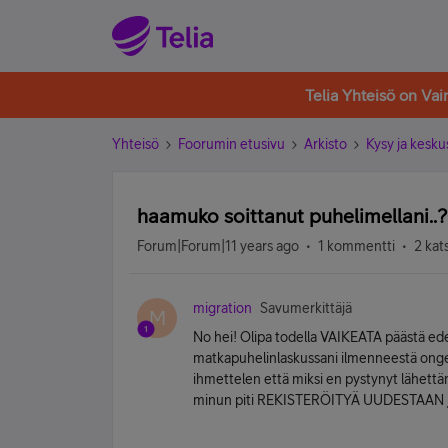
Telia Yhteisö on Va
Yhteisö
Foorumin etusivu
Arkisto
Kysy ja kesku
haamuko soittanut puhelimellani..?
Forum|Forum|11 years ago
1 kommentti
2 kat
migration
Savumerkittäjä
M
No hei! Olipa todella VAIKEATA päästä edes 
matkapuhelinlaskussani ilmenneestä ong
ihmettelen että miksi en pystynyt lähettä
minun piti REKISTERÖITYÄ UUDESTAAN jotta 