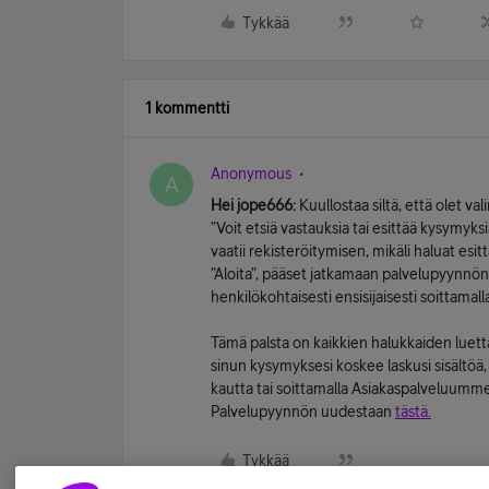
Tykkää
1 kommentti
Anonymous
A
Hei jope666:
Kuullostaa siltä, että olet 
”Voit etsiä vastauksia tai esittää kysymyksiä
vaatii rekisteröitymisen, mikäli haluat esi
”Aloita”, pääset jatkamaan palvelupyynnö
henkilökohtaisesti ensisijaisesti soittamall
Tämä palsta on kaikkien halukkaiden luett
sinun kysymyksesi koskee laskusi sisältöä
kautta tai soittamalla Asiakaspalveluum
Palvelupyynnön uudestaan
tästä.
Tykkää