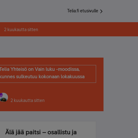
Telia.fi etusivulle
2 kuukautta sitten
Telia Yhteisö on Vain luku -moodissa,
kunnes sulkeutuu kokonaan lokakuussa
2 kuukautta sitten
Älä jää paitsi – osallistu ja