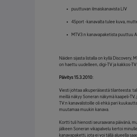
puuttuvan ilmaiskanavista LIV
4Sport -kanavalta tulee kuva, mutte
MTV3:n kanavapaketista puuttuu AV
Näiden sijasta listalla on kyllä Discovery, 
on haettu uudelleen, digi-TV ja kakkos-TV:n
Päivitys 15.3.2010:
Viesti johtaa alkuperäisestä tilanteesta: 
meillä näkyy Soneran näkymä kaapeli-TV, j
TV:n kanavalistoille oli ehkä pari kuukaut
muutamaa muukin kanava.
Kortti tuli hienosti seuraavana päivänä, 
jälkeen Soneran vikapalvelu kertoi minull
kanavapaketti, jota ei voi tällä alueella s