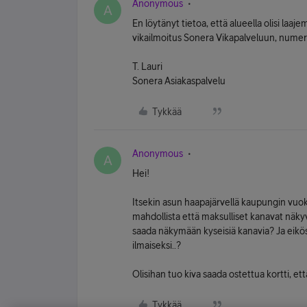
Anonymous
A
En löytänyt tietoa, että alueella olisi la
vikailmoitus Sonera Vikapalveluun, num
T. Lauri
Sonera Asiakaspalvelu
Tykkää
Anonymous
A
Hei!
Itsekin asun haapajärvellä kaupungin vuok
mahdollista että maksulliset kanavat näkyvät
saada näkymään kyseisiä kanavia? Ja eikös
ilmaiseksi..?
Olisihan tuo kiva saada ostettua kortti, ett
Tykkää