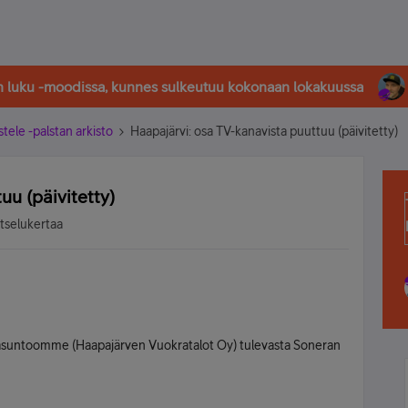
in luku -moodissa, kunnes sulkeutuu kokonaan lokakuussa
stele -palstan arkisto
Haapajärvi: osa TV-kanavista puuttuu (päivitetty)
uu (päivitetty)
atselukertaa
-asuntoomme (Haapajärven Vuokratalot Oy) tulevasta Soneran