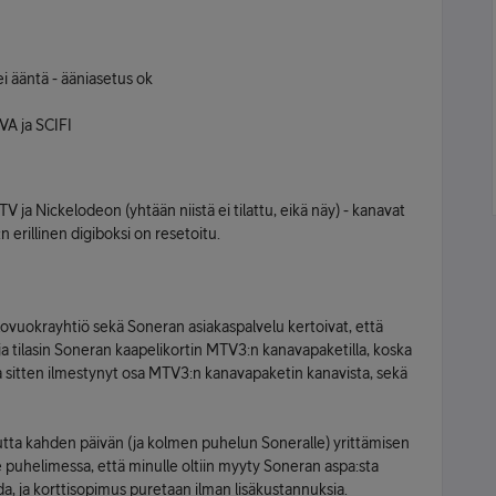
i ääntä - ääniasetus ok
A ja SCIFI
MTV ja Nickelodeon (yhtään niistä ei tilattu, eikä näy) - kanavat
 erillinen digiboksi on resetoitu.
talovuokrayhtiö sekä Soneran asiakaspalvelu kertoivat, että
a tilasin Soneran kaapelikortin MTV3:n kanavapaketilla, koska
ta sitten ilmestynyt osa MTV3:n kanavapaketin kanavista, sekä
mutta kahden päivän (ja kolmen puhelun Soneralle) yrittämisen
e puhelimessa, että minulle oltiin myyty Soneran aspa:sta
aada, ja korttisopimus puretaan ilman lisäkustannuksia.