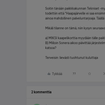
Soitin tänään paikkkakunnan Tekniset -myy
todettiin että "Haapajärvelle ei saa ensim
ainoa mahdollinen palveluntarjoaja. Täällä 
Mikäli tilanne on tämä, niin kysyn seuraav
a) MIKSI kaapelikorttia myydään tälle pai
B) Milloin Sonera aikoo päivittää järjest
katsoa?
Terveisin: lievästi tuohtunut kuluttaja
Tykkää
2 kommenttia