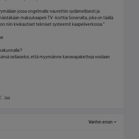
mälään jossa ongelmalle naurettiin sydämellisesti ja
mäistäkään maksukaapeli-TV -korttia Soneralta, joka on täällä
on niin kivikautiset tekniset systeemit kaapeliverkossa."
aa:
kkakunnalle?
elmänsä sellaiseksi, että myymiänne kanavapaketteja voidaan
Jaa
Vanhin ensin