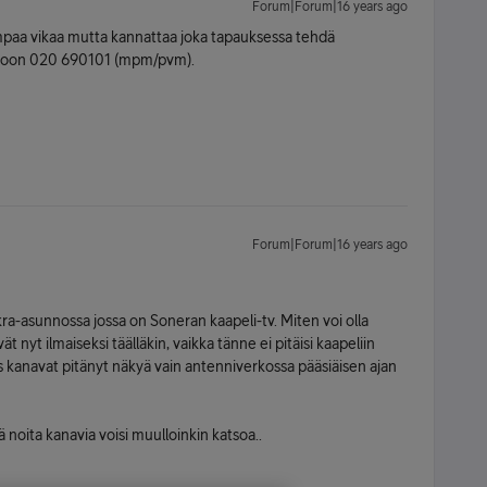
Forum|Forum|16 years ago
ajempaa vikaa mutta kannattaa joka tapauksessa tehdä
eroon 020 690101 (mpm/pvm).
Forum|Forum|16 years ago
ra-asunnossa jossa on Soneran kaapeli-tv. Miten voi olla
 nyt ilmaiseksi täälläkin, vaikka tänne ei pitäisi kaapeliin
 kanavat pitänyt näkyä vain antenniverkossa pääsiäisen ajan
ä noita kanavia voisi muulloinkin katsoa..