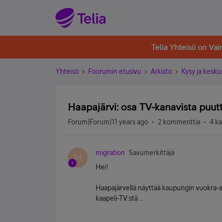
Telia Yhteisö on Va
Yhteisö
Foorumin etusivu
Arkisto
Kysy ja kesku
Haapajärvi: osa TV-kanavista puutt
Forum|Forum|11 years ago
2 kommenttia
4 k
migration
Savumerkittäjä
M
Hei!
Haapajärvellä näyttää kaupungin vuokra
kaapeli-TV:stä ...