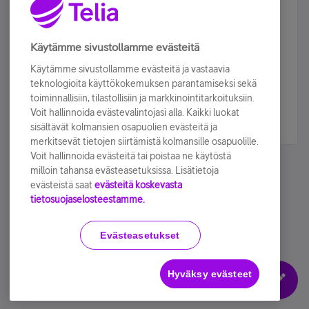
Älä jää paitsi – osallistu ja voita!
Tilaa Telian uutiskirje ja olet mukana arvonnassa.
Käytämme sivustollamme evästeitä
Samalla saat parhaat asiakasedut suoraan
Käytämme sivustollamme evästeitä ja vastaavia
sähköpostiisi.
teknologioita käyttökokemuksen parantamiseksi sekä
toiminnallisiin, tilastollisiin ja markkinointitarkoituksiin.
Voit hallinnoida evästevalintojasi alla. Kaikki luokat
Tilaa nyt
sisältävät kolmansien osapuolien evästeitä ja
merkitsevät tietojen siirtämistä kolmansille osapuolille.
Voit hallinnoida evästeitä tai poistaa ne käytöstä
milloin tahansa evästeasetuksissa. Lisätietoja
evästeistä saat
evästeitä koskevasta
tietosuojaselosteestamme.
Käyttöehdot
Accessibility statement
Evästeasetukset
Hyväksy evästeet
Evästeasetukset