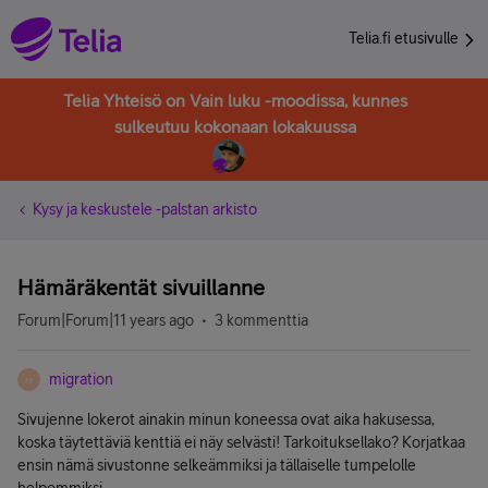
Telia.fi etusivulle
Telia Yhteisö on Vain luku -moodissa, kunnes
sulkeutuu kokonaan lokakuussa
Kysy ja keskustele -palstan arkisto
Hämäräkentät sivuillanne
Forum|Forum|11 years ago
3 kommenttia
migration
M
Sivujenne lokerot ainakin minun koneessa ovat aika hakusessa,
koska täytettäviä kenttiä ei näy selvästi! Tarkoituksellako? Korjatkaa
ensin nämä sivustonne selkeämmiksi ja tällaiselle tumpelolle