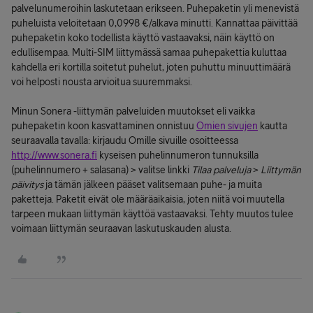
palvelunumeroihin laskutetaan erikseen. Puhepaketin yli menevistä
puheluista veloitetaan 0,0998 €/alkava minutti. Kannattaa päivittää
puhepaketin koko todellista käyttö vastaavaksi, näin käyttö on
edullisempaa. Multi-SIM liittymässä samaa puhepakettia kuluttaa
kahdella eri kortilla soitetut puhelut, joten puhuttu minuuttimäärä
voi helposti nousta arvioitua suuremmaksi.
Minun Sonera -liittymän palveluiden muutokset eli vaikka
puhepaketin koon kasvattaminen onnistuu
Omien sivujen
kautta
seuraavalla tavalla: kirjaudu Omille sivuille osoitteessa
http://www.sonera.fi
kyseisen puhelinnumeron tunnuksilla
(puhelinnumero + salasana) > valitse linkki
Tilaa palveluja
>
Liittymän
päivitys
ja tämän jälkeen pääset valitsemaan puhe- ja muita
paketteja. Paketit eivät ole määräaikaisia, joten niitä voi muutella
tarpeen mukaan liittymän käyttöä vastaavaksi. Tehty muutos tulee
voimaan liittymän seuraavan laskutuskauden alusta.