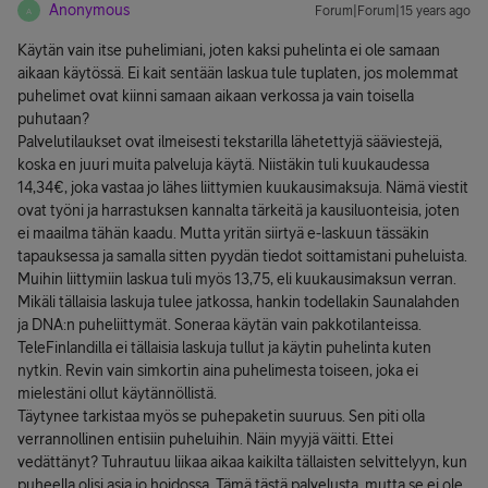
Anonymous
Forum|Forum|15 years ago
A
Käytän vain itse puhelimiani, joten kaksi puhelinta ei ole samaan
aikaan käytössä. Ei kait sentään laskua tule tuplaten, jos molemmat
puhelimet ovat kiinni samaan aikaan verkossa ja vain toisella
puhutaan?
Palvelutilaukset ovat ilmeisesti tekstarilla lähetettyjä sääviestejä,
koska en juuri muita palveluja käytä. Niistäkin tuli kuukaudessa
14,34€, joka vastaa jo lähes liittymien kuukausimaksuja. Nämä viestit
ovat työni ja harrastuksen kannalta tärkeitä ja kausiluonteisia, joten
ei maailma tähän kaadu. Mutta yritän siirtyä e-laskuun tässäkin
tapauksessa ja samalla sitten pyydän tiedot soittamistani puheluista.
Muihin liittymiin laskua tuli myös 13,75, eli kuukausimaksun verran.
Mikäli tällaisia laskuja tulee jatkossa, hankin todellakin Saunalahden
ja DNA:n puheliittymät. Soneraa käytän vain pakkotilanteissa.
TeleFinlandilla ei tällaisia laskuja tullut ja käytin puhelinta kuten
nytkin. Revin vain simkortin aina puhelimesta toiseen, joka ei
mielestäni ollut käytännöllistä.
Täytynee tarkistaa myös se puhepaketin suuruus. Sen piti olla
verrannollinen entisiin puheluihin. Näin myyjä väitti. Ettei
vedättänyt? Tuhrautuu liikaa aikaa kaikilta tällaisten selvittelyyn, kun
puheella olisi asia jo hoidossa. Tämä tästä palvelusta, mutta se ei ole