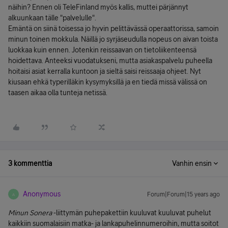
näihin? Ennen oli TeleFinland myös kallis, muttei pärjännyt
alkuunkaan tälle "palvelulle".
Emäntä on siinä toisessa jo hyvin pelittävässä operaattorissa, samoin
minun toinen mokkula. Näillä jo syrjäseudulla nopeus on aivan toista
luokkaa kuin ennen. Jotenkin reissaavan on tietoliikenteensä
hoidettava. Anteeksi vuodatukseni, mutta asiakaspalvelu puheella
hoitaisi asiat kerralla kuntoon ja sieltä saisi reissaaja ohjeet. Nyt
kiusaan ehkä typerilläkin kysymyksillä ja en tiedä missä välissä on
taasen aikaa olla tunteja netissä.
3 kommenttia
Vanhin ensin
Anonymous
Forum|Forum|15 years ago
A
Minun Sonera
-liittymän puhepakettiin kuuluvat kuuluvat puhelut
kaikkiin suomalaisiin matka- ja lankapuhelinnumeroihin, mutta soitot