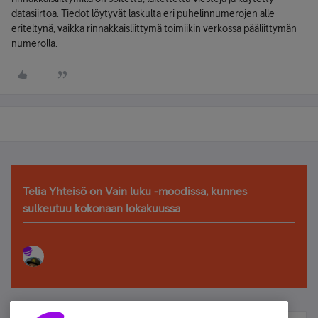
datasiirtoa. Tiedot löytyvät laskulta eri puhelinnumerojen alle
eriteltynä, vaikka rinnakkaisliittymä toimiikin verkossa pääliittymän
numerolla.
Telia Yhteisö on Vain luku -moodissa, kunnes
sulkeutuu kokonaan lokakuussa