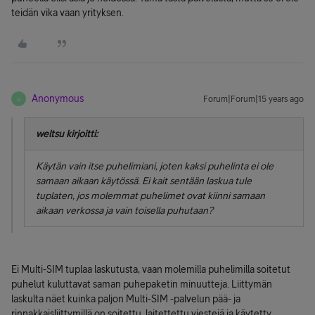
teidän vika vaan yrityksen.
Anonymous
Forum|Forum|15 years ago
A
weltsu kirjoitti:
Käytän vain itse puhelimiani, joten kaksi puhelinta ei ole
samaan aikaan käytössä. Ei kait sentään laskua tule
tuplaten, jos molemmat puhelimet ovat kiinni samaan
aikaan verkossa ja vain toisella puhutaan?
Ei Multi-SIM tuplaa laskutusta, vaan molemilla puhelimilla soitetut
puhelut kuluttavat saman puhepaketin minuutteja. Liittymän
laskulta näet kuinka paljon Multi-SIM -palvelun pää- ja
rinnakkaisliittymillä on soitettu, laitettettu viestejä ja käytetty