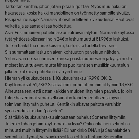
helpommiksi.
Tarkoitan kenttiä, johon jotain pitää kirjoittaa. Myös muu haku on
hakusessa, koska kaikki mahdollinen on työnnetty samoille sivuille.
Risuja vai ruusuja? Nämä sivut ovat edelleen kivikaudessa! Haut ovat
vaikeita ja asiaansa ei saa hoidettua.
Asia: Ensimmäinen puhelinlaskuni oli aivan älytön! Normaali käytössä
tytäryhtiössä ollessani noin 24€:n lasku muuttui 81,99€:n laskuksi.
Tulikin hankittua rinnakkais-sim, koska sitä todella tarvitsin...
Siis summaltaan lasku on aivan kohtuuton palveluun nähden.
Yritin aivan oikean ihmisen kanssa päästä puheeseen ja kysyä mistä
moiset luvut tulevat, mutta lähes puolituntisen musiikinkuuntelun
jälkeen katkaisin puhelun ja siirryin tänne.
Hieman yli kuukaudessa: 1. Kuukausimaksu 19,99€ OK. 2.
Käyttömaksut 51,73€! Sisältää mm. puhelut muihin liittymiin 18,63€.
Aiheuttaa sen, että ostan kaikkien muiden liittymien palvelut, jolloin
tulee halvemmaksi maksella ainakin kahden edullisen ja hyvin
toimivan liittymän puhelut. Kentätkin alkavat peitota varsinkin
syrjäseudulla teidän "palvelun".
Sisältääkö kuukausimaksu ainoastaan puhelut Soneran liittymiin.
Tuleeko tähän jotain käyttömaksua lisää? Onko jokainen sekunti ja
minuutti muihin liittymiin lisää? Eli hankinko DNA:n ja Saunalahden
simmit ja liittymät, vai voinko soittaa kohtuu hintaan Sonerallani