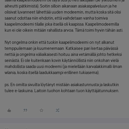
saama kaapelimodeemi oli täysi susi jo heti alkujaan (se ylikuumeni ja
aiheutti pätkimistä). Soitin silloin aikanaan asiakaspalveluun ja he
olisivat luvanneet lähettää uuden modeemin, mutta koska sitä olisi
saanut odottaa niin ehdotin, että vaihdetaan vanha toimiva
kaapelimodeemi tilalle joka itsellä oli kaapissa. Kaapelimodeemilla
kun ei ole oikein mitään rahallista arvoa. Tämä toimi hyvin tähän asti.
Nyt ongelma onkin että tuokin kaapelimodeemi on nyt alkanut
temppuilemaan ja kuumenemaan. Katkaisee pari kertaa päivässä
nettiä ja ongelma väliaikaisesti hoituu aina vetämällä johto hetkeksi
seinästä. Ei ole kuitenkaan kovin käytännöllistä niin onkohan vielä
mahdollista saada uusi modeemi (ja mielellään karvalakkimalli ilman
wlania, koska itsellä laadukkaampi erillinen tukiasema).
ps. En omilta sivuilta löytänyt mistään asiakastunnusta ja laskutkin
tulee e-laskuina. Laitoin tuohon kohtaan tuon käyttäjätunnuksen.