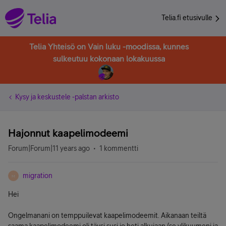
Telia.fi etusivulle
Telia Yhteisö on Vain luku -moodissa, kunnes
sulkeutuu kokonaan lokakuussa
Kysy ja keskustele -palstan arkisto
Hajonnut kaapelimodeemi
Forum|Forum|11 years ago
1 kommentti
migration
M
Hei
Ongelmanani on temppuilevat kaapelimodeemit. Aikanaan teiltä