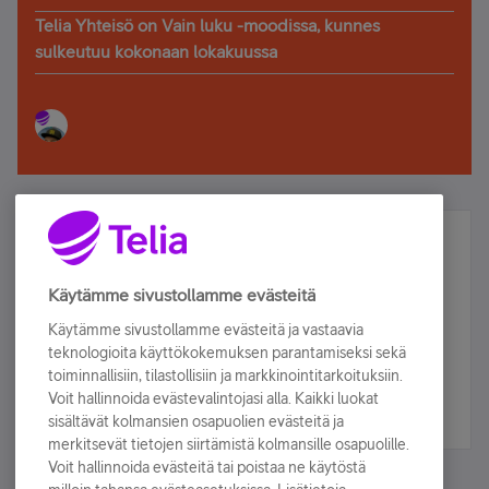
Telia Yhteisö on Vain luku -moodissa, kunnes
sulkeutuu kokonaan lokakuussa
Älä jää paitsi – osallistu ja voita!
Tilaa Telian uutiskirje ja olet mukana arvonnassa.
Käytämme sivustollamme evästeitä
Samalla saat parhaat asiakasedut suoraan
Käytämme sivustollamme evästeitä ja vastaavia
sähköpostiisi.
teknologioita käyttökokemuksen parantamiseksi sekä
toiminnallisiin, tilastollisiin ja markkinointitarkoituksiin.
Voit hallinnoida evästevalintojasi alla. Kaikki luokat
Tilaa nyt
sisältävät kolmansien osapuolien evästeitä ja
merkitsevät tietojen siirtämistä kolmansille osapuolille.
Voit hallinnoida evästeitä tai poistaa ne käytöstä