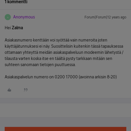
1 kommentti
Anonymous
Forum|Forum|12 years ago
A
Hei
Zalma
Asiakasnumero kenttään voi syöttää vain numeroita joten
käyttäjätunnuksesi ei näy. Suosittelisin kuitenkin tässä tapauksessa
ottamaan yhteyttä meidän asiakaspalveluun modeemin lähetystä /
tilausta varten koska itse en täältä pysty tarkkaan mitään sen
suhteen sanomaan tietojen puuttuessa.
Asiakaspalvelun numero on 0200 17000 (avoinna arkisin 8-20)