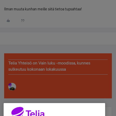
Ilman muuta kunhan meille siitä tietoa tupsahtaa!
Telia Yhteisö on Vain luku -moodissa, kunnes
sulkeutuu kokonaan lokakuussa
Älä jää paitsi – osallistu ja voita!