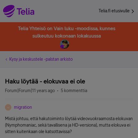
Telia.fi etusivulle
Telia Yhteisö on Vain luku -moodissa, kunnes
sulkeutuu kokonaan lokakuussa
Kysy ja keskustele -palstan arkisto
Haku löytää - elokuvaa ei ole
Forum|Forum|11 years ago
5 kommenttia
migration
M
Mistä johtuu, että hakutoiminto löytää videovuokraamosta elokuvan
(Nymphomaniac, sekä tavallisena ja HD-versiona), mutta elokuva ei
sitten kuitenkaan ole katsottavissa?