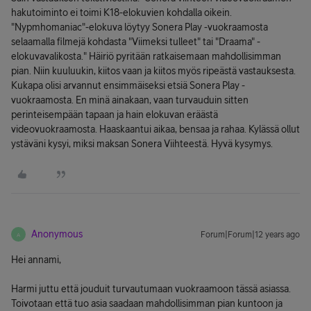
hakutoiminto ei toimi K18-elokuvien kohdalla oikein.
"Nypmhomaniac"-elokuva löytyy Sonera Play -vuokraamosta
selaamalla filmejä kohdasta "Viimeksi tulleet" tai "Draama" -
elokuvavalikosta." Häiriö pyritään ratkaisemaan mahdollisimman
pian. Niin kuuluukin, kiitos vaan ja kiitos myös ripeästä vastauksesta.
Kukapa olisi arvannut ensimmäiseksi etsiä Sonera Play -
vuokraamosta. En minä ainakaan, vaan turvauduin sitten
perinteisempään tapaan ja hain elokuvan eräästä
videovuokraamosta. Haaskaantui aikaa, bensaa ja rahaa. Kylässä ollut
ystäväni kysyi, miksi maksan Sonera Viihteestä. Hyvä kysymys.
Anonymous
Forum|Forum|12 years ago
A
Hei annami,
Harmi juttu että jouduit turvautumaan vuokraamoon tässä asiassa.
Toivotaan että tuo asia saadaan mahdollisimman pian kuntoon ja