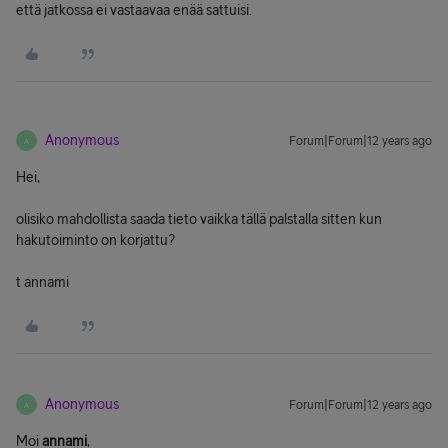
että jatkossa ei vastaavaa enää sattuisi.
Anonymous
Forum|Forum|12 years ago
A
Hei,
olisiko mahdollista saada tieto vaikka tällä palstalla sitten kun
hakutoiminto on korjattu?
t annami
Anonymous
Forum|Forum|12 years ago
A
Moi
annami
,