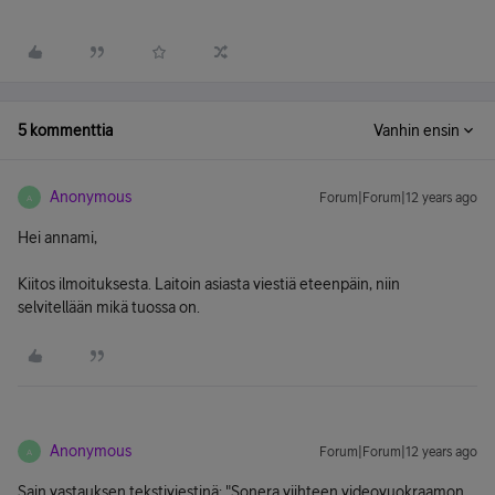
5 kommenttia
Vanhin ensin
Anonymous
Forum|Forum|12 years ago
A
Hei annami,
Kiitos ilmoituksesta. Laitoin asiasta viestiä eteenpäin, niin
selvitellään mikä tuossa on.
Anonymous
Forum|Forum|12 years ago
A
Sain vastauksen tekstiviestinä: "Sonera viihteen videovuokraamon