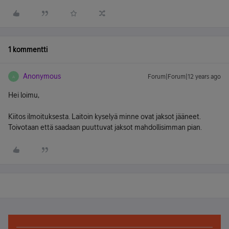
1 kommentti
Anonymous
Forum|Forum|12 years ago
A
Hei loimu,
Kiitos ilmoituksesta. Laitoin kyselyä minne ovat jaksot jääneet.
Toivotaan että saadaan puuttuvat jaksot mahdollisimman pian.