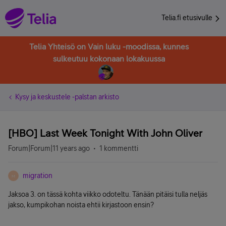
Telia.fi etusivulle
Telia Yhteisö on Vain luku -moodissa, kunnes
sulkeutuu kokonaan lokakuussa
Kysy ja keskustele -palstan arkisto
[HBO] Last Week Tonight With John Oliver
Forum|Forum|11 years ago
1 kommentti
migration
M
Jaksoa 3. on tässä kohta viikko odoteltu. Tänään pitäisi tulla neljäs
jakso, kumpikohan noista ehtii kirjastoon ensin?