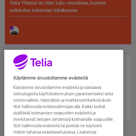
Telia Yhteisö on Vain luku -moodissa, kunnes
sulkeutuu kokonaan lokakuussa
Älä jää paitsi – osallistu ja voita!
Tilaa Telian uutiskirje ja olet mukana arvonnassa.
Käytämme sivustollamme evästeitä
Samalla saat parhaat asiakasedut suoraan
Käytämme sivustollamme evästeitä ja vastaavia
sähköpostiisi.
teknologioita käyttökokemuksen parantamiseksi sekä
toiminnallisiin, tilastollisiin ja markkinointitarkoituksiin.
Voit hallinnoida evästevalintojasi alla. Kaikki luokat
Tilaa nyt
sisältävät kolmansien osapuolien evästeitä ja
merkitsevät tietojen siirtämistä kolmansille osapuolille.
Voit hallinnoida evästeitä tai poistaa ne käytöstä
milloin tahansa evästeasetuksissa. Lisätietoja