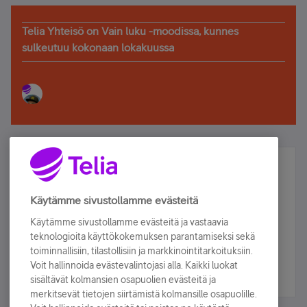
Telia Yhteisö on Vain luku -moodissa, kunnes
sulkeutuu kokonaan lokakuussa
Älä jää paitsi – osallistu ja voita!
Tilaa Telian uutiskirje ja olet mukana arvonnassa.
Käytämme sivustollamme evästeitä
Samalla saat parhaat asiakasedut suoraan
Käytämme sivustollamme evästeitä ja vastaavia
sähköpostiisi.
teknologioita käyttökokemuksen parantamiseksi sekä
toiminnallisiin, tilastollisiin ja markkinointitarkoituksiin.
Voit hallinnoida evästevalintojasi alla. Kaikki luokat
Tilaa nyt
sisältävät kolmansien osapuolien evästeitä ja
merkitsevät tietojen siirtämistä kolmansille osapuolille.