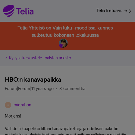
Telia.fi etusivulle
Telia Yhteisö on Vain luku -moodissa, kunnes
sulkeutuu kokonaan lokakuussa
Kysy ja keskustele -palstan arkisto
HBO:n kanavapaikka
Forum|Forum|11 years ago
3 kommenttia
migration
M
Morjens!
Vaihdoin kaapelikortiltani kanavapaketteja ja edellisen paketin