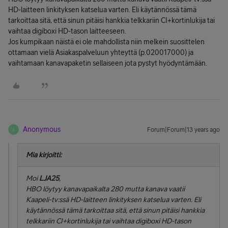
HD-laitteen linkityksen katselua varten. Eli käytännössä tämä
tarkoittaa sitä, että sinun pitäisi hankkia telkkariin CI+kortinlukija tai
vaihtaa digiboxi HD-tason laitteeseen.
Jos kumpikaan näistä ei ole mahdollista niin melkein suosittelen
ottamaan vielä Asiakaspalveluun yhteyttä (p.020017000) ja
vaihtamaan kanavapaketin sellaiseen jota pystyt hyödyntämään.
Anonymous
Forum|Forum|13 years ago
A
Mia kirjoitti:
Moi
LJA25
,
HBO löytyy kanavapaikalta 280 mutta kanava vaatii
Kaapeli-tv:ssä HD-laitteen linkityksen katselua varten. Eli
käytännössä tämä tarkoittaa sitä, että sinun pitäisi hankkia
telkkariin CI+kortinlukija tai vaihtaa digiboxi HD-tason