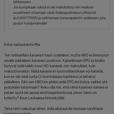
laitteeseen.
Jos kumpikaan näistä ei ole mahdollista niin melkein
suosittelen ottamaan vielä Asiakaspalveluun yhteyttä
(p.020017000) ja vaihtamaan kanavapaketin sellaiseen jota
pystyt hyödyntämään.
Kiitos vastauksesta Mia.
Tein telkkarillani kanavien haun uudelleen, mutta HBO ei ilmestynyt
omalle paikalleen kanavien joukkoon. Katsellessani EPG:tä listalta
löytyvät kyllä kaikki muut HD-kanavat, niin maksulliset, kuin
maksuttomatkin. Näitä kanavia en luonnollisestikaan voi katsella,
kun en ole vielä tuota CI+kortinlukijaa hankkinut ja laittanut
paikalleen. Eikö sen HBO:kin pitäisi siellä EPG:stä löytyä, vaikkei sitä
pystykään katsomaan? Voiko olla niin, että tämä kyseinen kanava ei
jostain syytä ole jaossa siinä kaapeliverkossa, johon taloni on
kytketty? Asun Laukaassa kirkonkylällä.
Tämä tieto vaikuttaa siihen, millä aikataululla meinaan tarvittavia