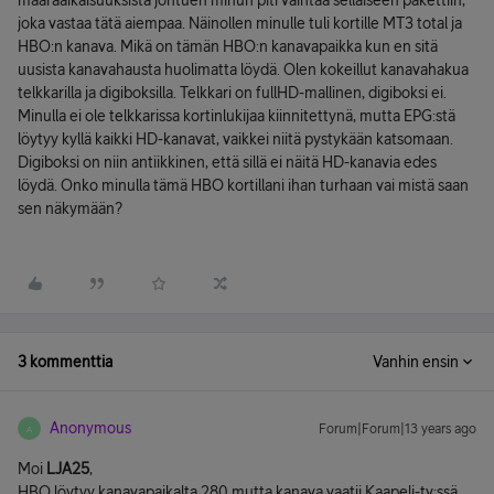
määräaikaisuuksista johtuen minun piti vaihtaa sellaiseen pakettiin,
joka vastaa tätä aiempaa. Näinollen minulle tuli kortille MT3 total ja
HBO:n kanava. Mikä on tämän HBO:n kanavapaikka kun en sitä
uusista kanavahausta huolimatta löydä. Olen kokeillut kanavahakua
telkkarilla ja digiboksilla. Telkkari on fullHD-mallinen, digiboksi ei.
Minulla ei ole telkkarissa kortinlukijaa kiinnitettynä, mutta EPG:stä
löytyy kyllä kaikki HD-kanavat, vaikkei niitä pystykään katsomaan.
Digiboksi on niin antiikkinen, että sillä ei näitä HD-kanavia edes
löydä. Onko minulla tämä HBO kortillani ihan turhaan vai mistä saan
sen näkymään?
3 kommenttia
Vanhin ensin
Anonymous
Forum|Forum|13 years ago
A
Moi
LJA25
,
HBO löytyy kanavapaikalta 280 mutta kanava vaatii Kaapeli-tv:ssä