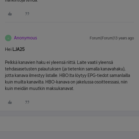
hankintoja tehdä.
Anonymous
Forum|Forum|13 years ago
A
Hei
LJA25
Pelkkä kanavien haku ei yleensä riittä. Laite vaatii yleensä
tehdasasetusten palautuksen (ja tietenkin samalla kanavahaku),
jotta kanava ilmestyy listalle. HBO:lta löytyy EPG-tiedot samanlailla
kuin muilta kanavilta. HBO-kanava on jakelussa osoitteessasi, niin
kuin meidän muutkin maksukanavat.