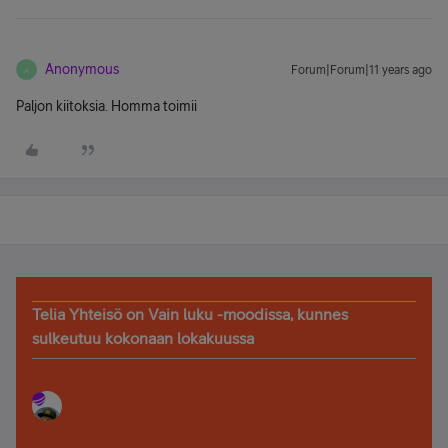
Anonymous
Forum|Forum|11 years ago
A
Paljon kiitoksia. Homma toimii
Telia Yhteisö on Vain luku -moodissa, kunnes
sulkeutuu kokonaan lokakuussa