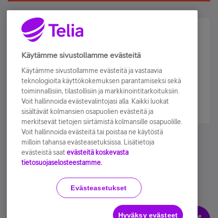
Älä jää paitsi – osallistu ja voita!
Tilaa Telian uutiskirje ja olet mukana arvonnassa.
Käytämme sivustollamme evästeitä
Samalla saat parhaat asiakasedut suoraan
Käytämme sivustollamme evästeitä ja vastaavia
sähköpostiisi.
teknologioita käyttökokemuksen parantamiseksi sekä
toiminnallisiin, tilastollisiin ja markkinointitarkoituksiin.
Voit hallinnoida evästevalintojasi alla. Kaikki luokat
Tilaa nyt
sisältävät kolmansien osapuolien evästeitä ja
merkitsevät tietojen siirtämistä kolmansille osapuolille.
Voit hallinnoida evästeitä tai poistaa ne käytöstä
milloin tahansa evästeasetuksissa. Lisätietoja
evästeistä saat
evästeitä koskevasta
tietosuojaselosteestamme.
Käyttöehdot
Accessibility statement
Evästeasetukset
Hyväksy evästeet