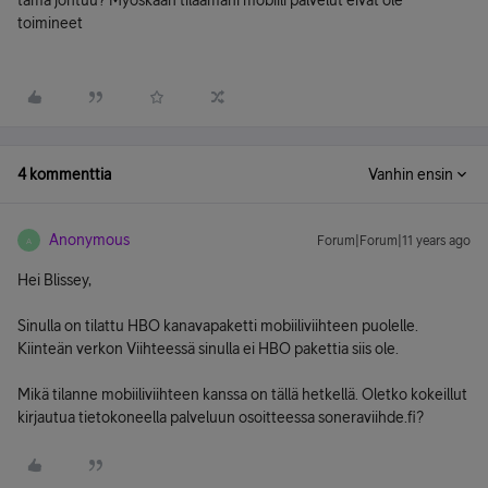
tämä johtuu? Myöskään tilaamani mobiili palvelut eivät ole
toimineet
4 kommenttia
Vanhin ensin
Anonymous
Forum|Forum|11 years ago
A
Hei Blissey,
Sinulla on tilattu HBO kanavapaketti mobiiliviihteen puolelle.
Kiinteän verkon Viihteessä sinulla ei HBO pakettia siis ole.
Mikä tilanne mobiiliviihteen kanssa on tällä hetkellä. Oletko kokeillut
kirjautua tietokoneella palveluun osoitteessa soneraviihde.fi?