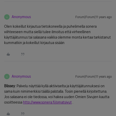
Anonymous
Forum|Forum|11 years ago
A
Olen kokeillut kirjautua tietokoneella ja puhelimella sonera
viihteeseen mutta siellä tulee ilmoitus että virheellinen
käyttäjätunnus tai salasana vaikka olemme monta kertaa tarkistanut
kummatkin ja kokeillut kirjautua sisään
Anonymous
Forum|Forum|11 years ago
A
Blissey
: Palvelu näyttää kyllä aktiiviselta ja käyttäjätunnuksesi on
sama kuin nimimerkkisi täällä palstalla. Tosin pienellä kirjoitettuna.
Jos salasana ei ole tiedossa, voi hakea uuden Omien Sivujen kautta
osoitteessa
http://www.sonera.fi/omatsivut
.