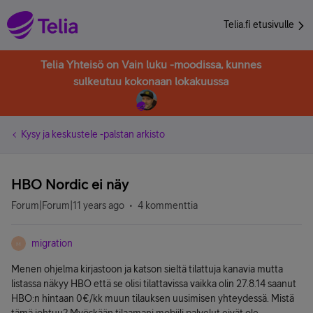
Telia.fi etusivulle
Telia Yhteisö on Vain luku -moodissa, kunnes
sulkeutuu kokonaan lokakuussa
Kysy ja keskustele -palstan arkisto
HBO Nordic ei näy
Forum|Forum|11 years ago
4 kommenttia
migration
M
Menen ohjelma kirjastoon ja katson sieltä tilattuja kanavia mutta
listassa näkyy HBO että se olisi tilattavissa vaikka olin 27.8.14 saanut
HBO:n hintaan 0€/kk muun tilauksen uusimisen yhteydessä. Mistä