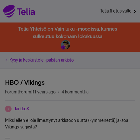
Telia.fi etusivulle
Telia Yhteisö on Vain luku -moodissa, kunnes
sulkeutuu kokonaan lokakuussa
Kysy ja keskustele -palstan arkisto
HBO / Vikings
Forum|Forum|11 years ago
4 kommenttia
JarkkoK
J
Miksi eilen ei ole ilmestynyt arkistoon uutta (kymmenettä) jaksoa
Vikings-sarjasta?