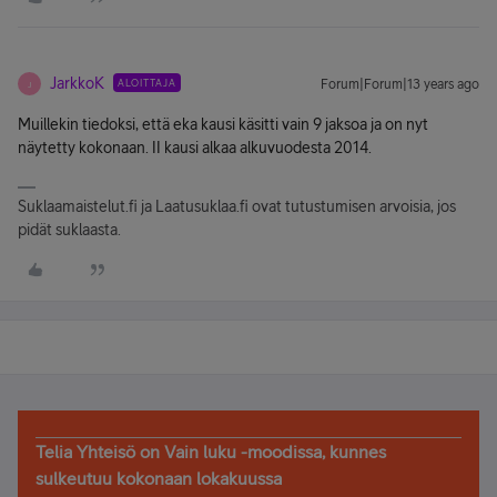
JarkkoK
ALOITTAJA
Forum|Forum|13 years ago
J
Muillekin tiedoksi, että eka kausi käsitti vain 9 jaksoa ja on nyt
näytetty kokonaan. II kausi alkaa alkuvuodesta 2014.
Suklaamaistelut.fi ja Laatusuklaa.fi ovat tutustumisen arvoisia, jos
pidät suklaasta.
Telia Yhteisö on Vain luku -moodissa, kunnes
sulkeutuu kokonaan lokakuussa