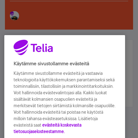
Älä jää paitsi – osallistu ja voita!
Tilaa Telian uutiskirje ja olet mukana arvonnassa.
Käytämme sivustollamme evästeitä
Samalla saat parhaat asiakasedut suoraan
Käytämme sivustollamme evästeitä ja vastaavia
sähköpostiisi.
teknologioita käyttökokemuksen parantamiseksi sekä
toiminnallisiin, tilastollisiin ja markkinointitarkoituksiin.
Voit hallinnoida evästevalintojasi alla. Kaikki luokat
Tilaa nyt
sisältävät kolmansien osapuolien evästeitä ja
merkitsevät tietojen siirtämistä kolmansille osapuolille.
Voit hallinnoida evästeitä tai poistaa ne käytöstä
milloin tahansa evästeasetuksissa. Lisätietoja
evästeistä saat
evästeitä koskevasta
tietosuojaselosteestamme.