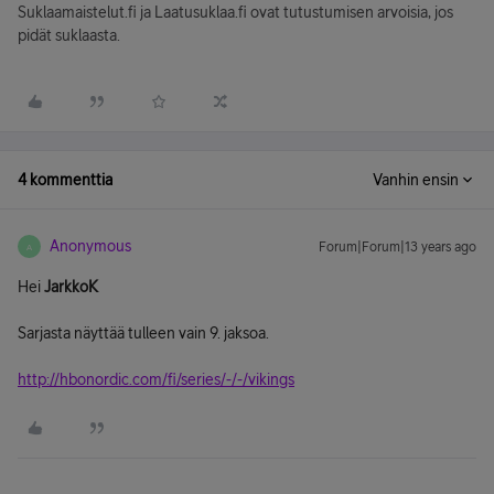
Suklaamaistelut.fi ja Laatusuklaa.fi ovat tutustumisen arvoisia, jos
pidät suklaasta.
4 kommenttia
Vanhin ensin
Anonymous
Forum|Forum|13 years ago
A
Hei
JarkkoK
Sarjasta näyttää tulleen vain 9. jaksoa.
http://hbonordic.com/fi/series/-/-/vikings