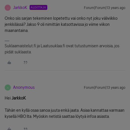
JarkkoK
ALOITTAJA
Forum|Forum|13 years ago
J
Onko siis sarjan tekeminen lopetettu vai onko nyt joku väliviikko
jenkkilässä? Jakso 9 oli nimittän katsottavissa jo viime viikon
maanantaina.
Suklaamaistelut.fi ja Laatusuklaa.fi ovat tutustumisen arvoisia, jos
pidät suklaasta.
Anonymous
Forum|Forum|13 years ago
A
Hei
JarkkoK
Tähän en kyllä osaa sanoa juuta enkä jaata. Asiaa kannattaa varmaan
kysellä HBO:lta. Myöskin netistä saattaa löytyä infoa asiasta.