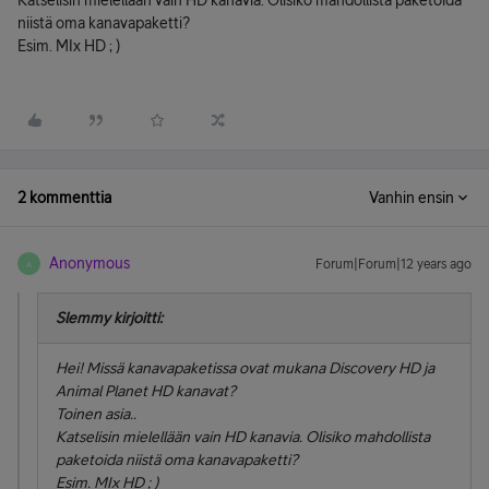
Katselisin mielellään vain HD kanavia. Olisiko mahdollista paketoida
niistä oma kanavapaketti?
Esim. MIx HD ; )
2 kommenttia
Vanhin ensin
Anonymous
Forum|Forum|12 years ago
A
Slemmy kirjoitti:
Hei! Missä kanavapaketissa ovat mukana Discovery HD ja
Animal Planet HD kanavat?
Toinen asia..
Katselisin mielellään vain HD kanavia. Olisiko mahdollista
paketoida niistä oma kanavapaketti?
Esim. MIx HD ; )