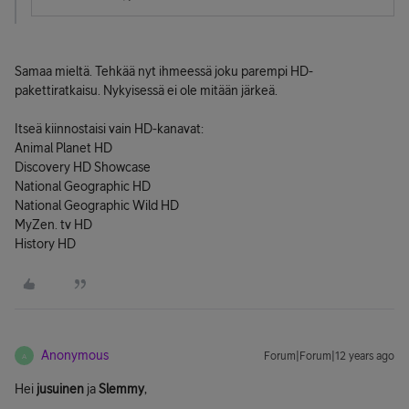
Samaa mieltä. Tehkää nyt ihmeessä joku parempi HD-
pakettiratkaisu. Nykyisessä ei ole mitään järkeä.
Itseä kiinnostaisi vain HD-kanavat:
Animal Planet HD
Discovery HD Showcase
National Geographic HD
National Geographic Wild HD
MyZen. tv HD
History HD
Anonymous
Forum|Forum|12 years ago
A
Hei
jusuinen
ja
Slemmy
,