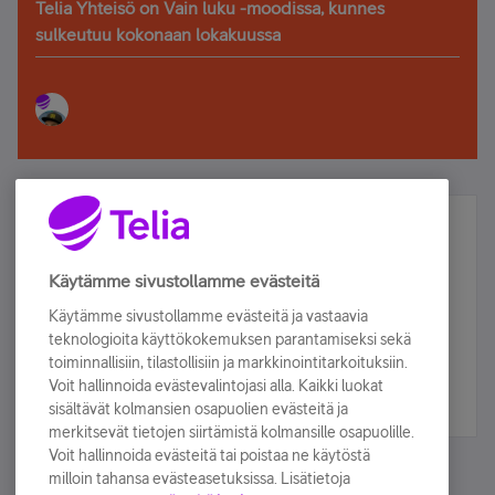
Telia Yhteisö on Vain luku -moodissa, kunnes
sulkeutuu kokonaan lokakuussa
Älä jää paitsi – osallistu ja voita!
Tilaa Telian uutiskirje ja olet mukana arvonnassa.
Käytämme sivustollamme evästeitä
Samalla saat parhaat asiakasedut suoraan
Käytämme sivustollamme evästeitä ja vastaavia
sähköpostiisi.
teknologioita käyttökokemuksen parantamiseksi sekä
toiminnallisiin, tilastollisiin ja markkinointitarkoituksiin.
Voit hallinnoida evästevalintojasi alla. Kaikki luokat
Tilaa nyt
sisältävät kolmansien osapuolien evästeitä ja
merkitsevät tietojen siirtämistä kolmansille osapuolille.
Voit hallinnoida evästeitä tai poistaa ne käytöstä
milloin tahansa evästeasetuksissa. Lisätietoja