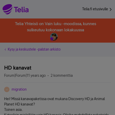
Telia.fi etusivulle
Telia Yhteisö on Vain luku -moodissa, kunnes
sulkeutuu kokonaan lokakuussa
Kysy ja keskustele -palstan arkisto
HD kanavat
Forum|Forum|11 years ago
2 kommenttia
migration
M
Hei! Missä kanavapaketissa ovat mukana Discovery HD ja Animal
Planet HD kanavat?
Toinen asia..