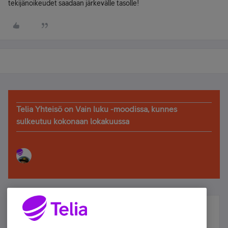
tekijänoikeudet saadaan järkevälle tasolle!
Telia Yhteisö on Vain luku -moodissa, kunnes
sulkeutuu kokonaan lokakuussa
Älä jää paitsi – osallistu ja voita!