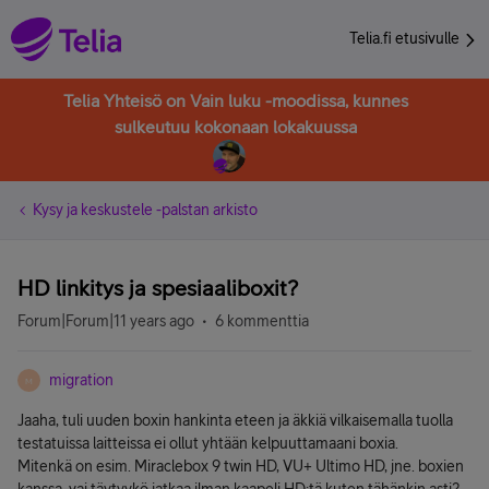
Telia.fi etusivulle
Telia Yhteisö on Vain luku -moodissa, kunnes
sulkeutuu kokonaan lokakuussa
Kysy ja keskustele -palstan arkisto
HD linkitys ja spesiaaliboxit?
Forum|Forum|11 years ago
6 kommenttia
migration
M
Jaaha, tuli uuden boxin hankinta eteen ja äkkiä vilkaisemalla tuolla
testatuissa laitteissa ei ollut yhtään kelpuuttamaani boxia.
Mitenkä on esim. Miraclebox 9 twin HD, VU+ Ultimo HD, jne. boxien