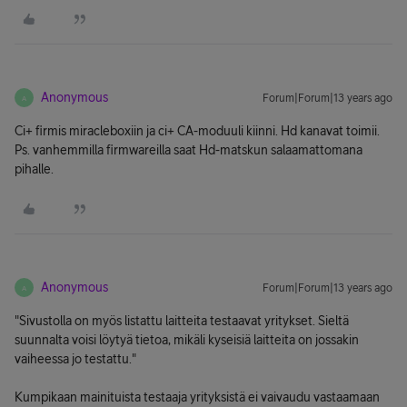
Anonymous
Forum|Forum|13 years ago
A
Ci+ firmis miracleboxiin ja ci+ CA-moduuli kiinni. Hd kanavat toimii.
Ps. vanhemmilla firmwareilla saat Hd-matskun salaamattomana
pihalle.
Anonymous
Forum|Forum|13 years ago
A
"Sivustolla on myös listattu laitteita testaavat yritykset. Sieltä
suunnalta voisi löytyä tietoa, mikäli kyseisiä laitteita on jossakin
vaiheessa jo testattu."
Kumpikaan mainituista testaaja yrityksistä ei vaivaudu vastaamaan