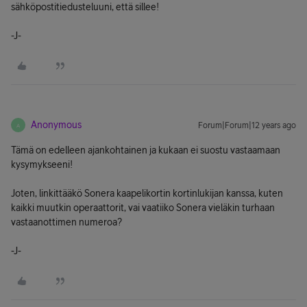
sähköpostitiedusteluuni, että sillee!
-J-
Anonymous
Forum|Forum|12 years ago
A
Tämä on edelleen ajankohtainen ja kukaan ei suostu vastaamaan
kysymykseeni!
Joten, linkittääkö Sonera kaapelikortin kortinlukijan kanssa, kuten
kaikki muutkin operaattorit, vai vaatiiko Sonera vieläkin turhaan
vastaanottimen numeroa?
-J-