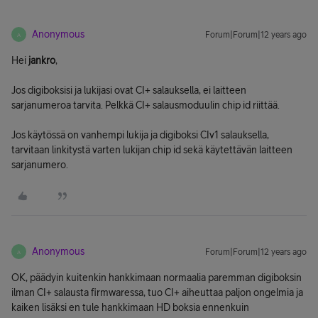
Anonymous
Forum|Forum|12 years ago
A
Hei
jankro
,
Jos digiboksisi ja lukijasi ovat CI+ salauksella, ei laitteen
sarjanumeroa tarvita. Pelkkä CI+ salausmoduulin chip id riittää.
Jos käytössä on vanhempi lukija ja digiboksi CIv1 salauksella,
tarvitaan linkitystä varten lukijan chip id sekä käytettävän laitteen
sarjanumero.
Anonymous
Forum|Forum|12 years ago
A
OK, päädyin kuitenkin hankkimaan normaalia paremman digiboksin
ilman CI+ salausta firmwaressa, tuo CI+ aiheuttaa paljon ongelmia ja
kaiken lisäksi en tule hankkimaan HD boksia ennenkuin