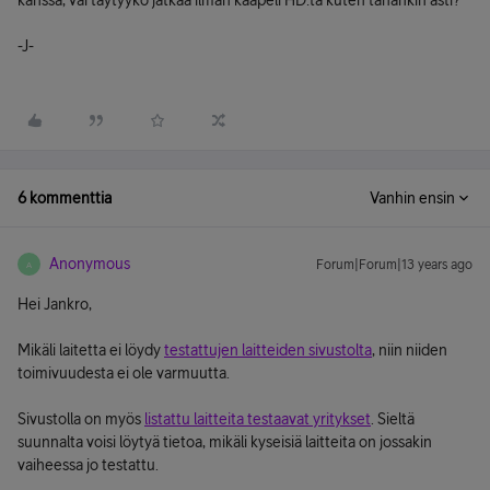
kanssa, vai täytyykö jatkaa ilman kaapeli HD:tä kuten tähänkin asti?
-J-
6 kommenttia
Vanhin ensin
Anonymous
Forum|Forum|13 years ago
A
Hei Jankro,
Mikäli laitetta ei löydy
testattujen laitteiden sivustolta
, niin niiden
toimivuudesta ei ole varmuutta.
Sivustolla on myös
listattu laitteita testaavat yritykset
. Sieltä
suunnalta voisi löytyä tietoa, mikäli kyseisiä laitteita on jossakin
vaiheessa jo testattu.