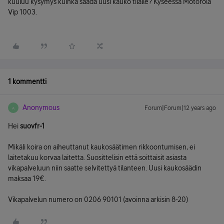
kuuluu kysymys kuinka saada uusi kauko tilalle? Kyseessä Motorola
Vip 1003.
1 kommentti
Anonymous
Forum|Forum|12 years ago
A
Hei
suovfr-1
Mikäli koira on aiheuttanut kaukosäätimen rikkoontumisen, ei
laitetakuu korvaa laitetta. Suosittelisin että soittaisit asiasta
vikapalveluun niin saatte selvitettyä tilanteen. Uusi kaukosäädin
maksaa 19€.
Vikapalvelun numero on 0206 90101 (avoinna arkisin 8-20)