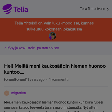
Telia.fi etusivulle
Telia Yhteisö on Vain luku -moodissa, kunnes
sulkeutuu kokonaan lokakuussa
Kysy ja keskustele -palstan arkisto
Hei! Meillä meni kaukosäädin hieman huonoo
kuntoo....
Forum|Forum|11 years ago
1 kommentti
migration
M
Meillä meni kaukosäädin hieman huonoo kuntoo kun koira rupesi
ominpäin katsoo teeveetä tosin siinä onnistumatta. Nyt sitten