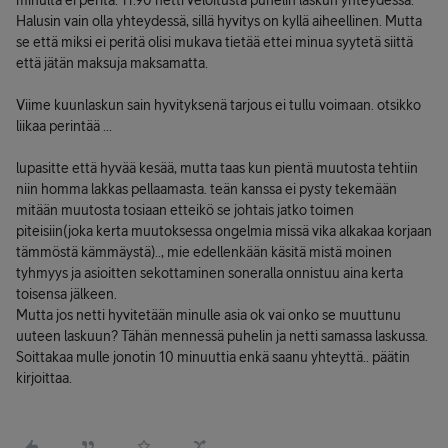
minulta ei peritä. 11.90 netti veloitusta puhelin laskun yhteydessä.
Halusin vain olla yhteydessä, sillä hyvitys on kyllä aiheellinen. Mutta
se että miksi ei peritä olisi mukava tietää ettei minua syytetä siittä
että jätän maksuja maksamatta.
Viime kuunlaskun sain hyvityksenä tarjous ei tullu voimaan. otsikko
liikaa perintää ...
lupasitte että hyvää kesää, mutta taas kun pientä muutosta tehtiin
niin homma lakkas pellaamasta. teän kanssa ei pysty tekemään
mitään muutosta tosiaan etteikö se johtais jatko toimen
piteisiin(joka kerta muutoksessa ongelmia missä vika alkakaa korjaan
tämmöstä kämmäystä).., mie edellenkään käsitä mistä moinen
tyhmyys ja asioitten sekottaminen soneralla onnistuu aina kerta
toisensa jälkeen.
Mutta jos netti hyvitetään minulle asia ok vai onko se muuttunu
uuteen laskuun? Tähän mennessä puhelin ja netti samassa laskussa.
Soittakaa mulle jonotin 10 minuuttia enkä saanu yhteyttä.. päätin
kirjoittaa.