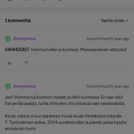
2 kommenttia
Vanhin ensin
Anonymous
Forum|Forum|15 years ago
A
0408425827
: Homma tulikin jo kuntoon. Mukavaa kesän odotusta!
Anonymous
Forum|Forum|15 years ago
A
Joo!! Homma tuli kuntoon tosiaan ja olikin kunnossa. En vain ollut
itse perillä asiasta, turha yhteyden otto kiitoksia vain vaivannäöstä.
Kesän odotus ei kun paraneee hyvää kesää Viestiketjun lukijoille.
T: Tyytyväinnen asikas, 2004 vuodesta ollut ja palvelu pelaa lopulta
arvosanoin hyvin.