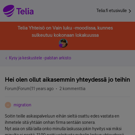
Telia.fi etusivulle
Telia Yhteisö on Vain luku -moodissa, kunnes
sulkeutuu kokonaan lokakuussa
Kysy ja keskustele -palstan arkisto
Hei olen ollut aikasemmin yhteydessä jo teihin
Forum|Forum|11 years ago
2 kommenttia
migration
M
Soitin teille asikaspalveluun eihän sieltä osattu edes vastata en
ihmetele sitä yhtään onhan firma sentään sonera.
Nyt asia on sillä lailla onko minulla laskussa jokin hyvitys vai miksi