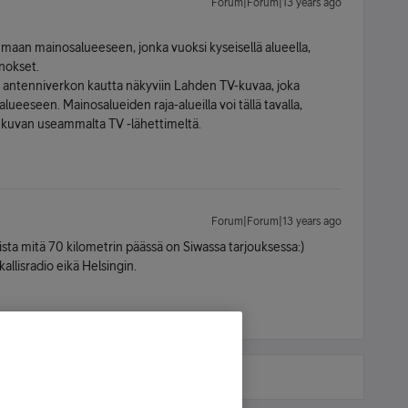
Forum|Forum|13 years ago
maan mainosalueeseen, jonka vuoksi kyseisellä alueella,
nokset.
n antenniverkon kautta näkyviin Lahden TV-kuvaa, joka
eeseen. Mainosalueiden raja-alueilla voi tällä tavalla,
a kuvan useammalta TV -lähettimeltä.
Forum|Forum|13 years ago
rista mitä 70 kilometrin päässä on Siwassa tarjouksessa:)
llisradio eikä Helsingin.