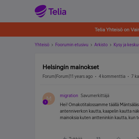
Telia Yhteisö on Va
Yhteisö
Foorumin etusivu
Arkisto
Kysy ja kesku
Helsingin mainokset
Forum|Forum|11 years ago
4 kommenttia
7 k
migration
Savumerkittäjä
M
Hei! Omakotitalossamme täällä Mäntsäläss
antenniverkon kautta, kaapelin kautta näk
mainoksia kuten antteninkin kautta, kun toi