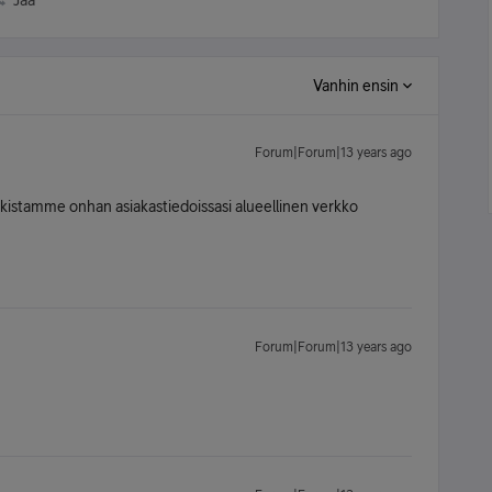
Jaa
Vanhin ensin
Forum|Forum|13 years ago
tarkistamme onhan asiakastiedoissasi alueellinen verkko
Forum|Forum|13 years ago