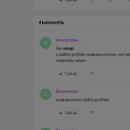
Tykkää
4 kommenttia
Anonymous
A
Hei
vesap
,
Lisäätkö profiiliin asiakasnumerosi, niin 
määritelty oikein.
Tykkää
Anonymous
A
asiakasnumero lisätty profiiliin.
Tykkää