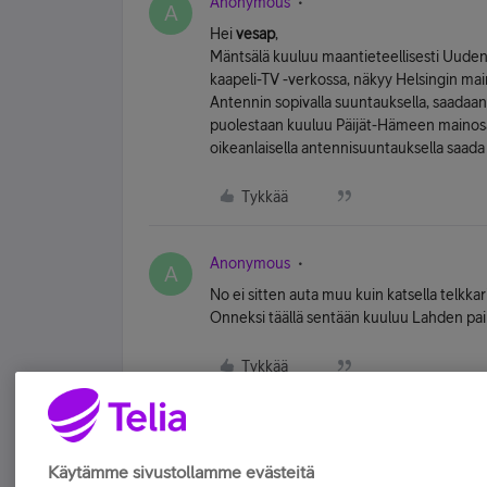
Anonymous
A
Hei
vesap
,
Mäntsälä kuuluu maantieteellisesti Uuden
kaapeli-TV -verkossa, näkyy Helsingin mai
Antennin sopivalla suuntauksella, saadaa
puolestaan kuuluu Päijät-Hämeen mainosalu
oikeanlaisella antennisuuntauksella saad
Tykkää
Anonymous
A
No ei sitten auta muu kuin katsella telkka
Onneksi täällä sentään kuuluu Lahden paika
Tykkää
Käytämme sivustollamme evästeitä