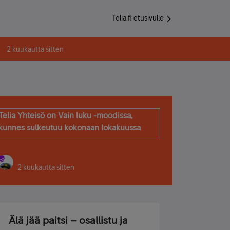
Telia.fi etusivulle
2 kuukautta sitten
Telia Yhteisö on Vain luku -moodissa,
kunnes sulkeutuu kokonaan lokakuussa
2 kuukautta sitten
Älä jää paitsi – osallistu ja