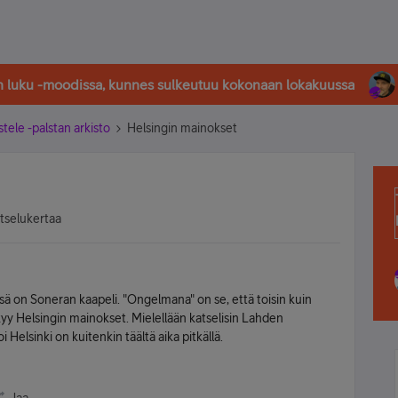
in luku -moodissa, kunnes sulkeutuu kokonaan lokakuussa
stele -palstan arkisto
Helsingin mainokset
atselukertaa
ä on Soneran kaapeli. "Ongelmana" on se, että toisin kuin
yy Helsingin mainokset. Mielellään katselisin Lahden
 Helsinki on kuitenkin täältä aika pitkällä.