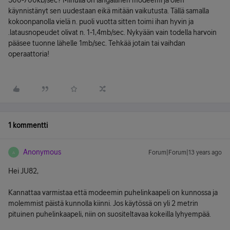
500-700kb/sec? Minulla on langallinen modeemi ja olen
käynnistänyt sen uudestaan eikä mitään vaikutusta. Tällä samalla
kokoonpanolla vielä n. puoli vuotta sitten toimi ihan hyvin ja
.latausnopeudet olivat n. 1-1,4mb/sec. Nykyään vain todella harvoin
pääsee tuonne lähelle 1mb/sec. Tehkää jotain tai vaihdan
operaattoria!
1 kommentti
Anonymous
Forum|Forum|13 years ago
A
Hei JU82,
Kannattaa varmistaa että modeemin puhelinkaapeli on kunnossa ja
molemmist päistä kunnolla kiinni. Jos käytössä on yli 2 metrin
pituinen puhelinkaapeli, niin on suositeltavaa kokeilla lyhyempää.