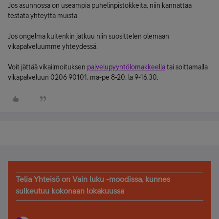
Jos asunnossa on useampia puhelinpistokkeita, niin kannattaa
testata yhteyttä muista.
Jos ongelma kuitenkin jatkuu niin suosittelen olemaan
vikapalveluumme yhteydessä.
Voit jättää vikailmoituksen
palvelupyyntölomakkeella
tai soittamalla
vikapalveluun 0206 90101, ma-pe 8-20, la 9-16.30.
Telia Yhteisö on Vain luku -moodissa, kunnes
sulkeutuu kokonaan lokakuussa