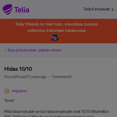
Telia.fi etusivulle
Telia Yhteisö on Vain luku -moodissa, kunnes
sulkeutuu kokonaan lokakuussa
Kysy ja keskustele -palstan arkisto
Hidas 10/10
Forum|Forum|11 years ago
1 kommentti
migration
M
Terve!
Mikä tässä nykyään on kun latausnopeudet ovat 10/10 liittymällä n.