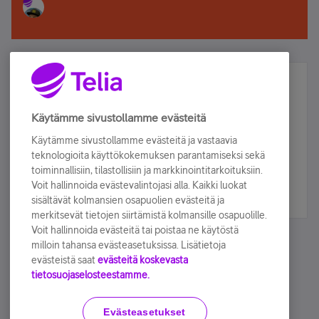
Älä jää paitsi – osallistu ja voita!
Tilaa Telian uutiskirje ja olet mukana arvonnassa.
Käytämme sivustollamme evästeitä
Samalla saat parhaat asiakasedut suoraan
Käytämme sivustollamme evästeitä ja vastaavia
sähköpostiisi.
teknologioita käyttökokemuksen parantamiseksi sekä
toiminnallisiin, tilastollisiin ja markkinointitarkoituksiin.
Voit hallinnoida evästevalintojasi alla. Kaikki luokat
Tilaa nyt
sisältävät kolmansien osapuolien evästeitä ja
merkitsevät tietojen siirtämistä kolmansille osapuolille.
Voit hallinnoida evästeitä tai poistaa ne käytöstä
milloin tahansa evästeasetuksissa. Lisätietoja
evästeistä saat
evästeitä koskevasta
tietosuojaselosteestamme.
Käyttöehdot
Accessibility statement
Evästeasetukset