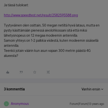
Ja tässä tulokset:
http://www.speedtest.net/result/2582595588.png
Tyytyväinen olen osittain, 50 megan netiltä hyvä lataus, mutta en
pysty käsittämään pienessä aivolohkossani sitä että miksi
lähetysnopeus on 12 megaa modeemin antennilla.
Samoin yhteys on 1-2 palkkia viidestä, kuten modeemin sisäisellä
antennilla.
Teenkö jotain väärin kun asun vajaan 300 metrin päästä 4G
alueesta?
3 kommenttia
Vanhin ensin
Anonymous
Forum|Forum|13 years ago
A