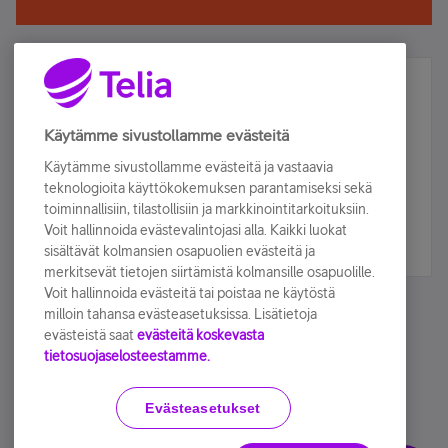
Älä jää paitsi – osallistu ja voita!
Tilaa Telian uutiskirje ja olet mukana arvonnassa.
Käytämme sivustollamme evästeitä
Samalla saat parhaat asiakasedut suoraan
Käytämme sivustollamme evästeitä ja vastaavia
sähköpostiisi.
teknologioita käyttökokemuksen parantamiseksi sekä
toiminnallisiin, tilastollisiin ja markkinointitarkoituksiin.
Voit hallinnoida evästevalintojasi alla. Kaikki luokat
Tilaa nyt
sisältävät kolmansien osapuolien evästeitä ja
merkitsevät tietojen siirtämistä kolmansille osapuolille.
Voit hallinnoida evästeitä tai poistaa ne käytöstä
milloin tahansa evästeasetuksissa. Lisätietoja
evästeistä saat
evästeitä koskevasta
tietosuojaselosteestamme.
Käyttöehdot
Accessibility statement
Evästeasetukset