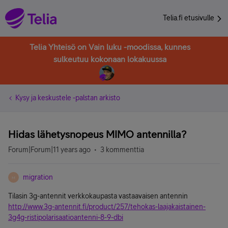
Telia.fi etusivulle
Telia Yhteisö on Vain luku -moodissa, kunnes
sulkeutuu kokonaan lokakuussa
Kysy ja keskustele -palstan arkisto
Hidas lähetysnopeus MIMO antennilla?
Forum|Forum|11 years ago
3 kommenttia
migration
M
Tilasin 3g-antennit verkkokaupasta vastaavaisen antennin
http://www.3g-antennit.fi/product/257/tehokas-laajakaistainen-
3g4g-ristipolarisaatioantenni-8-9-dbi