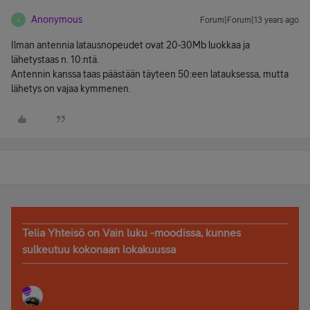
Anonymous
Forum|Forum|13 years ago
A
Ilman antennia latausnopeudet ovat 20-30Mb luokkaa ja
lähetystaas n. 10:ntä.
Antennin kanssa taas päästään täyteen 50:een latauksessa, mutta
lähetys on vajaa kymmenen.
Telia Yhteisö on Vain luku -moodissa, kunnes
sulkeutuu kokonaan lokakuussa