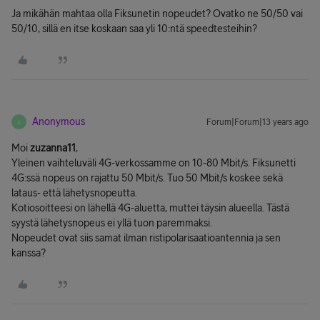
Ja mikähän mahtaa olla Fiksunetin nopeudet? Ovatko ne 50/50 vai
50/10, sillä en itse koskaan saa yli 10:ntä speedtesteihin?
Anonymous
Forum|Forum|13 years ago
A
Moi
zuzanna11
,
Yleinen vaihteluväli 4G-verkossamme on 10-80 Mbit/s. Fiksunetti
4G:ssä nopeus on rajattu 50 Mbit/s. Tuo 50 Mbit/s koskee sekä
lataus- että lähetysnopeutta.
Kotiosoitteesi on lähellä 4G-aluetta, muttei täysin alueella. Tästä
syystä lähetysnopeus ei yllä tuon paremmaksi.
Nopeudet ovat siis samat ilman ristipolarisaatioantennia ja sen
kanssa?