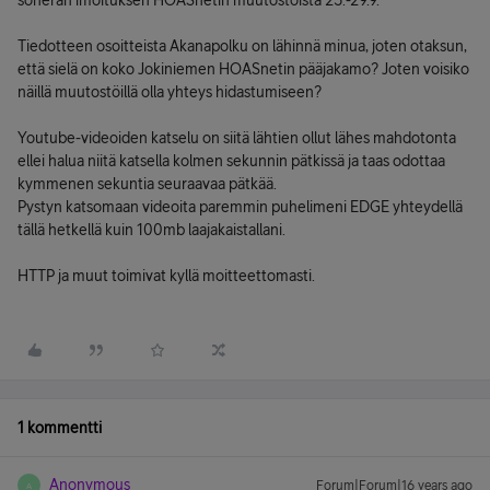
soneran imoituksen HOASnetin muutostöistä 25.-29.9.
Tiedotteen osoitteista Akanapolku on lähinnä minua, joten otaksun,
että sielä on koko Jokiniemen HOASnetin pääjakamo? Joten voisiko
näillä muutostöillä olla yhteys hidastumiseen?
Youtube-videoiden katselu on siitä lähtien ollut lähes mahdotonta
ellei halua niitä katsella kolmen sekunnin pätkissä ja taas odottaa
kymmenen sekuntia seuraavaa pätkää.
Pystyn katsomaan videoita paremmin puhelimeni EDGE yhteydellä
tällä hetkellä kuin 100mb laajakaistallani.
HTTP ja muut toimivat kyllä moitteettomasti.
1 kommentti
Anonymous
Forum|Forum|16 years ago
A