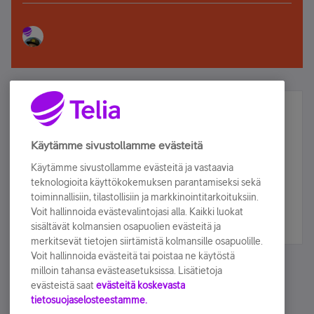
Älä jää paitsi – osallistu ja voita!
Tilaa Telian uutiskirje ja olet mukana arvonnassa.
Käytämme sivustollamme evästeitä
Samalla saat parhaat asiakasedut suoraan
Käytämme sivustollamme evästeitä ja vastaavia
sähköpostiisi.
teknologioita käyttökokemuksen parantamiseksi sekä
toiminnallisiin, tilastollisiin ja markkinointitarkoituksiin.
Voit hallinnoida evästevalintojasi alla. Kaikki luokat
Tilaa nyt
sisältävät kolmansien osapuolien evästeitä ja
merkitsevät tietojen siirtämistä kolmansille osapuolille.
Voit hallinnoida evästeitä tai poistaa ne käytöstä
milloin tahansa evästeasetuksissa. Lisätietoja
evästeistä saat
evästeitä koskevasta
tietosuojaselosteestamme.