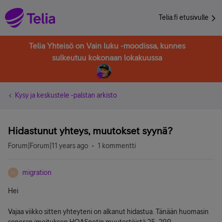
Telia.fi etusivulle
Telia Yhteisö on Vain luku -moodissa, kunnes
sulkeutuu kokonaan lokakuussa
Kysy ja keskustele -palstan arkisto
Hidastunut yhteys, muutokset syynä?
Forum|Forum|11 years ago
1 kommentti
migration
M
Hei
Vajaa viikko sitten yhteyteni on alkanut hidastua. Tänään huomasin