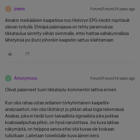
jiiwee
Forum|Forum|14 years ago
J
Ainakin meikäläisen kaapelissa nuo Historyn EPG-tiedot näyttävät
olevan tyrkyllä. Ehkäpä päämajassa on tehty parannuksia:
tikkataulua siirretty vähän sivmmalle, ettei haittaa valtakunnallisia
lähetyksiä jos (kun) johonkin kaapeliin sattuu kilahtamaan.
Anonymous
Forum|Forum|14 years ago
A
Olivat palanneet tuon tikkataulu-kommentin laittoa ennen.
Kun olisi rahaa ostaa sellainen törkyhintainen kaapelitv-
analysaattori, niin olisi tikittänyt jo pitkän aikaa logia tekemässä.
Asiakas, joka ei tiedä tuon taivaallista signaalista joka pukkaa
koaksiaalipiuhaa pitkin, on hyvä narutettava. Jos kuva lakkaa
näkymästä, on helppoa sanoa ettei sitä kuvaa ole koskaan
tullutkaan. Laitetaan toivelistalle kuva äänen kera.