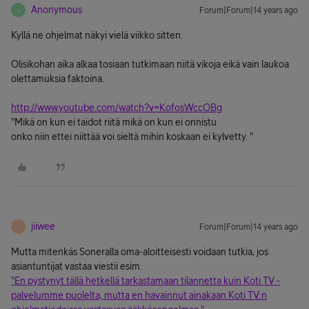
Anonymous
Forum|Forum|14 years ago
A
Kyllä ne ohjelmat näkyi vielä viikko sitten.
Olisikohan aika alkaa tosiaan tutkimaan niitä vikoja eikä vain laukoa
olettamuksia faktoina.
http://www.youtube.com/watch?v=KofosWccOBg
"Mikä on kun ei taidot riitä mikä on kun ei onnistu
onko niin ettei niittää voi sieltä mihin koskaan ei kylvetty. "
jiiwee
Forum|Forum|14 years ago
J
Mutta mitenkäs Soneralla oma-aloitteisesti voidaan tutkia, jos
asiantuntijat vastaa viestii esim.
"En pystynyt tällä hetkellä tarkastamaan tilannetta kuin Koti TV -
palvelumme puolelta, mutta en havainnut ainakaan Koti TV:n