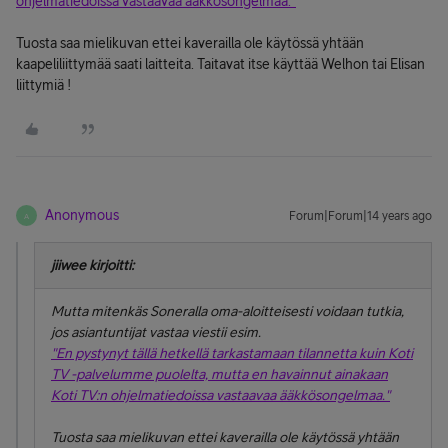
ohjelmatiedoissa vastaavaa ääkkösongelmaa."
Tuosta saa mielikuvan ettei kaverailla ole käytössä yhtään
kaapeliliittymää saati laitteita. Taitavat itse käyttää Welhon tai Elisan
liittymiä !
Anonymous
Forum|Forum|14 years ago
A
jiiwee kirjoitti:
Mutta mitenkäs Soneralla oma-aloitteisesti voidaan tutkia,
jos asiantuntijat vastaa viestii esim.
"En pystynyt tällä hetkellä tarkastamaan tilannetta kuin Koti
TV -palvelumme puolelta, mutta en havainnut ainakaan
Koti TV:n ohjelmatiedoissa vastaavaa ääkkösongelmaa."
Tuosta saa mielikuvan ettei kaverailla ole käytössä yhtään