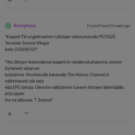
Anonymous
Forum|Forum|14 years ago
A
"Kaapeli-TV-ongelmaanne tutkitaan viitenumerolla 9531625.
Terveisin Sonera Vikapa
lvelu 020690101"
"Hei, liittyen tekemäänne kaapeli-tv-vikailmoitukseenne, emme
löytäneet vikaa ver
kostamme. Ilmoitetuille kanavalle The History Channel ei
valitettavasti ole sata
villa EPG tietoja. Olemme välittäneet toiveen tietojen lähettäjälle,
että saisim
me ne jatkossa. T. Sonera"