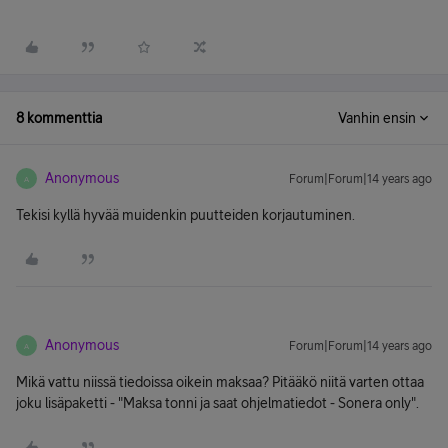
8 kommenttia
Vanhin ensin
Anonymous
Forum|Forum|14 years ago
A
Tekisi kyllä hyvää muidenkin puutteiden korjautuminen.
Anonymous
Forum|Forum|14 years ago
A
Mikä vattu niissä tiedoissa oikein maksaa? Pitääkö niitä varten ottaa
joku lisäpaketti - "Maksa tonni ja saat ohjelmatiedot - Sonera only".