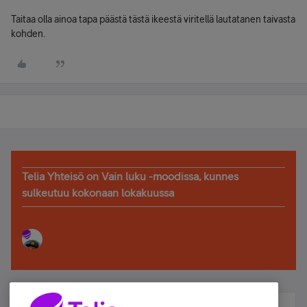
Taitaa olla ainoa tapa päästä tästä ikeestä viritellä lautatanen taivasta
kohden.
Telia Yhteisö on Vain luku -moodissa, kunnes
sulkeutuu kokonaan lokakuussa