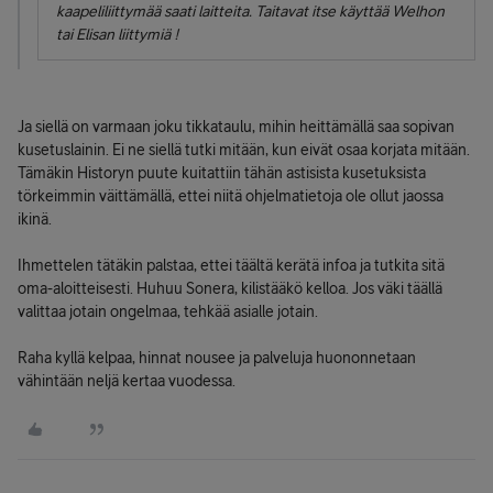
kaapeliliittymää saati laitteita. Taitavat itse käyttää Welhon
tai Elisan liittymiä !
Ja siellä on varmaan joku tikkataulu, mihin heittämällä saa sopivan
kusetuslainin. Ei ne siellä tutki mitään, kun eivät osaa korjata mitään.
Tämäkin Historyn puute kuitattiin tähän astisista kusetuksista
törkeimmin väittämällä, ettei niitä ohjelmatietoja ole ollut jaossa
ikinä.
Ihmettelen tätäkin palstaa, ettei täältä kerätä infoa ja tutkita sitä
oma-aloitteisesti. Huhuu Sonera, kilistääkö kelloa. Jos väki täällä
valittaa jotain ongelmaa, tehkää asialle jotain.
Raha kyllä kelpaa, hinnat nousee ja palveluja huononnetaan
vähintään neljä kertaa vuodessa.