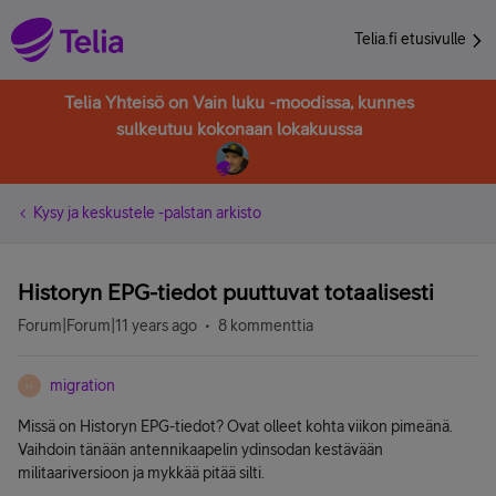
Telia.fi etusivulle
Telia Yhteisö on Vain luku -moodissa, kunnes
sulkeutuu kokonaan lokakuussa
Kysy ja keskustele -palstan arkisto
Historyn EPG-tiedot puuttuvat totaalisesti
Forum|Forum|11 years ago
8 kommenttia
migration
M
Missä on Historyn EPG-tiedot? Ovat olleet kohta viikon pimeänä.
Vaihdoin tänään antennikaapelin ydinsodan kestävään
militaariversioon ja mykkää pitää silti.