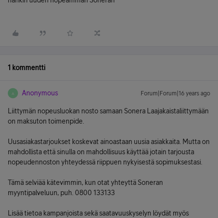
hankin uuden nopeamman Soneran
1 kommentti
Anonymous
Forum|Forum|16 years ago
A
Liittymän nopeusluokan nosto samaan Sonera Laajakaistaliittymään
on maksuton toimenpide.
Uusasiakastarjoukset koskevat ainoastaan uusia asiakkaita. Mutta on
mahdollista että sinulla on mahdollisuus käyttää jotain tarjousta
nopeudennoston yhteydessä riippuen nykyisestä sopimuksestasi.
Tämä selviää kätevimmin, kun otat yhteyttä Soneran
myyntipalveluun, puh. 0800 133133
Lisää tietoa kampanjoista sekä saatavuuskyselyn löydät myös