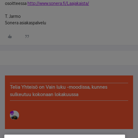
osoitteessa
http://www.sonera.fi/Laajakaista/
T. Jarmo
Sonera asiakaspalvelu
Telia Yhteisö on Vain luku -moodissa, kunnes
sulkeutuu kokonaan lokakuussa