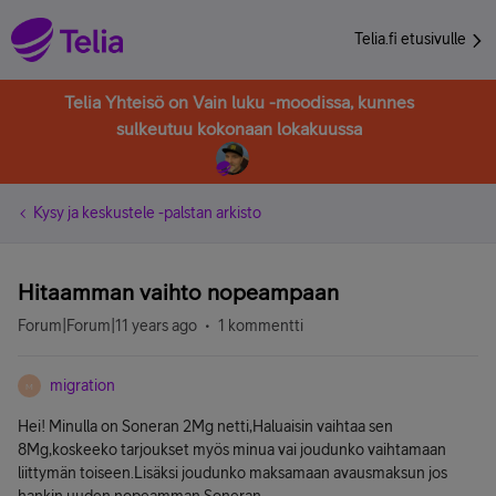
Telia.fi etusivulle
Telia Yhteisö on Vain luku -moodissa, kunnes
sulkeutuu kokonaan lokakuussa
Kysy ja keskustele -palstan arkisto
Hitaamman vaihto nopeampaan
Forum|Forum|11 years ago
1 kommentti
migration
M
Hei! Minulla on Soneran 2Mg netti,Haluaisin vaihtaa sen
8Mg,koskeeko tarjoukset myös minua vai joudunko vaihtamaan
liittymän toiseen.Lisäksi joudunko maksamaan avausmaksun jos