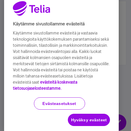
Älä jää paitsi – osallistu ja voita!
Tilaa Telian uutiskirje ja olet mukana arvonnassa.
Käytämme sivustollamme evästeitä
Samalla saat parhaat asiakasedut suoraan
Käytämme sivustollamme evästeitä ja vastaavia
sähköpostiisi.
teknologioita käyttökokemuksen parantamiseksi sekä
toiminnallisiin, tilastollisiin ja markkinointitarkoituksiin.
Voit hallinnoida evästevalintojasi alla. Kaikki luokat
Tilaa nyt
sisältävät kolmansien osapuolien evästeitä ja
merkitsevät tietojen siirtämistä kolmansille osapuolille.
Voit hallinnoida evästeitä tai poistaa ne käytöstä
milloin tahansa evästeasetuksissa. Lisätietoja
evästeistä saat
evästeitä koskevasta
tietosuojaselosteestamme.
Käyttöehdot
Accessibility statement
Evästeasetukset
Hyväksy evästeet
Evästeasetukset