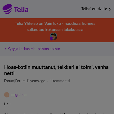
Telia.fi etusivulle
Telia Yhteisö on Vain luku -moodissa, kunnes
sulkeutuu kokonaan lokakuussa
Kysy ja keskustele -palstan arkisto
Hoas-kotiin muuttanut, telkkari ei toimi, vanha
netti
Forum|Forum|11 years ago
1 kommentti
migration
M
Hei!