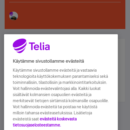
Älä jää paitsi – osallistu ja voita!
Tilaa Telian uutiskirje ja olet mukana arvonnassa.
Käytämme sivustollamme evästeitä
Samalla saat parhaat asiakasedut suoraan
Käytämme sivustollamme evästeitä ja vastaavia
sähköpostiisi.
teknologioita käyttökokemuksen parantamiseksi sekä
toiminnallisiin, tilastollisiin ja markkinointitarkoituksiin.
Voit hallinnoida evästevalintojasi alla. Kaikki luokat
Tilaa nyt
sisältävät kolmansien osapuolien evästeitä ja
merkitsevät tietojen siirtämistä kolmansille osapuolille.
Voit hallinnoida evästeitä tai poistaa ne käytöstä
milloin tahansa evästeasetuksissa. Lisätietoja
evästeistä saat
evästeitä koskevasta
tietosuojaselosteestamme.