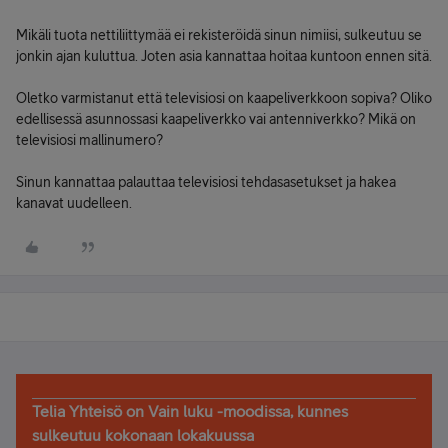
Mikäli tuota nettiliittymää ei rekisteröidä sinun nimiisi, sulkeutuu se
jonkin ajan kuluttua. Joten asia kannattaa hoitaa kuntoon ennen sitä.
Oletko varmistanut että televisiosi on kaapeliverkkoon sopiva? Oliko
edellisessä asunnossasi kaapeliverkko vai antenniverkko? Mikä on
televisiosi mallinumero?
Sinun kannattaa palauttaa televisiosi tehdasasetukset ja hakea
kanavat uudelleen.
Telia Yhteisö on Vain luku -moodissa, kunnes
sulkeutuu kokonaan lokakuussa