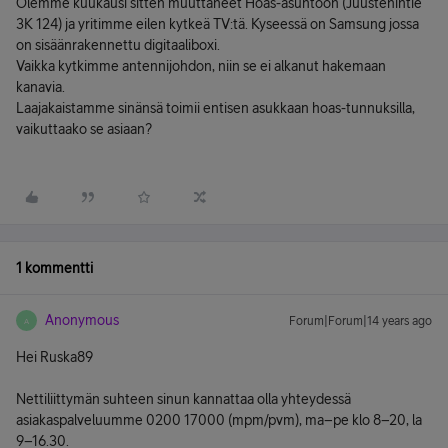
Olemme kuukausi sitten muuttaneet Hoas-asuntoon (Juustenintie
3K 124) ja yritimme eilen kytkeä TV:tä. Kyseessä on Samsung jossa
on sisäänrakennettu digitaaliboxi.
Vaikka kytkimme antennijohdon, niin se ei alkanut hakemaan
kanavia.
Laajakaistamme sinänsä toimii entisen asukkaan hoas-tunnuksilla,
vaikuttaako se asiaan?
1 kommentti
Anonymous
Forum|Forum|14 years ago
A
Hei Ruska89
Nettiliittymän suhteen sinun kannattaa olla yhteydessä
asiakaspalveluumme 0200 17000 (mpm/pvm), ma–pe klo 8–20, la
9–16.30.