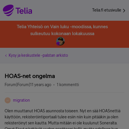
Telia.fi etusivulle
Telia Yhteisö on Vain luku -moodissa, kunnes
sulkeutuu kokonaan lokakuussa
Kysy ja keskustele -palstan arkisto
HOAS-net ongelma
Forum|Forum|11 years ago
1 kommentti
migration
M
Olen muuttanut HOAS asunnosta toiseen. Nyt en sää HOASnettiä
käyttöön, rekisteröintiportaali tulee esiin niin kuin pitääkin ja olen
rekisteröinyt sen kautta. Mutta mitään ei ole kuulunut Soneralta.