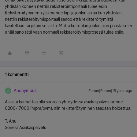
Omat Sivut näyttävät uuden osoitteeni kyllä, mutta edelleen kun
yhdistän koneen nettiin rekisteröintiportaali tulee esiin.
Rekisteröityminen kyllä menee läpi ja jonkin aikaa kun yhdistän
nettiin rekisteröitymisportaali sanoo että rekisteröitymistä
käsitellään tai jotain sellaista. Mutta kuitenkin jonkin ajan päästä se ei
enää sano tätä vaan normaali rekisteröitymisprosessi tulee esiin.
1 kommentti
Anonymous
Forum|Forum|15 years ago
A
Asiasta kannattaa olla suoraan yhteydessä asiakaspalveluumme
0200-17000 (mpm/pvm), niin rekisteröityminen saadaan hoidettua.
T. Anu
Sonera Asiakaspalvelu