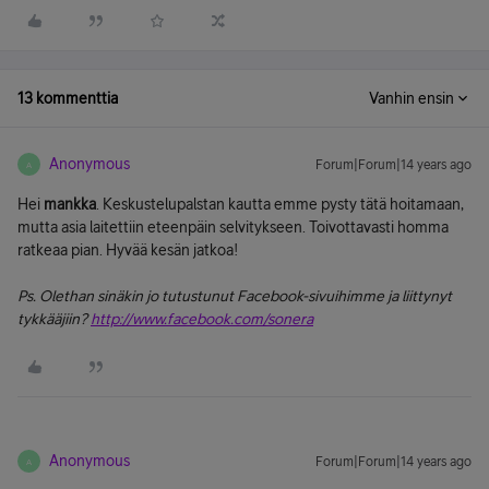
13 kommenttia
Vanhin ensin
Anonymous
Forum|Forum|14 years ago
A
Hei
mankka
. Keskustelupalstan kautta emme pysty tätä hoitamaan,
mutta asia laitettiin eteenpäin selvitykseen. Toivottavasti homma
ratkeaa pian. Hyvää kesän jatkoa!
Ps. Olethan sinäkin jo tutustunut Facebook-sivuihimme ja liittynyt
tykkääjiin?
http://www.facebook.com/sonera
Anonymous
Forum|Forum|14 years ago
A