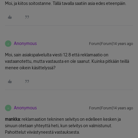
Moi, ja kiitos soitostanne. Tällä tavalla saatiin asia edes eteenpäin.
Anonymous
Forum|Forum|14 years ago
A
Moi, sain asiakspalvelulta viesti 12.8 että reklamaatio on
vastaanotettu, mutta vastausta en ole saanut. Kuinka pitkään teillä
menee oikein käsittelyssä?
Anonymous
Forum|Forum|14 years ago
A
mankka:
reklamaation tekninen selvitys on edelleen kesken ja
sinuun otetaan yhteyttä heti, kun selvitys on valmistunut.
Pahoittelut viivästyneestä vastauksesta.