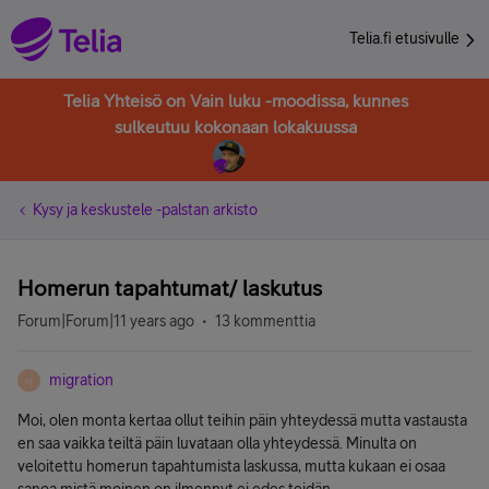
Telia.fi etusivulle
Telia Yhteisö on Vain luku -moodissa, kunnes
sulkeutuu kokonaan lokakuussa
Kysy ja keskustele -palstan arkisto
Homerun tapahtumat/ laskutus
Forum|Forum|11 years ago
13 kommenttia
migration
M
Moi, olen monta kertaa ollut teihin päin yhteydessä mutta vastausta
en saa vaikka teiltä päin luvataan olla yhteydessä. Minulta on
veloitettu homerun tapahtumista laskussa, mutta kukaan ei osaa