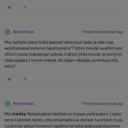
Anonymous
Forum|Forum|14 years ago
A
Moi, tarkistin äsken teiltä saamani viime kuun lasku ja ollan taas
veloittamassa homerun tapahtumista?? Sitten minulle luvattiin kans
että en joudu maksamaan palvelu maksut jonka minulle on kertynyt
tästä sopasta 2 tunnin edestä, silti ollaan näköjään perimässä niitä,
miksi?
Anonymous
Forum|Forum|14 years ago
A
Moi
mankka
. Reklamaation käsittely on tosiaan vielä kesken. Lisäsin
sinne kuitenkin tiedon, että reklamaatiossa otetaan huomioon myös
uusimman laskun homerun-tapahtumat sekä asiakaspalveluumme