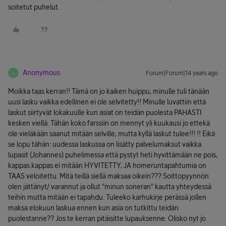
soitetut puhelut.
Anonymous
Forum|Forum|14 years ago
A
Moikka taas kerran!! Tämä on jo kaiken huippu, minulle tuli tänään
uusi lasku vaikka edellinen ei ole selvitetty!! Minulle luvattiin että
laskut siirtyvät lokakuulle kun asiat on teidän puolesta PAHASTI
kesken viellä. Tähän koko farssiin on mennyt yli kuukausi jo ettekä
ole vieläkään saanut mitään selville, mutta kyllä laskut tulee!!! !! Eikä
se lopu tähän: uudessa laskussa on lisätty palvelumaksut vaikka
lupasit (Johannes) puhelimessa että pystyt heti hyvittämään ne pois,
kappas kappas ei mitään HYVITETTY, JA homeruntapahtumia on
TAAS veloitettu. Mitä teillä siellä maksaa oikein??? Soittopyynnön
olen jättänyt/ varannut ja ollut "minun soneran" kautta yhteydessä
teihin mutta mitään ei tapahdu. Tuleeko karhukirje perässä jollen
maksa elokuun laskua ennen kun asia on tutkittu teidän
puolestanne?? Jos te kerran pitäisitte lupauksenne. Olisko nyt jo