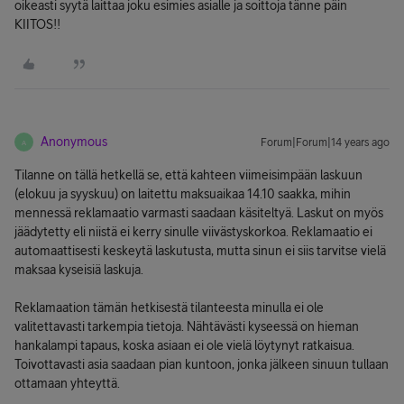
oikeasti syytä laittaa joku esimies asialle ja soittoja tänne päin
KIITOS!!
Anonymous
Forum|Forum|14 years ago
A
Tilanne on tällä hetkellä se, että kahteen viimeisimpään laskuun
(elokuu ja syyskuu) on laitettu maksuaikaa 14.10 saakka, mihin
mennessä reklamaatio varmasti saadaan käsiteltyä. Laskut on myös
jäädytetty eli niistä ei kerry sinulle viivästyskorkoa. Reklamaatio ei
automaattisesti keskeytä laskutusta, mutta sinun ei siis tarvitse vielä
maksaa kyseisiä laskuja.
Reklamaation tämän hetkisestä tilanteesta minulla ei ole
valitettavasti tarkempia tietoja. Nähtävästi kyseessä on hieman
hankalampi tapaus, koska asiaan ei ole vielä löytynyt ratkaisua.
Toivottavasti asia saadaan pian kuntoon, jonka jälkeen sinuun tullaan
ottamaan yhteyttä.