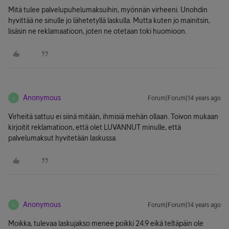
Mitä tulee palvelupuhelumaksuihin, myönnän virheeni. Unohdin
hyvittää ne sinulle jo lähetetyllä laskulla. Mutta kuten jo mainitsin,
lisäsin ne reklamaatioon, joten ne otetaan toki huomioon.
Anonymous
Forum|Forum|14 years ago
A
Virheitä sattuu ei siinä mitään, ihmisiä mehän ollaan. Toivon mukaan
kirjoitit reklamatioon, että olet LUVANNUT minulle, että
palvelumaksut hyvitetään laskussa.
Anonymous
Forum|Forum|14 years ago
A
Moikka, tulevaa laskujakso menee poikki 24.9 eikä teltäpäin ole