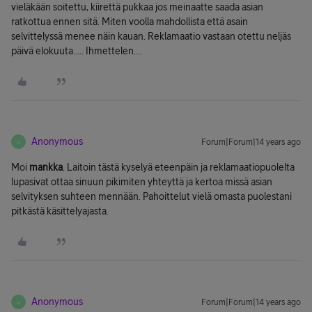
vieläkään soitettu, kiirettä pukkaa jos meinaatte saada asian
ratkottua ennen sitä. Miten voolla mahdollista että asain
selvittelyssä menee näin kauan. Reklamaatio vastaan otettu neljäs
päivä elokuuta..... Ihmettelen....
Anonymous
Forum|Forum|14 years ago
A
Moi
mankka
. Laitoin tästä kyselyä eteenpäin ja reklamaatiopuolelta
lupasivat ottaa sinuun pikimiten yhteyttä ja kertoa missä asian
selvityksen suhteen mennään. Pahoittelut vielä omasta puolestani
pitkästä käsittelyajasta.
Anonymous
Forum|Forum|14 years ago
A