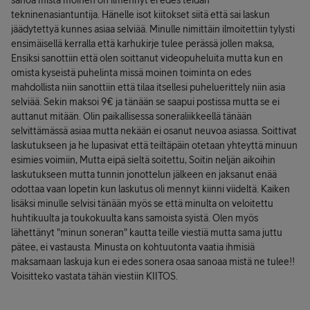
sanoa mistä moinen on ilmennyt ei edes teidän
tekninenasiantuntija. Hänelle isot kiitokset siitä että sai laskun
jäädytettyä kunnes asiaa selviää. Minulle nimittäin ilmoitettiin tylysti
ensimäisellä kerralla että karhukirje tulee perässä jollen maksa,
Ensiksi sanottiin että olen soittanut videopuheluita mutta kun en
omista kyseistä puhelinta missä moinen toiminta on edes
mahdollista niin sanottiin että tilaa itsellesi puheluerittely niin asia
selviää. Sekin maksoi 9€ ja tänään se saapui postissa mutta se ei
auttanut mitään. Olin paikallisessa soneraliikkeellä tänään
selvittämässä asiaa mutta nekään ei osanut neuvoa asiassa. Soittivat
laskutukseen ja he lupasivat että teiltäpäin otetaan yhteyttä minuun
esimies voimiin, Mutta eipä sieltä soitettu, Soitin neljän aikoihin
laskutukseen mutta tunnin jonottelun jälkeen en jaksanut enää
odottaa vaan lopetin kun laskutus oli mennyt kiinni viideltä. Kaiken
lisäksi minulle selvisi tänään myös se että minulta on veloitettu
huhtikuulta ja toukokuulta kans samoista syistä. Olen myös
lähettänyt "minun soneran" kautta teille viestiä mutta sama juttu
pätee, ei vastausta. Minusta on kohtuutonta vaatia ihmisiä
maksamaan laskuja kun ei edes sonera osaa sanoaa mistä ne tulee!!
Voisitteko vastata tähän viestiin KIITOS.