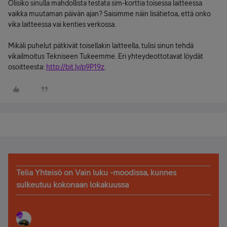
Olisiko sinulla mahdollista testata sim-korttia toisessa laitteessa
vaikka muutaman päivän ajan? Saisimme näin lisätietoa, että onko
vika laitteessa vai kenties verkossa.
Mikäli puhelut pätkivät toisellakin laitteella, tulisi sinun tehdä
vikailmoitus Tekniseen Tukeemme. Eri yhteydeottotavat löydät
osoitteesta:
http://bit.ly/p9P19z
.
Telia Yhteisö on Vain luku -moodissa, kunnes
sulkeutuu kokonaan lokakuussa