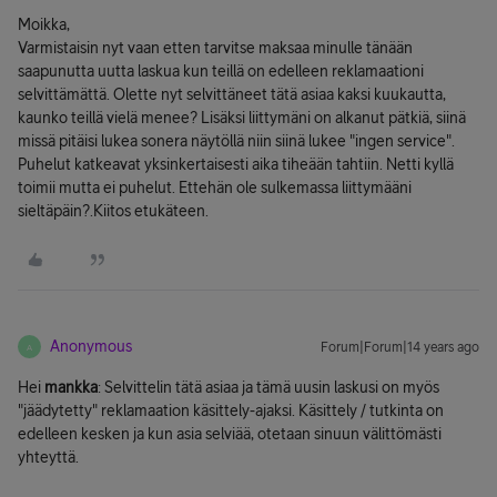
Moikka,
Varmistaisin nyt vaan etten tarvitse maksaa minulle tänään
saapunutta uutta laskua kun teillä on edelleen reklamaationi
selvittämättä. Olette nyt selvittäneet tätä asiaa kaksi kuukautta,
kaunko teillä vielä menee? Lisäksi liittymäni on alkanut pätkiä, siinä
missä pitäisi lukea sonera näytöllä niin siinä lukee "ingen service".
Puhelut katkeavat yksinkertaisesti aika tiheään tahtiin. Netti kyllä
toimii mutta ei puhelut. Ettehän ole sulkemassa liittymääni
sieltäpäin?.Kiitos etukäteen.
Anonymous
Forum|Forum|14 years ago
A
Hei
mankka
: Selvittelin tätä asiaa ja tämä uusin laskusi on myös
"jäädytetty" reklamaation käsittely-ajaksi. Käsittely / tutkinta on
edelleen kesken ja kun asia selviää, otetaan sinuun välittömästi
yhteyttä.