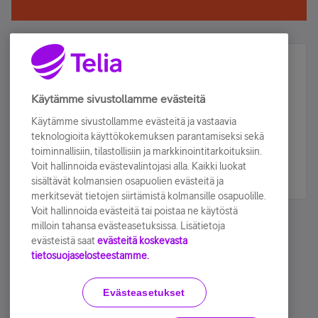
Älä jää paitsi – osallistu ja voita!
Tilaa Telian uutiskirje ja olet mukana arvonnassa.
Käytämme sivustollamme evästeitä
Samalla saat parhaat asiakasedut suoraan
Käytämme sivustollamme evästeitä ja vastaavia
sähköpostiisi.
teknologioita käyttökokemuksen parantamiseksi sekä
toiminnallisiin, tilastollisiin ja markkinointitarkoituksiin.
Voit hallinnoida evästevalintojasi alla. Kaikki luokat
Tilaa nyt
sisältävät kolmansien osapuolien evästeitä ja
merkitsevät tietojen siirtämistä kolmansille osapuolille.
Voit hallinnoida evästeitä tai poistaa ne käytöstä
milloin tahansa evästeasetuksissa. Lisätietoja
evästeistä saat
evästeitä koskevasta
tietosuojaselosteestamme.
Käyttöehdot
Accessibility statement
Evästeasetukset