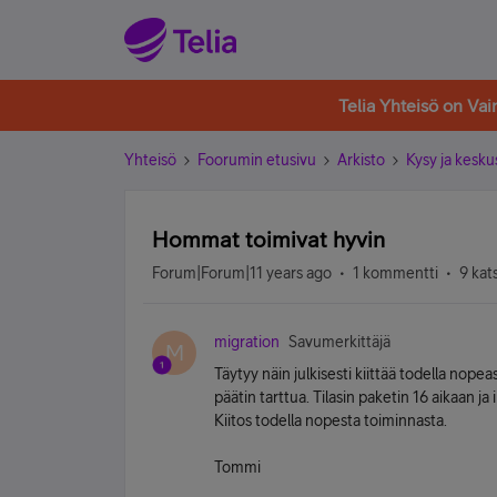
Telia Yhteisö on Va
Yhteisö
Foorumin etusivu
Arkisto
Kysy ja kesku
Hommat toimivat hyvin
Forum|Forum|11 years ago
1 kommentti
9 kat
migration
Savumerkittäjä
M
Täytyy näin julkisesti kiittää todella nope
päätin tarttua. Tilasin paketin 16 aikaan j
Kiitos todella nopesta toiminnasta.
Tommi