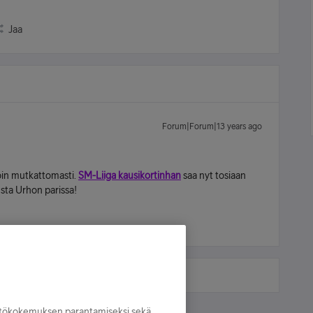
Jaa
Forum|Forum|13 years ago
noin mutkattomasti.
SM-Liiga kausikortinhan
saa nyt tosiaan
sta Urhon parissa!
yttökokemuksen parantamiseksi sekä