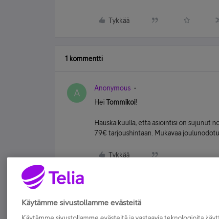
Tykkää
1 kommentti
Anonymous
A
Hei
Tommikoi
!
Hauska kuulla, että asiointisi on sujunut 
79€ tarjoushintaan. Mukavaa joulunodotu
Tykkää
Käytämme sivustollamme evästeitä
Käytämme sivustollamme evästeitä ja vastaavia teknologioita kä