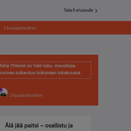
Telia.fi etusivulle
2 kuukautta sitten
Telia Yhteisö on Vain luku -moodissa,
kunnes sulkeutuu kokonaan lokakuussa
2 kuukautta sitten
Älä jää paitsi – osallistu ja