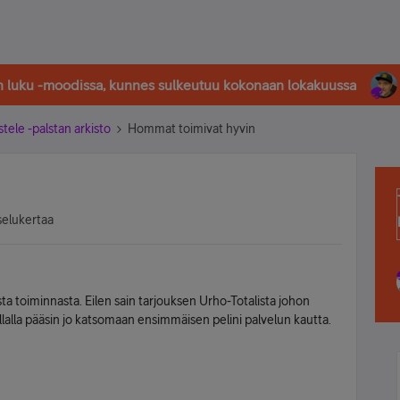
in luku -moodissa, kunnes sulkeutuu kokonaan lokakuussa
stele -palstan arkisto
Hommat toimivat hyvin
selukertaa
asta toiminnasta. Eilen sain tarjouksen Urho-Totalista johon
a illalla pääsin jo katsomaan ensimmäisen pelini palvelun kautta.