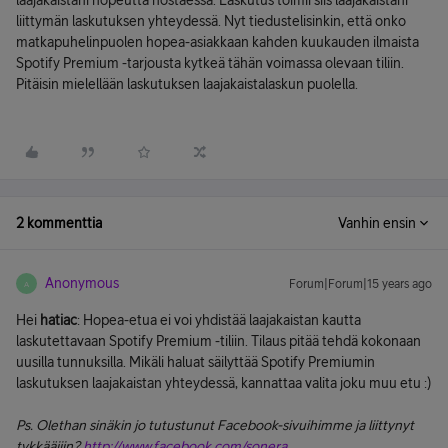
laajakaistani nopeutta nostaessa. Laskutus toimii siis laajakaistani
liittymän laskutuksen yhteydessä. Nyt tiedustelisinkin, että onko
matkapuhelinpuolen hopea-asiakkaan kahden kuukauden ilmaista
Spotify Premium -tarjousta kytkeä tähän voimassa olevaan tiliin.
Pitäisin mielellään laskutuksen laajakaistalaskun puolella.
2 kommenttia
Vanhin ensin
Anonymous
Forum|Forum|15 years ago
A
Hei
hatiac
: Hopea-etua ei voi yhdistää laajakaistan kautta
laskutettavaan Spotify Premium -tiliin. Tilaus pitää tehdä kokonaan
uusilla tunnuksilla. Mikäli haluat säilyttää Spotify Premiumin
laskutuksen laajakaistan yhteydessä, kannattaa valita joku muu etu :)
Ps. Olethan sinäkin jo tutustunut Facebook-sivuihimme ja liittynyt
tykkääjiin?
http://www.facebook.com/sonera