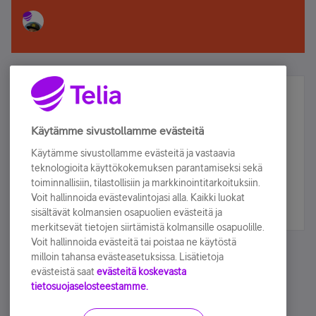
Älä jää paitsi – osallistu ja voita!
Tilaa Telian uutiskirje ja olet mukana arvonnassa.
Käytämme sivustollamme evästeitä
Samalla saat parhaat asiakasedut suoraan
Käytämme sivustollamme evästeitä ja vastaavia
sähköpostiisi.
teknologioita käyttökokemuksen parantamiseksi sekä
toiminnallisiin, tilastollisiin ja markkinointitarkoituksiin.
Voit hallinnoida evästevalintojasi alla. Kaikki luokat
Tilaa nyt
sisältävät kolmansien osapuolien evästeitä ja
merkitsevät tietojen siirtämistä kolmansille osapuolille.
Voit hallinnoida evästeitä tai poistaa ne käytöstä
milloin tahansa evästeasetuksissa. Lisätietoja
evästeistä saat
evästeitä koskevasta
tietosuojaselosteestamme.