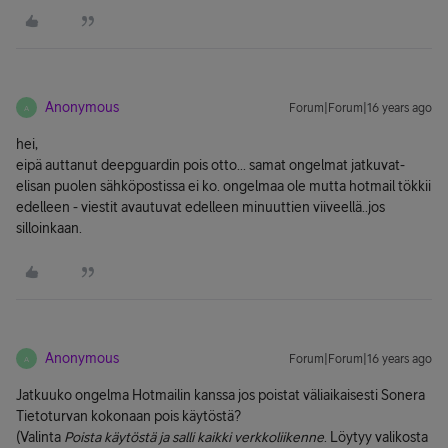
Anonymous
Forum|Forum|16 years ago
A
hei,
eipä auttanut deepguardin pois otto... samat ongelmat jatkuvat-
elisan puolen sähköpostissa ei ko. ongelmaa ole mutta hotmail tökkii
edelleen - viestit avautuvat edelleen minuuttien viiveellä..jos
silloinkaan.
Anonymous
Forum|Forum|16 years ago
A
Jatkuuko ongelma Hotmailin kanssa jos poistat väliaikaisesti Sonera
Tietoturvan kokonaan pois käytöstä?
(Valinta
Poista käytöstä ja salli kaikki verkkoliikenne
. Löytyy valikosta