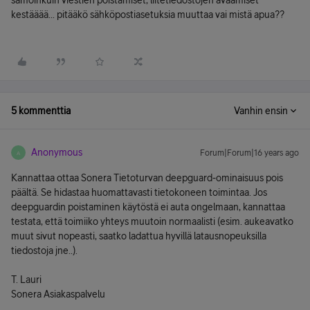
samoinkuin viestien poistamiset, liitetiedostojen avaamiset
kestääää... pitääkö sähköpostiasetuksia muuttaa vai mistä apua??
5 kommenttia
Vanhin ensin
Anonymous
Forum|Forum|16 years ago
A
Kannattaa ottaa Sonera Tietoturvan deepguard-ominaisuus pois
päältä. Se hidastaa huomattavasti tietokoneen toimintaa. Jos
deepguardin poistaminen käytöstä ei auta ongelmaan, kannattaa
testata, että toimiiko yhteys muutoin normaalisti (esim. aukeavatko
muut sivut nopeasti, saatko ladattua hyvillä latausnopeuksilla
tiedostoja jne..).
T. Lauri
Sonera Asiakaspalvelu