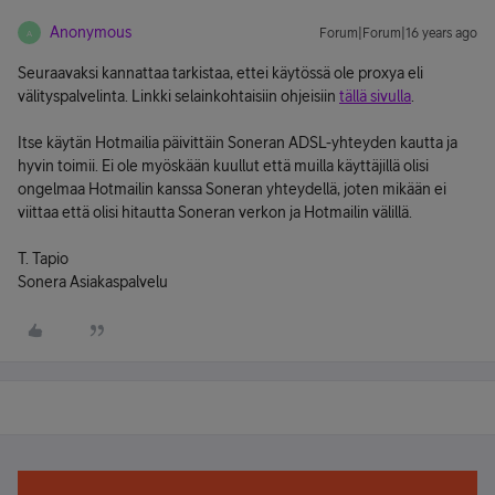
Anonymous
Forum|Forum|16 years ago
A
Seuraavaksi kannattaa tarkistaa, ettei käytössä ole proxya eli
välityspalvelinta. Linkki selainkohtaisiin ohjeisiin
tällä sivulla
.
Itse käytän Hotmailia päivittäin Soneran ADSL-yhteyden kautta ja
hyvin toimii. Ei ole myöskään kuullut että muilla käyttäjillä olisi
ongelmaa Hotmailin kanssa Soneran yhteydellä, joten mikään ei
viittaa että olisi hitautta Soneran verkon ja Hotmailin välillä.
T. Tapio
Sonera Asiakaspalvelu