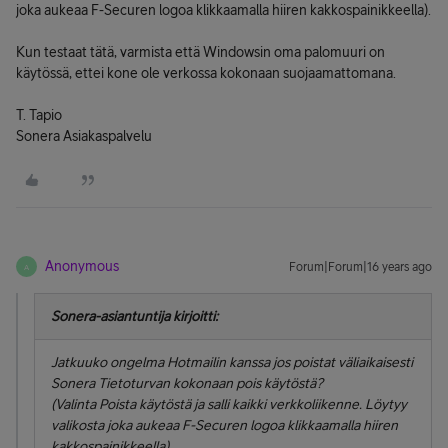
joka aukeaa F-Securen logoa klikkaamalla hiiren kakkospainikkeella).
Kun testaat tätä, varmista että Windowsin oma palomuuri on
käytössä, ettei kone ole verkossa kokonaan suojaamattomana.
T. Tapio
Sonera Asiakaspalvelu
Anonymous
Forum|Forum|16 years ago
A
Sonera-asiantuntija kirjoitti:
Jatkuuko ongelma Hotmailin kanssa jos poistat väliaikaisesti
Sonera Tietoturvan kokonaan pois käytöstä?
(Valinta
Poista käytöstä ja salli kaikki verkkoliikenne
. Löytyy
valikosta joka aukeaa F-Securen logoa klikkaamalla hiiren
kakkospainikkeella).