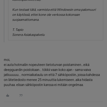
Kun testaat tätä, varmista että Windowsin oma palomuuri
on käytössä, ettei kone ole verkossa kokonaan
suojaamattomana.
T. Tapio
Sonera Asiakaspalvelu
moi,
ei auta hotmailin nopeuteen tietoturvan poistaminen...eikä
deepguardin poistokaan... tökkii vaan koko ajan - sama vaiva
jatkuuuuu... normiaikataulu on että 7 sähköpostiin, joissa kahdessa
on liitetiedosto menee 25 minuuttia lukemiseen..aika hidasta
puuhaa. elisan sähköpostin kanssa ei mitään ongelmaa.