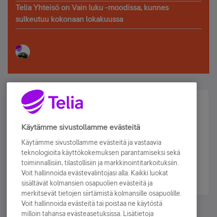
Telia Yhteisö on Vain luku -moodissa, kunnes
sulkeutuu kokonaan lokakuussa
Älä jää paitsi – osallistu ja voita!
Tilaa Telian uutiskirje ja olet mukana arvonnassa.
Käytämme sivustollamme evästeitä
Samalla saat parhaat asiakasedut suoraan
Käytämme sivustollamme evästeitä ja vastaavia
sähköpostiisi.
teknologioita käyttökokemuksen parantamiseksi sekä
toiminnallisiin, tilastollisiin ja markkinointitarkoituksiin.
Voit hallinnoida evästevalintojasi alla. Kaikki luokat
Tilaa nyt
sisältävät kolmansien osapuolien evästeitä ja
merkitsevät tietojen siirtämistä kolmansille osapuolille.
Voit hallinnoida evästeitä tai poistaa ne käytöstä
milloin tahansa evästeasetuksissa. Lisätietoja