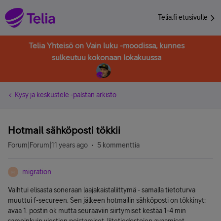
Telia.fi etusivulle
Telia Yhteisö on Vain luku -moodissa, kunnes
sulkeutuu kokonaan lokakuussa
Kysy ja keskustele -palstan arkisto
Hotmail sähköposti tökkii
Forum|Forum|11 years ago
5 kommenttia
migration
M
Vaihtui elisasta soneraan laajakaistaliittymä - samalla tietoturva
muuttui f-secureen. Sen jälkeen hotmailin sähköposti on tökkinyt:
avaa 1. postin ok mutta seuraaviin siirtymiset kestää 1-4 min